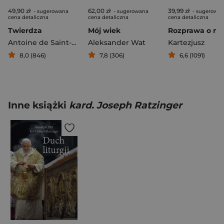
49,90 zł
62,00 zł
39,99 zł
- sugerowana
- sugerowana
- sugerowa
cena detaliczna
cena detaliczna
cena detaliczna
Twierdza
Mój wiek
Antoine de Saint-Exupery
Aleksander Wat
Kartezjusz
8,0 (846)
7,8 (306)
6,6 (1091)
Inne książki
kard. Joseph Ratzinger