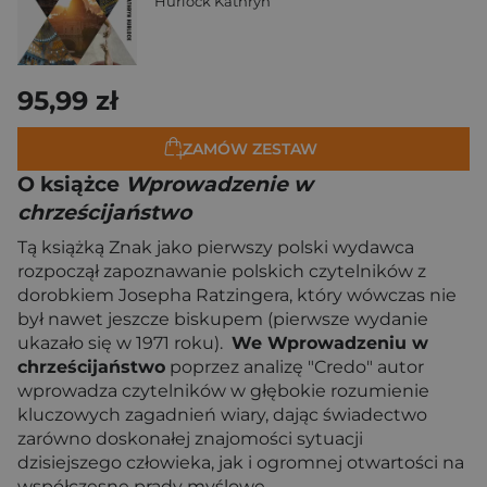
Hurlock Kathryn
95,99 zł
ZAMÓW ZESTAW
O książce
Wprowadzenie w
chrześcijaństwo
Tą książką Znak jako pierwszy polski wydawca
rozpoczął zapoznawanie polskich czytelników z
dorobkiem Josepha Ratzingera, który wówczas nie
był nawet jeszcze biskupem (pierwsze wydanie
ukazało się w 1971 roku).
We Wprowadzeniu w
chrześcijaństwo
poprzez analizę "Credo" autor
wprowadza czytelników w głębokie rozumienie
kluczowych zagadnień wiary, dając świadectwo
zarówno doskonałej znajomości sytuacji
dzisiejszego człowieka, jak i ogromnej otwartości na
współczesne prądy myślowe.