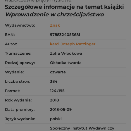
Szczegółowe informacje na temat książki
Wprowadzenie w chrześcijaństwo
Wydawnictwo:
Znak
EAN:
9788324053681
Autor:
kard. Joseph Ratzinger
Tłumaczenie:
Zofia Włodkowa
Rodzaj oprawy:
Okładka twarda
Wydanie:
czwarte
Liczba stron:
384
Format:
124x195
Rok wydania:
2018
Data premiery:
2018-05-09
Język wydania:
polski
Społeczny Instytut Wydawniczy