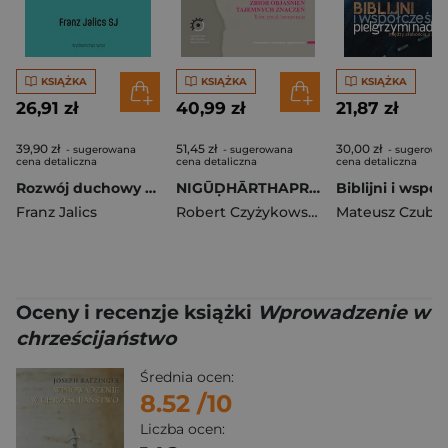
KSIĄŻKA
KSIĄŻKA
KSIĄŻKA
26,91 zł
40,99 zł
21,87 zł
39,90 zł
51,45 zł
30,00 zł
- sugerowana
- sugerowana
- sugerowa
cena detaliczna
cena detaliczna
cena detaliczna
Rozwój duchowy Pogłębianie życia z Bogiem. Pogłębianie życia z Bogiem wyd. 2
NIGŪḌHĀRTHAPRAKĀŚĀVALĪ. Zbiór objaśnień tajemnych znaczeń. Tekst, rytuał, interpretacja. Jagiellońskie Monografie Religioznawcze
Franz Jalics
Robert Czyżykowski
Mateusz Czuba
Oceny i recenzje książki
Wprowadzenie w
chrześcijaństwo
Średnia ocen:
8.52
/10
Liczba ocen: