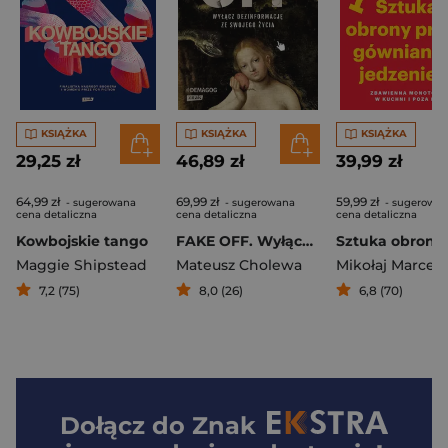
KSIĄŻKA
KSIĄŻKA
KSIĄŻKA
29,25 zł
46,89 zł
39,99 zł
64,99 zł
69,99 zł
59,99 zł
- sugerowana
- sugerowana
- sugerowa
cena detaliczna
cena detaliczna
cena detaliczna
Kowbojskie tango
FAKE OFF. Wyłącz dezinformację ze swojego życia
Maggie Shipstead
Mateusz Cholewa
Mikołaj Marcela
7,2 (75)
8,0 (26)
6,8 (70)
Dołącz do
Znak