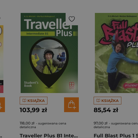
KSIĄŻKA
KSIĄŻKA
103,99 zł
85,54 zł
118,00 zł
97,00 zł
- sugerowana cena
- sugerowana cen
detaliczna
detaliczna
sed Ed. 1 Student's Book
Traveller Plus B1 Intermediate Student'S Book