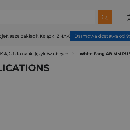
cje
Nasze zakładki
Książki ZNAK
Darmowa dostawa od 99
Książki do nauki języków obcych
White Fang AB MM PU
LICATIONS