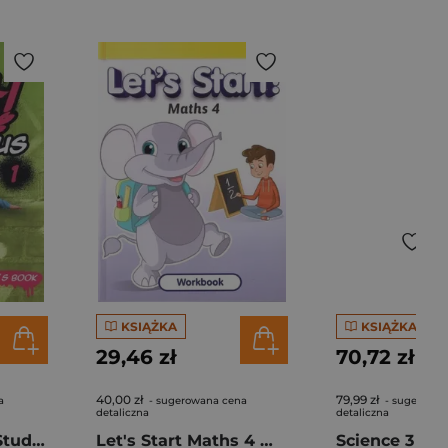
KSIĄŻKA
KSIĄŻKA
29,46 zł
70,72 zł
40,00 zł
79,99 zł
a
- sugerowana cena
- sugerowan
detaliczna
detaliczna
Full Blast Plus 1 Student'S Book
Let's Start Maths 4 Workbook