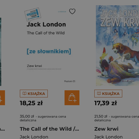
KSIĄŻKA
KSIĄŻKA
18,25 zł
17,39 zł
35,00 zł
21,50 zł
- sugerowana cena
- sugerowana cen
detaliczna
detaliczna
White Fang. Penguin Readers Level 6 wer. angielska
The Call of the Wild / Zew krwi z podręcznym słownikiem angielsko-polskim Poziom C1
Zew krwi
Jack London
Jack London