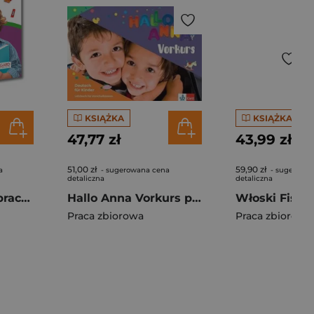
KSIĄŻKA
KSIĄŻKA
47,77 zł
43,99 zł
51,00 zł
59,90 zł
a
- sugerowana cena
- sugerowa
detaliczna
detaliczna
Angielski. Karty pracy. Klasa 4
Hallo Anna Vorkurs podręcznik + CD
Praca zbiorowa
Praca zbiorowa