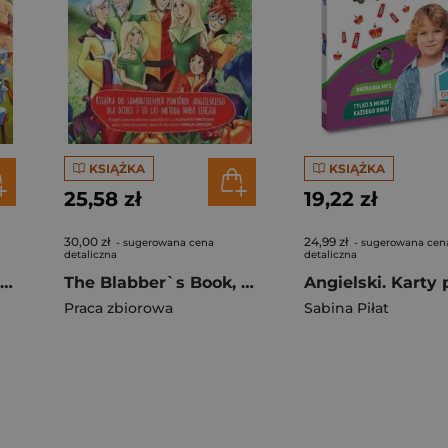
KSIĄŻKA
KSIĄŻKA
25,58 zł
19,22 zł
30,00 zł
24,99 zł
- sugerowana cena
- sugerowana cen
detaliczna
detaliczna
Język polski ćwiczenia wersja B dla klasy 7 Między nami EDYCJA 2026
The Blabber`s Book, czyli Historie Blabbersów
Praca zbiorowa
Sabina Piłat