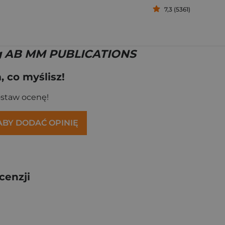
7,3 (5361)
g AB MM PUBLICATIONS
 co myślisz!
ostaw ocenę!
 ABY DODAĆ OPINIĘ
cenzji