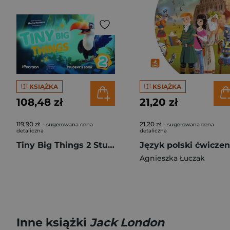
KSIĄŻKA
KSIĄŻKA
108,48 zł
21,20 zł
119,90 zł
21,20 zł
- sugerowana cena
- sugerowana cena
detaliczna
detaliczna
Tiny Big Things 2 Student's Book with Digital Practice and Resources
Agnieszka Łuczak
Inne książki
Jack London