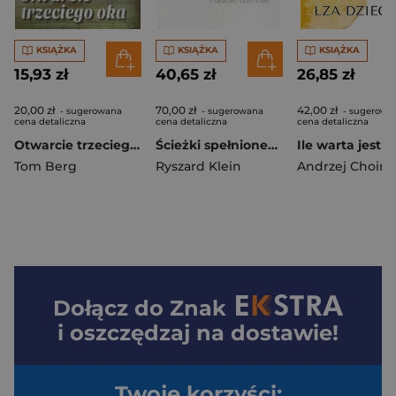
KSIĄŻKA
KSIĄŻKA
KSIĄŻKA
15,93 zł
40,65 zł
26,85 zł
20,00 zł
70,00 zł
42,00 zł
- sugerowana
- sugerowana
- sugerowa
cena detaliczna
cena detaliczna
cena detaliczna
Otwarcie trzeciego oka Jak osiągnąć wszystko czego potrzebujesz
Ścieżki spełnionego życia Współczesność a starożytna mądrość duchowa
Tom Berg
Ryszard Klein
Andrzej Choińs
Dołącz do
Znak
i oszczędzaj na dostawie!
Twoje korzyści: