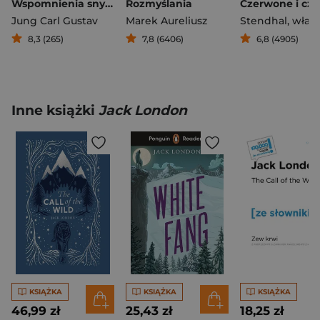
Wspomnienia sny myśli
Rozmyślania
Czerwone i cza
Jung Carl Gustav
Marek Aureliusz
Stendhal
,
właśc. Henri
8,3 (265)
7,8 (6406)
6,8 (4905)
Inne książki
Jack London
KSIĄŻKA
KSIĄŻKA
KSIĄŻKA
46,99 zł
25,43 zł
18,25 zł