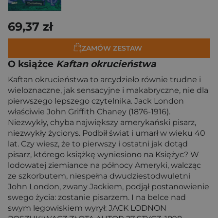
69,37 zł
ZAMÓW ZESTAW
O książce
Kaftan okrucieństwa
Kaftan okrucieństwa to arcydzieło równie trudne i
wieloznaczne, jak sensacyjne i makabryczne, nie dla
pierwszego lepszego czytelnika. Jack London
właściwie John Griffith Chaney (1876-1916).
Niezwykły, chyba największy amerykański pisarz,
niezwykły życiorys. Podbił świat i umarł w wieku 40
lat. Czy wiesz, że to pierwszy i ostatni jak dotąd
pisarz, którego książkę wyniesiono na Księżyc? W
lodowatej ziemiance na północy Ameryki, walcząc
ze szkorbutem, niespełna dwudziestodwuletni
John London, zwany Jackiem, podjął postanowienie
swego życia: zostanie pisarzem. I na belce nad
swym legowiskiem wyrył: JACK LODNON