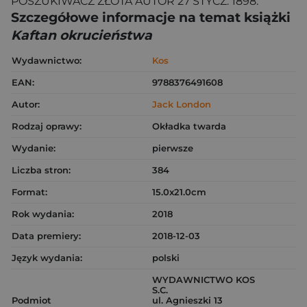
POSZUKIWACZ ZŁOTA AUTOR 27 STYCZ. 1898.
Szczegółowe informacje na temat książki
Kaftan okrucieństwa
Wydawnictwo:
Kos
EAN:
9788376491608
Autor:
Jack London
Rodzaj oprawy:
Okładka twarda
Wydanie:
pierwsze
Liczba stron:
384
Format:
15.0x21.0cm
Rok wydania:
2018
Data premiery:
2018-12-03
Język wydania:
polski
WYDAWNICTWO KOS
S.C.
Podmiot
ul. Agnieszki 13