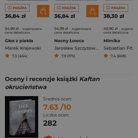
KSIĄŻKA
KSIĄŻKA
KSIĄŻKA
36,84 zł
36,84 zł
38,30 zł
54,99 zł
54,99 zł
49,90 zł
- sugerowana
- sugerowana
- sugerowa
cena detaliczna
cena detaliczna
cena detaliczna
Głos z piekła
Nocny Łowca
Mimika
Marek Krajewski
Jarosław Szczyżowski
Sebastian Fitze
7,3 (464)
7,9 (175)
7,4 (608)
Oceny i recenzje książki
Kaftan
okrucieństwa
Średnia ocen:
7.63
/10
Liczba ocen:
282