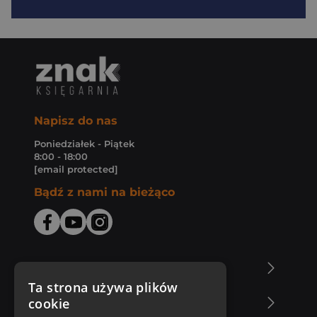
Napisz do nas
Poniedziałek - Piątek
8:00 - 18:00
[email protected]
Bądź z nami na bieżąco
O Księgarni Znak
Ta strona używa plików
cookie
Zakupy u nas