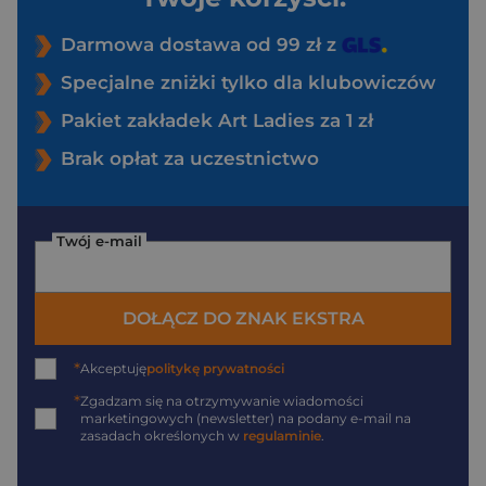
Darmowa dostawa od 99 zł z
Specjalne zniżki tylko dla klubowiczów
Pakiet zakładek Art Ladies za 1 zł
Brak opłat za uczestnictwo
Twój e-mail
DOŁĄCZ DO ZNAK EKSTRA
*
Akceptuję
politykę prywatności
*
Zgadzam się na otrzymywanie wiadomości
marketingowych (newsletter) na podany
e-mail
na
zasadach określonych w
regulaminie
.