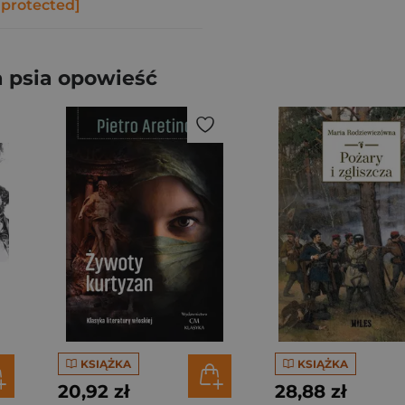
 protected]
 psia opowieść
KSIĄŻKA
KSIĄŻKA
20,92 zł
28,88 zł