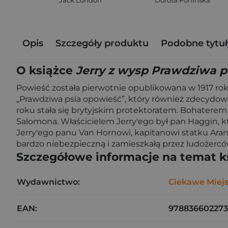
Opis
Szczegóły produktu
Podobne tytuł
O książce
Jerry z wysp Prawdziwa p
Powieść została pierwotnie opublikowana w 1917 ro
„Prawdziwa psia opowieść”, który również zdecydowa
roku stała się brytyjskim protektoratem. Bohaterem po
Salomona. Właścicielem Jerry'ego był pan Haggin, kt
Jerry'ego panu Van Hornowi, kapitanowi statku Aran
bardzo niebezpieczną i zamieszkałą przez ludożerców.
Szczegółowe informacje na temat k
Wydawnictwo:
Ciekawe Miej
EAN:
97883660227