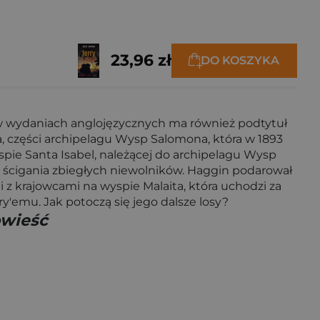
23,96 zł
DO KOSZYKA
o w wydaniach anglojęzycznych ma również podtytuł
a, części archipelagu Wysp Salomona, która w 1893
wyspie Santa Isabel, należącej do archipelagu Wysp
do ścigania zbiegłych niewolników. Haggin podarował
 z krajowcami na wyspie Malaita, która uchodzi za
y'emu. Jak potoczą się jego dalsze losy?
owieść