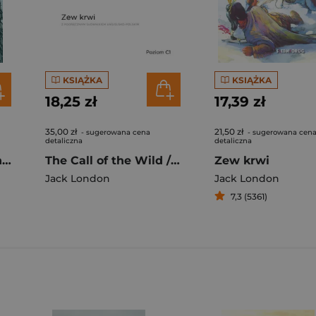
KSIĄŻKA
KSIĄŻKA
18,25 zł
17,39 zł
35,00 zł
21,50 zł
- sugerowana cena
- sugerowana cen
detaliczna
detaliczna
White Fang. Penguin Readers Level 6 wer. angielska
The Call of the Wild / Zew krwi z podręcznym słownikiem angielsko-polskim Poziom C1
Zew krwi
Jack London
Jack London
7,3 (5361)