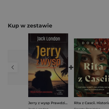
Kup w zestawie
+
Jerry z wysp Prawdziwa psia opowieść
Jack London
Dorota Ponińska