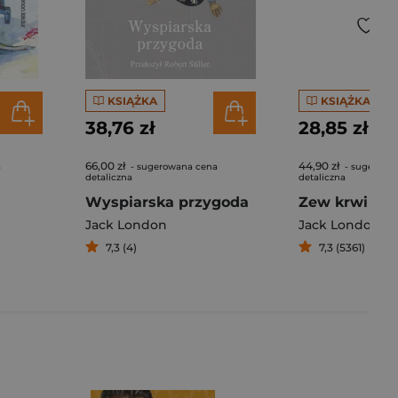
KSIĄŻKA
KSIĄŻKA
38,76 zł
28,85 zł
66,00 zł
44,90 zł
a
- sugerowana cena
- sugerowa
detaliczna
detaliczna
Wyspiarska przygoda
Zew krwi
Jack London
Jack London
7,3 (4)
7,3 (5361)