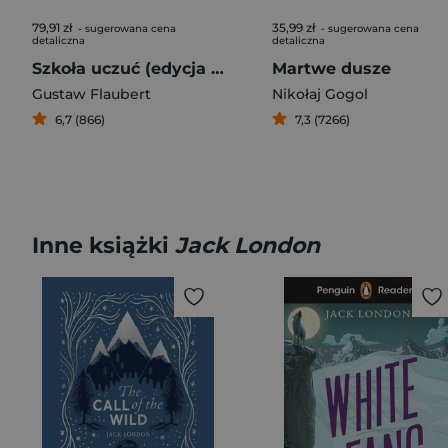
79,91 zł
35,99 zł
- sugerowana cena
- sugerowana cena
detaliczna
detaliczna
Szkoła uczuć (edycja kolekcjonerska)
Martwe dusze
Gustaw Flaubert
Nikołaj Gogol
6,7 (866)
7,3 (7266)
Inne książki
Jack London