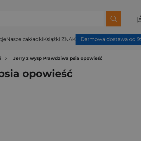
cje
Nasze zakładki
Książki ZNAK
Darmowa dostawa od 99
i
Jerry z wysp Prawdziwa psia opowieść
psia opowieść