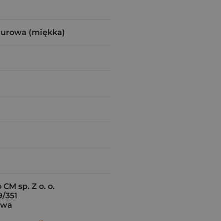
zurowa (miękka)
M sp. Z o. o.
9/351
awa