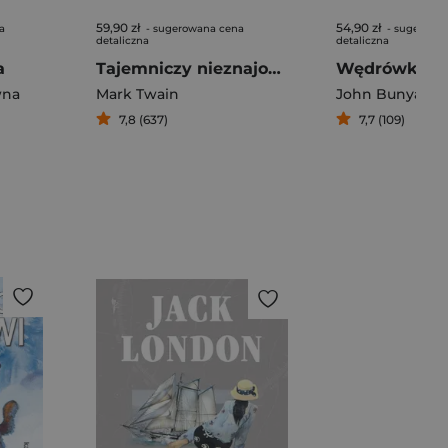
59,90 zł
54,90 zł
a
- sugerowana cena
- sugerowa
detaliczna
detaliczna
a
Tajemniczy nieznajomy
Wędrówka pi
wna
Mark Twain
John Bunyan
7,8 (637)
7,7 (109)