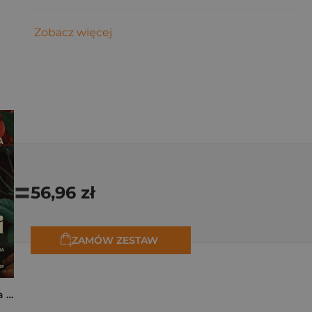
Zobacz więcej
=
56,96 zł
ZAMÓW ZESTAW
Rita z Cascii. Historia kobiety, dla której nie ma rzeczy niemożliwych