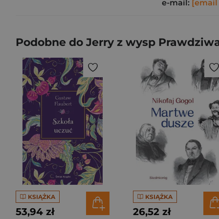
e-mail:
[email
Podobne do Jerry z wysp Prawdziwa
KSIĄŻKA
KSIĄŻKA
53,94 zł
26,52 zł