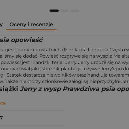
y
Oceny i recenzje
sia opowieść
ku i jest jednym z ostatnich dzieł Jacka Londona Częst
liśmy się dodać. Powieść rozgrywa się na wyspie Malait
wieści jest irlandzki terier Jerry. Jerry urodził się na 
óry pracował jako strażnik plantacji i używał Jerry'ego 
gi. Statek dostarcza niewolników oraz handluje towarami
 Także niektórzy członkowie załogi są nieprzychylni Jerr
siążki
Jerry z wysp Prawdziwa psia op
sca
37