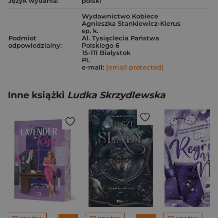
Język wydania:
polski
Wydawnictwo Kobiece
Agnieszka Stankiewicz-Kierus
sp. k.
Podmiot
Al. Tysiąclecia Państwa
odpowiedzialny:
Polskiego 6
15-111 Białystok
PL
e-mail:
[email protected]
Inne książki
Ludka Skrzydlewska