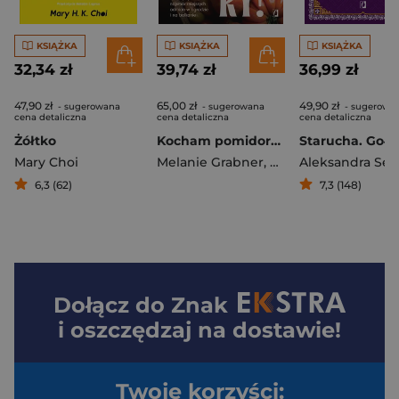
KSIĄŻKA
KSIĄŻKA
KSIĄŻKA
32,34 zł
39,74 zł
36,99 zł
47,90 zł
65,00 zł
49,90 zł
- sugerowana
- sugerowana
- sugerowa
cena detaliczna
cena detaliczna
cena detaliczna
Żółtko
Kocham pomidory! Sekrety uprawy najsmaczniejszych odmian w ogrodzie i na balkonie.
Mary Choi
Melanie Grabner
,
Christine Weidenw
Aleksandra Sel
6,3 (62)
7,3 (148)
Dołącz do
Znak
i oszczędzaj na dostawie!
Twoje korzyści: