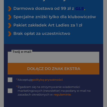
Darmowa dostawa od 99 zł z
Specjalne zniżki tylko dla klubowiczów
Pakiet zakładek Art Ladies za 1 zł
Brak opłat za uczestnictwo
Twój e-mail
DOŁĄCZ DO ZNAK EKSTRA
*
Akceptuję
politykę prywatności
*
Zgadzam się na otrzymywanie wiadomości
marketingowych (newsletter) na podany
e-mail
na
zasadach określonych w
regulaminie
.