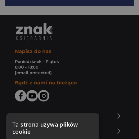
Napisz do nas
Poniedziałek - Piątek
8:00 - 18:00
[email protected]
Bądź z nami na bieżąco
O Księgarni Znak
Ta strona używa plików
cookie
Zakupy u nas