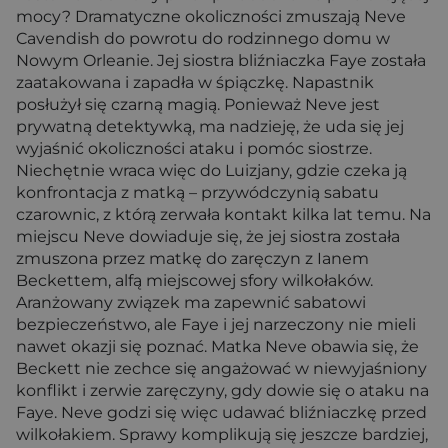
mocy? Dramatyczne okoliczności zmuszają Neve
Cavendish do powrotu do rodzinnego domu w
Nowym Orleanie. Jej siostra bliźniaczka Faye została
zaatakowana i zapadła w śpiączkę. Napastnik
posłużył się czarną magią. Ponieważ Neve jest
prywatną detektywką, ma nadzieję, że uda się jej
wyjaśnić okoliczności ataku i pomóc siostrze.
Niechętnie wraca więc do Luizjany, gdzie czeka ją
konfrontacja z matką – przywódczynią sabatu
czarownic, z którą zerwała kontakt kilka lat temu. Na
miejscu Neve dowiaduje się, że jej siostra została
zmuszona przez matkę do zaręczyn z Ianem
Beckettem, alfą miejscowej sfory wilkołaków.
Aranżowany związek ma zapewnić sabatowi
bezpieczeństwo, ale Faye i jej narzeczony nie mieli
nawet okazji się poznać. Matka Neve obawia się, że
Beckett nie zechce się angażować w niewyjaśniony
konflikt i zerwie zaręczyny, gdy dowie się o ataku na
Faye. Neve godzi się więc udawać bliźniaczkę przed
wilkołakiem. Sprawy komplikują się jeszcze bardziej,