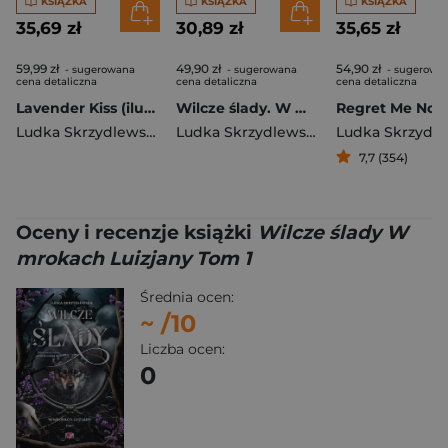
KSIĄŻKA
KSIĄŻKA
KSIĄŻKA
35,69 zł
30,89 zł
35,65 zł
59,99 zł
49,90 zł
54,90 zł
- sugerowana
- sugerowana
- sugerowa
cena detaliczna
cena detaliczna
cena detaliczna
Lavender Kiss (ilustrowane brzegi)
Wilcze ślady. W mrokach Luizjany. Tom 1
Regret Me Not
Ludka Skrzydlewska
Ludka Skrzydlewska
7,7 (354)
Oceny i recenzje książki
Wilcze ślady W
mrokach Luizjany Tom 1
Średnia ocen:
~
/10
Liczba ocen:
0