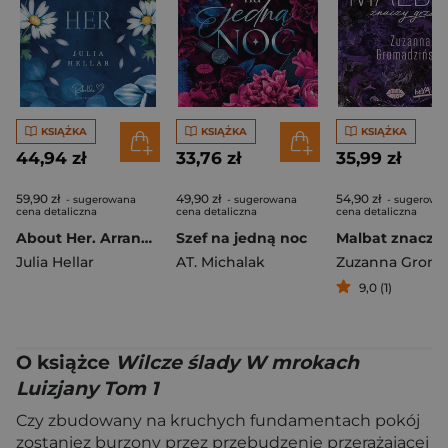
KSIĄŻKA
KSIĄŻKA
KSIĄŻKA
44,94 zł
33,76 zł
35,99 zł
59,90 zł
49,90 zł
54,90 zł
- sugerowana
- sugerowana
- sugerowa
cena detaliczna
cena detaliczna
cena detaliczna
About Her. Arranged. Tom 2
Szef na jedną noc
Julia Hellar
AT. Michalak
9,0 (1)
O książce
Wilcze ślady W mrokach
Luizjany Tom 1
Czy zbudowany na kruchych fundamentach pokój
zostaniez burzony przez przebudzenie przerażającej