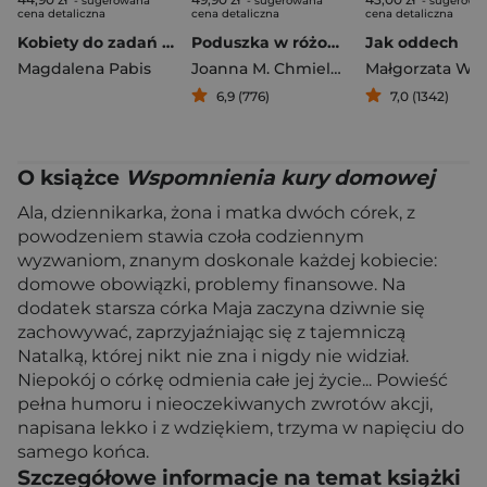
- sugerowana
- sugerowana
- sugerowa
cena detaliczna
cena detaliczna
cena detaliczna
Kobiety do zadań specjalnych
Poduszka w różowe słonie
Jak oddech
Magdalena Pabis
Joanna M. Chmielewska
Małgorzata Wa
6,9 (776)
7,0 (1342)
O książce
Wspomnienia kury domowej
Ala, dziennikarka, żona i matka dwóch córek, z
powodzeniem stawia czoła codziennym
wyzwaniom, znanym doskonale każdej kobiecie:
domowe obowiązki, problemy finansowe. Na
dodatek starsza córka Maja zaczyna dziwnie się
zachowywać, zaprzyjaźniając się z tajemniczą
Natalką, której nikt nie zna i nigdy nie widział.
Niepokój o córkę odmienia całe jej życie... Powieść
pełna humoru i nieoczekiwanych zwrotów akcji,
napisana lekko i z wdziękiem, trzyma w napięciu do
samego końca.
Szczegółowe informacje na temat książki