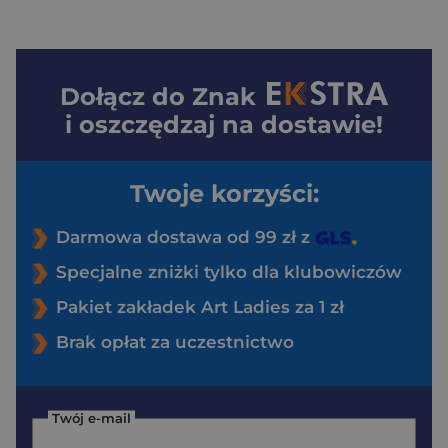
Dołącz do
Znak
i oszczędzaj na dostawie!
Twoje korzyści:
Darmowa dostawa od 99 zł z
Specjalne zniżki tylko dla klubowiczów
Pakiet zakładek Art Ladies za 1 zł
Brak opłat za uczestnictwo
Twój e-mail