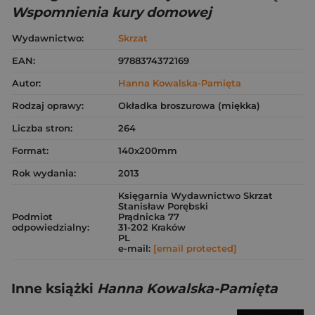
Wspomnienia kury domowej
Wydawnictwo:
Skrzat
EAN:
9788374372169
Autor:
Hanna Kowalska-Pamięta
Rodzaj oprawy:
Okładka broszurowa (miękka)
Liczba stron:
264
Format:
140x200mm
Rok wydania:
2013
Księgarnia Wydawnictwo Skrzat
Stanisław Porębski
Podmiot
Prądnicka 77
odpowiedzialny:
31-202 Kraków
PL
e-mail:
[email protected]
Inne książki
Hanna Kowalska-Pamięta