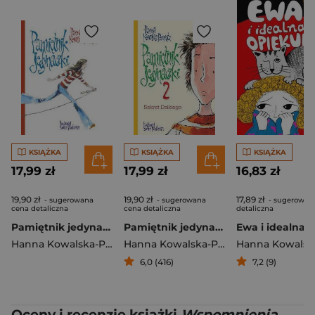
KSIĄŻKA
KSIĄŻKA
KSIĄŻKA
17,99 zł
17,99 zł
16,83 zł
19,90 zł
19,90 zł
17,89 zł
- sugerowana
- sugerowana
- sugerowan
cena detaliczna
cena detaliczna
detaliczna
Pamiętnik jedynaczki
Pamiętnik jedynaczki 2 Sekret Dzikiego
Hanna Kowalska-Pamięta
Hanna Kowalska-Pamięta
6,0 (416)
7,2 (9)
Oceny i recenzje książki
Wspomnienia