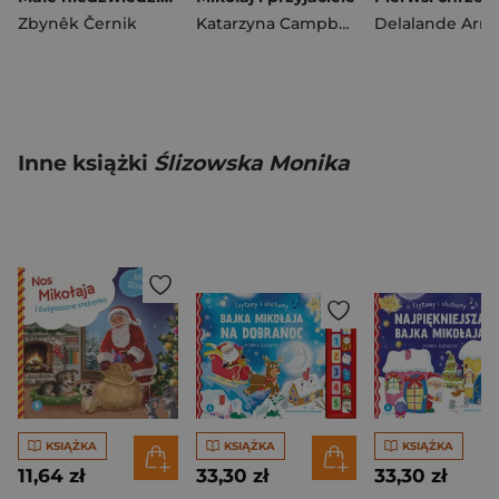
Zbynêk Černik
Katarzyna Campbell
Delalande Arn
Inne książki
Ślizowska Monika
KSIĄŻKA
KSIĄŻKA
KSIĄŻKA
11,64 zł
33,30 zł
33,30 zł