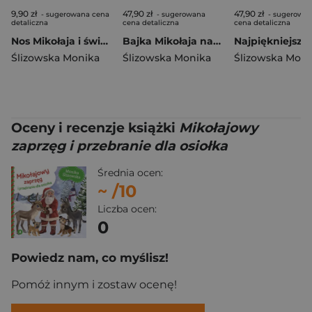
9,90 zł
47,90 zł
47,90 zł
- sugerowana cena
- sugerowana
- sugerowa
detaliczna
cena detaliczna
cena detaliczna
Nos Mikołaja i świąteczne sreberko
Bajka Mikołaja na dobranoc. Czytamy i słuchamy
Ślizowska Monika
Ślizowska Monika
Ślizowska Moni
Oceny i recenzje książki
Mikołajowy
zaprzęg i przebranie dla osiołka
Średnia ocen:
~
/10
Liczba ocen:
0
Powiedz nam, co myślisz!
Pomóż innym i zostaw ocenę!