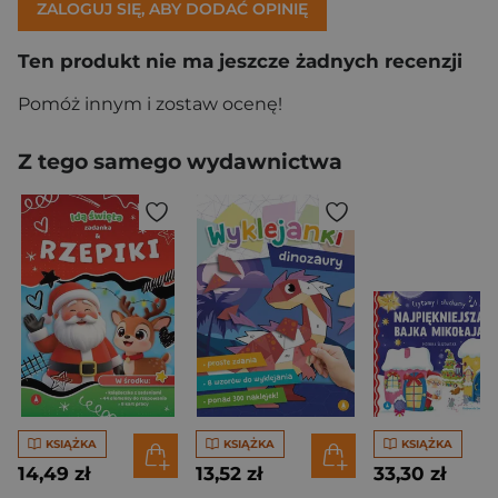
ZALOGUJ SIĘ, ABY DODAĆ OPINIĘ
Ten produkt nie ma jeszcze żadnych recenzji
Pomóż innym i zostaw ocenę!
Z tego samego wydawnictwa
KSIĄŻKA
KSIĄŻKA
KSIĄŻKA
14,49 zł
13,52 zł
33,30 zł