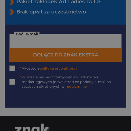
Pakiet zakładek Art Ladies za 1 zł
Brak opłat za uczestnictwo
Twój e-mail
DOŁĄCZ DO ZNAK EKSTRA
*
Akceptuję
politykę prywatności
*
Zgadzam się na otrzymywanie wiadomości
marketingowych (newsletter) na podany
e-mail
na
zasadach określonych w
regulaminie
.