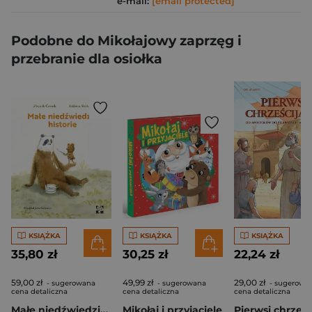
e-mail:
[email protected]
Podobne do Mikołajowy zaprzęg i
przebranie dla osiołka
KSIĄŻKA
KSIĄŻKA
KSIĄŻKA
35,80 zł
30,25 zł
22,24 zł
59,00 zł
49,99 zł
29,00 zł
- sugerowana
- sugerowana
- sugerowa
cena detaliczna
cena detaliczna
cena detaliczna
Małe niedźwiedzie historie
Mikołaj i przyjaciele