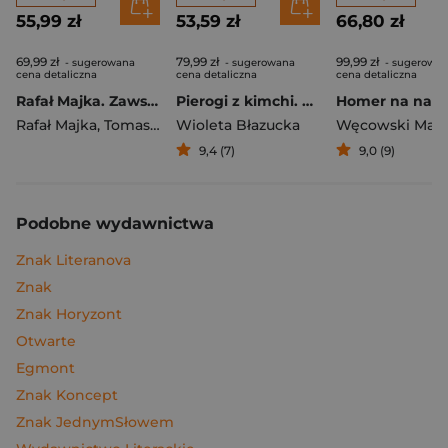
55,99 zł
53,59 zł
66,80 zł
69,99 zł
79,99 zł
99,99 zł
- sugerowana
- sugerowana
- sugerowa
cena detaliczna
cena detaliczna
cena detaliczna
Rafał Majka. Zawsze z przodu. Rozmawia Tomasz Kalemba - książka z autografem
Pierogi z kimchi. Moje ulubione azjatyckie przepisy
Rafał Majka
,
Tomasz Kalemba
Wioleta Błazucka
Węcowski Mar
9,4 (7)
9,0 (9)
Podobne wydawnictwa
Znak Literanova
Znak
Znak Horyzont
Otwarte
Egmont
Znak Koncept
Znak JednymSłowem