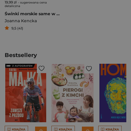
19,99 zł
- sugerowana cena
detaliczna
Świnki morskie same w domu. Ogródek
Joanna Kencka
9,5 (41)
Bestsellery
KSIĄŻKA
KSIĄŻKA
KSIĄŻKA