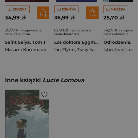
KSIĄŻKA
KSIĄŻKA
KSIĄŻKA
34,99 zł
36,99 zł
25,70 zł
39,99 zł
62,90 zł
34,99 zł
- sugerowana
- sugerowana
- sugerowa
cena detaliczna
cena detaliczna
cena detaliczna
Saint Seiya. Tom 1
Los doktora Eggmana 1. Sonic the Hedgehog. Tom 3 wyd. 2
Masami Kurumada
Ian Flynn
,
Tracy Yardley
Istin Jean-Luc
,
Adam Bryce
,
Ja
Inne książki
Lucie Lomova