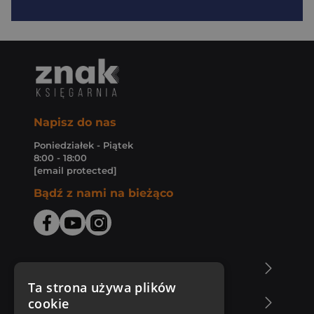
Napisz do nas
Poniedziałek - Piątek
8:00 - 18:00
[email protected]
Bądź z nami na bieżąco
O Księgarni Znak
Ta strona używa plików
cookie
Zakupy u nas