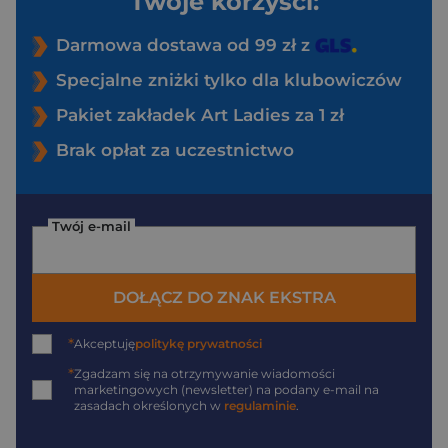
Twoje korzyści:
Darmowa dostawa od 99 zł z
Specjalne zniżki tylko dla klubowiczów
Pakiet zakładek Art Ladies za 1 zł
Brak opłat za uczestnictwo
Twój e-mail
DOŁĄCZ DO ZNAK EKSTRA
*
Akceptuję
politykę prywatności
*
Zgadzam się na otrzymywanie wiadomości
marketingowych (newsletter) na podany
e-mail
na
zasadach określonych w
regulaminie
.