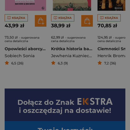
KSIĄŻKA
KSIĄŻKA
KSIĄŻKA
43,99 zł
38,99 zł
70,85 zł
73,50 zł
62,99 zł
124,95 zł
- sugerowana
- sugerowana
- sugerowa
cena detaliczna
cena detaliczna
cena detaliczna
Opowieści aborcyjne
Krótka historia barszczu ukraińskiego
Sobiech Sonia
Jewhenia Kuzniecowa
Henrik Broman
6,5 (26)
6,3 (9)
7,2 (36)
Dołącz do
Znak
i oszczędzaj na dostawie!