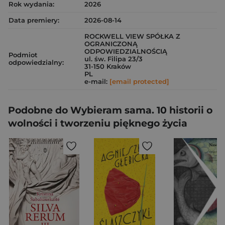
Rok wydania:
2026
Data premiery:
2026-08-14
ROCKWELL VIEW SPÓŁKA Z
OGRANICZONĄ
ODPOWIEDZIALNOŚCIĄ
Podmiot
ul. św. Filipa 23/3
odpowiedzialny:
31-150 Kraków
PL
e-mail:
[email protected]
Podobne do Wybieram sama. 10 historii o
wolności i tworzeniu pięknego życia