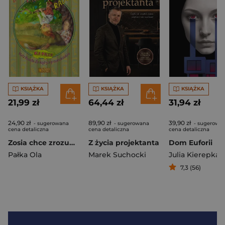
KSIĄŻKA
KSIĄŻKA
KSIĄŻKA
21,99 zł
64,44 zł
31,94 zł
24,90 zł
89,90 zł
39,90 zł
- sugerowana
- sugerowana
- sugerowa
cena detaliczna
cena detaliczna
cena detaliczna
Zosia chce zrozumieć... Radość
Z życia projektanta
Dom Euforii
Pałka Ola
Marek Suchocki
Julia Kierepka
7,3 (56)