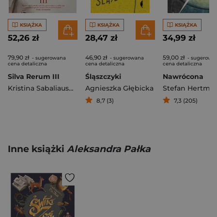
KSIĄŻKA
KSIĄŻKA
KSIĄŻKA
52,26 zł
28,47 zł
34,99 zł
79,90 zł
46,90 zł
59,00 zł
- sugerowana
- sugerowana
- sugerowa
cena detaliczna
cena detaliczna
cena detaliczna
Silva Rerum III
Śląszczyki
Nawrócona
Kristina Sabaliauskaitė
Agnieszka Głębicka
Stefan Hertma
8,7 (3)
7,3 (205)
Inne książki
Aleksandra Pałka