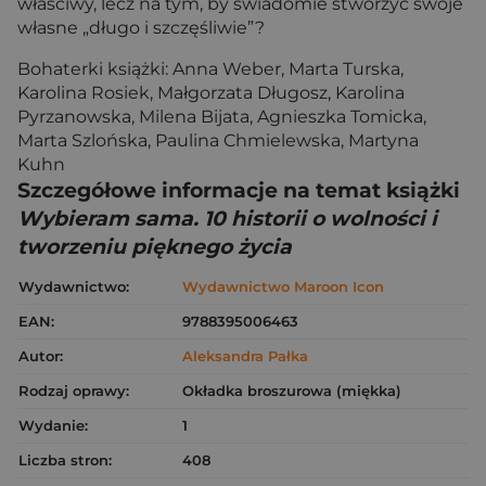
właściwy, lecz na tym, by świadomie stworzyć swoje
własne „długo i szczęśliwie”?
Bohaterki książki: Anna Weber, Marta Turska,
Karolina Rosiek, Małgorzata Długosz, Karolina
Pyrzanowska, Milena Bijata, Agnieszka Tomicka,
Marta Szlońska, Paulina Chmielewska, Martyna
Kuhn
Szczegółowe informacje na temat książki
Wybieram sama. 10 historii o wolności i
tworzeniu pięknego życia
Wydawnictwo:
Wydawnictwo Maroon Icon
EAN:
9788395006463
Autor:
Aleksandra Pałka
Rodzaj oprawy:
Okładka broszurowa (miękka)
Wydanie:
1
Liczba stron:
408