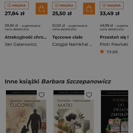
KSIĄŻKA
KSIĄŻKA
KSIĄŻKA
27,84 zł
25,50 zł
33,49 zł
39,90 zł
51,00 zł
49,99 zł
- sugerowana
- sugerowana
- sugerowa
cena detaliczna
cena detaliczna
cena detaliczna
Atrakcyjność chrześcijaństwa
Tęczowe ciało
Przestań się b
Jan Galarowicz
Czogjal Namkhai Norbu
Piotr Pawlukie
7,9 (61)
Inne książki
Barbara Szczepanowicz