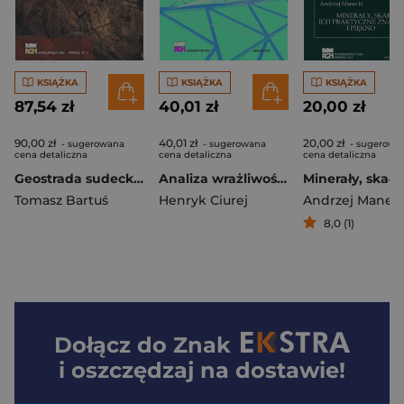
KSIĄŻKA
KSIĄŻKA
KSIĄŻKA
87,54 zł
40,01 zł
20,00 zł
90,00 zł
40,01 zł
20,00 zł
- sugerowana
- sugerowana
- sugerowa
cena detaliczna
cena detaliczna
cena detaliczna
Geostrada sudecka. Tom 3
Analiza wrażliwości konstrukcji prętowych w liniowej dynamice
Tomasz Bartuś
Henryk Ciurej
Andrzej Manec
8,0 (1)
Dołącz do
Znak
i oszczędzaj na dostawie!