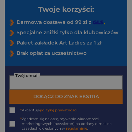
Twoje korzyści:
Darmowa dostawa od 99 zł z
Specjalne zniżki tylko dla klubowiczów
Pakiet zakładek Art Ladies za 1 zł
Brak opłat za uczestnictwo
Twój e-mail
DOŁĄCZ DO ZNAK EKSTRA
*
Akceptuję
politykę prywatności
*
Zgadzam się na otrzymywanie wiadomości
marketingowych (newsletter) na podany
e-mail
na
zasadach określonych w
regulaminie
.