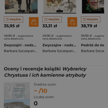
KSIĄŻKA
KSIĄŻKA
KSIĄŻKA
35,95 zł
33,31 zł
38,79 zł
49,90 zł
49,90 zł
59,90 zł
- sugerowana
- sugerowana
- sugerowa
cena detaliczna
cena detaliczna
cena detaliczna
Zwyczajni - nadzwyczajni ojcowie
Zwyczajne - nadzwyczajne matki
Barbara Szczepanowicz
Barbara Szczepanowicz
Oceny i recenzje książki
Wybrańcy
Chrystusa i ich kamienne atrybuty
Średnia ocen:
~
/10
Liczba ocen:
0