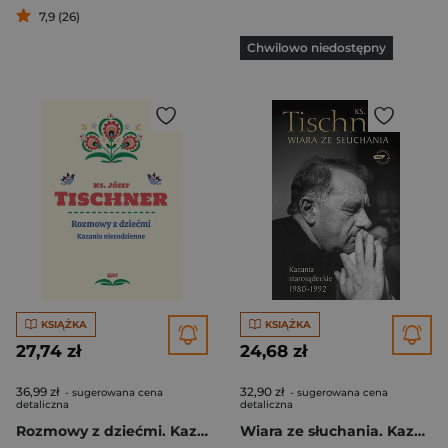
7,9 (26)
Chwilowo niedostępny
KSIĄŻKA
KSIĄŻKA
27,74 zł
24,68 zł
36,99 zł
32,90 zł
- sugerowana cena
- sugerowana cena
detaliczna
detaliczna
Rozmowy z dziećmi. Kazania niecodzienne
Wiara ze słuchania. Kazania starosądeckie 1980-1992