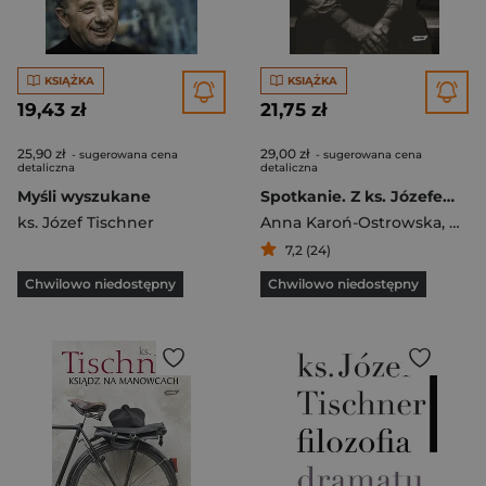
KSIĄŻKA
KSIĄŻKA
19,43 zł
21,75 zł
25,90 zł
29,00 zł
- sugerowana cena
- sugerowana cena
detaliczna
detaliczna
Myśli wyszukane
Spotkanie. Z ks. Józefem Tischnerem rozmawia Anna Karoń-Ostrowska
ks. Józef Tischner
Anna Karoń-Ostrowska
,
ks. 
7,2 (24)
Chwilowo niedostępny
Chwilowo niedostępny