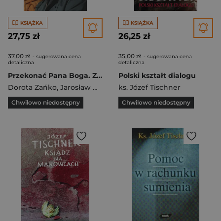
KSIĄŻKA
KSIĄŻKA
27,75 zł
26,25 zł
37,00 zł
35,00 zł
- sugerowana cena
- sugerowana cena
detaliczna
detaliczna
Przekonać Pana Boga. Z ks. Józefem Tischnerem rozmawiają Dorota Zańko i Jarosław Gowin
Polski kształt dialogu
Dorota Zańko
,
Jarosław Gowin
,
ks. Józef Tischner
ks. Józef Tischner
Chwilowo niedostępny
Chwilowo niedostępny