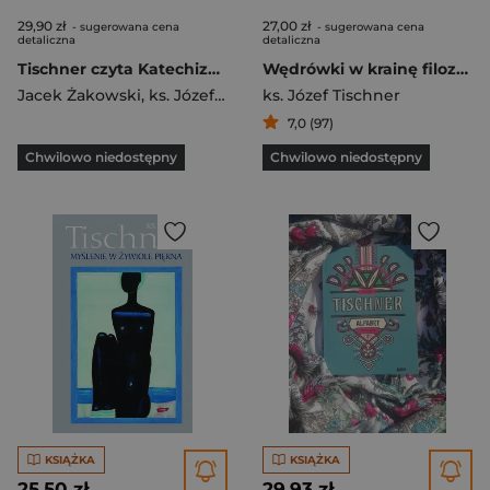
29,90 zł
27,00 zł
- sugerowana cena
- sugerowana cena
detaliczna
detaliczna
Tischner czyta Katechizm. Rozmowy o Katechizmie
Wędrówki w krainę filozofów
Jacek Żakowski
,
ks. Józef Tischner
ks. Józef Tischner
7,0 (97)
Chwilowo niedostępny
Chwilowo niedostępny
KSIĄŻKA
KSIĄŻKA
25,50 zł
29,93 zł