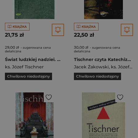
KSIĄŻKA
KSIĄŻKA
21,75 zł
22,50 zł
29,00 zł
30,00 zł
- sugerowana cena
- sugerowana cena
detaliczna
detaliczna
Świat ludzkiej nadziei. Wybór szkiców filozoficznych 1966-1975
Tischner czyta Katechizm. Rozmowy o Katechizmie
ks. Józef Tischner
Jacek Żakowski
,
ks. Józef Tischner
Chwilowo niedostępny
Chwilowo niedostępny