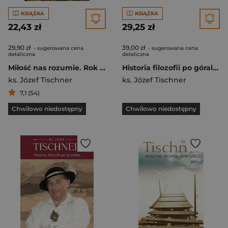
KSIĄŻKA
KSIĄŻKA
22,43 zł
29,25 zł
29,90 zł
39,00 zł
- sugerowana cena
- sugerowana cena
detaliczna
detaliczna
Miłość nas rozumie. Rok liturgiczny z księdzem Tischnerem
Historia filozofii po góralsku
ks. Józef Tischner
ks. Józef Tischner
7,1 (54)
Chwilowo niedostępny
Chwilowo niedostępny