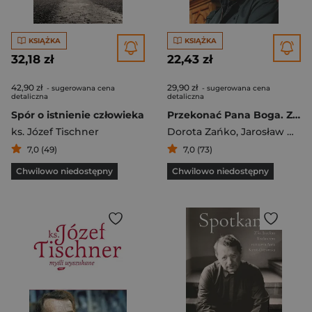
KSIĄŻKA
KSIĄŻKA
32,18 zł
22,43 zł
42,90 zł
29,90 zł
- sugerowana cena
- sugerowana cena
detaliczna
detaliczna
Spór o istnienie człowieka
Przekonać Pana Boga. Z ks. Józefem Tischnerem rozmawiają Dorota Zańko i Jarosław Gowin
ks. Józef Tischner
Dorota Zańko
,
Jarosław Gowin
7,0 (49)
7,0 (73)
Chwilowo niedostępny
Chwilowo niedostępny