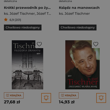
detaliczna
detaliczna
Krótki przewodnik po życiu
Ksiądz na manowcach
ks. Józef Tischner
,
Józef Tischner
ks. Józef Tischner
6,9 (201)
Chwilowo niedostępny
Chwilowo niedostępny
KSIĄŻKA
KSIĄŻKA
27,68 zł
14,93 zł