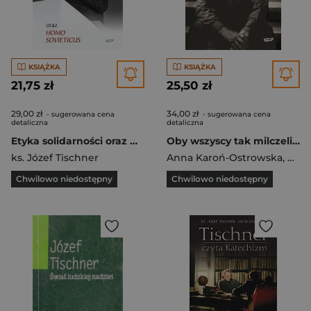
KSIĄŻKA
KSIĄŻKA
21,75 zł
25,50 zł
29,00 zł
34,00 zł
- sugerowana cena
- sugerowana cena
detaliczna
detaliczna
Etyka solidarności oraz Homo sovieticus
Oby wszyscy tak milczeli o Bogu! Z ks. Józefem Tischnerem rozmawia Anna Karoń-Ostrowska
ks. Józef Tischner
Anna Karoń-Ostrowska
,
ks. 
Chwilowo niedostępny
Chwilowo niedostępny