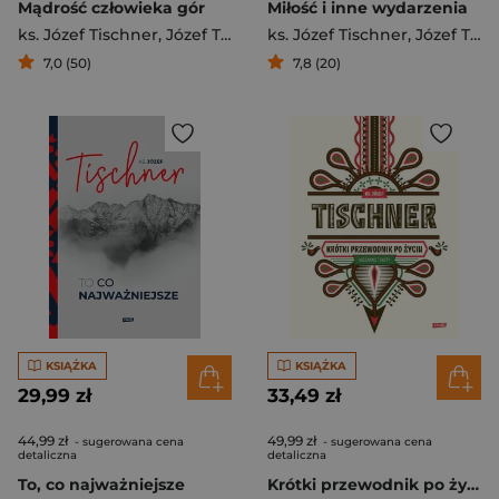
Mądrość człowieka gór
Miłość i inne wydarzenia
ks. Józef Tischner
,
Józef Tischner
ks. Józef Tischner
,
Józef Tischner
7,0 (50)
7,8 (20)
KSIĄŻKA
KSIĄŻKA
29,99 zł
33,49 zł
44,99 zł
49,99 zł
- sugerowana cena
- sugerowana cena
detaliczna
detaliczna
To, co najważniejsze
Krótki przewodnik po życiu (2022)