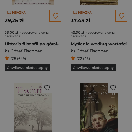
KSIĄŻKA
KSIĄŻKA
29,25 zł
37,43 zł
39,00 zł
49,90 zł
- sugerowana cena
- sugerowana cena
detaliczna
detaliczna
Historia filozofii po góralsku
Myślenie według wartości
ks. Józef Tischner
ks. Józef Tischner
7,5 (649)
7,2 (43)
Chwilowo niedostępny
Chwilowo niedostępny