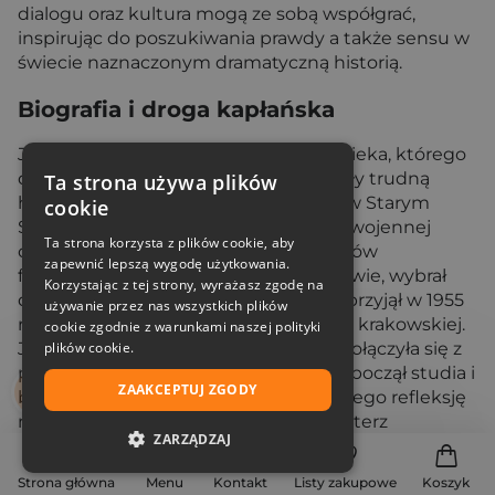
dialogu oraz kultura mogą ze sobą współgrać,
inspirując do poszukiwania prawdy a także sensu w
świecie naznaczonym dramatyczną historią.
Biografia i droga kapłańska
Józef Tischner biografia ukazuje człowieka, którego
dzieciństwo i młodość naznaczone były trudną
Ta strona używa plików
historią Polski. Urodził się w 1931 roku w Starym
cookie
Sączu, a dorastał w czasach wojny i powojennej
Ta strona korzysta z plików cookie, aby
odbudowy kraju. Po ukończeniu studiów
zapewnić lepszą wygodę użytkowania.
filozoficznych i teologicznych w Krakowie, wybrał
Korzystając z tej strony, wyrażasz zgodę na
drogę posługi kapłańskiej. Święcenia przyjął w 1955
używanie przez nas wszystkich plików
roku, stając się kapłanem archidiecezji krakowskiej.
cookie zgodnie z warunkami naszej polityki
Jego posługa duszpasterska szybko połączyła się z
plików cookie.
pasją naukową – ks. Józef Tischner rozpoczął studia i
ZAAKCEPTUJ ZGODY
badania filozoficzne, które pogłębiały jego refleksję
nad kondycją człowieka. Jako duszpasterz
ZARZĄDZAJ
młodzieży i środowisk akademickich potrafił łączyć
troskę o wiernych z krytycznym spojrzeniem na
NIEZBĘDNE
Strona główna
Menu
Kontakt
Listy zakupowe
Koszyk
rzeczywistość społeczną oraz polityczną. W latach