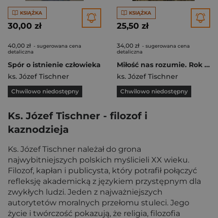
KSIĄŻKA
KSIĄŻKA
30,00 zł
25,50 zł
40,00 zł
34,00 zł
- sugerowana cena
- sugerowana cena
detaliczna
detaliczna
Spór o istnienie człowieka
Miłość nas rozumie. Rok liturgiczny z księdzem Tischnerem
ks. Józef Tischner
ks. Józef Tischner
Chwilowo niedostępny
Chwilowo niedostępny
Ks. Józef Tischner - filozof i
kaznodzieja
Ks. Józef Tischner należał do grona
najwybitniejszych polskich myślicieli XX wieku.
Filozof, kapłan i publicysta, który potrafił połączyć
refleksję akademicką z językiem przystępnym dla
zwykłych ludzi. Jeden z najważniejszych
autorytetów moralnych przełomu stuleci. Jego
życie i twórczość pokazują, że religia, filozofia