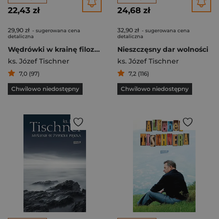
22,43 zł
24,68 zł
29,90 zł
32,90 zł
- sugerowana cena
- sugerowana cena
detaliczna
detaliczna
Wędrówki w krainę filozofów
Nieszczęsny dar wolności
ks. Józef Tischner
ks. Józef Tischner
7,0 (97)
7,2 (116)
Chwilowo niedostępny
Chwilowo niedostępny