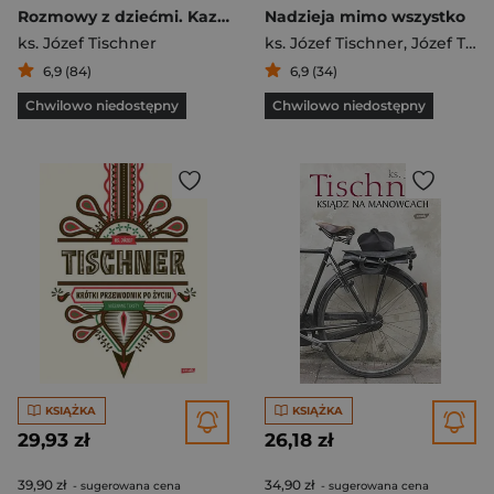
Rozmowy z dziećmi. Kazania niecodzienne
Nadzieja mimo wszystko
ks. Józef Tischner
ks. Józef Tischner
,
Józef Tischner
6,9 (84)
6,9 (34)
Chwilowo niedostępny
Chwilowo niedostępny
KSIĄŻKA
KSIĄŻKA
29,93 zł
26,18 zł
39,90 zł
34,90 zł
- sugerowana cena
- sugerowana cena