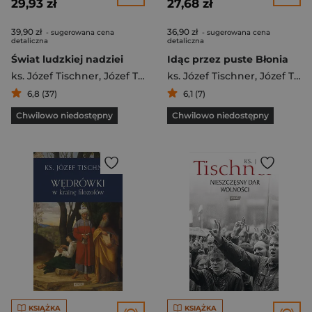
29,93 zł
27,68 zł
39,90 zł
36,90 zł
- sugerowana cena
- sugerowana cena
detaliczna
detaliczna
Świat ludzkiej nadziei
Idąc przez puste Błonia
ks. Józef Tischner
,
Józef Tischner
ks. Józef Tischner
,
Józef Tischner
6,8 (37)
6,1 (7)
Chwilowo niedostępny
Chwilowo niedostępny
KSIĄŻKA
KSIĄŻKA