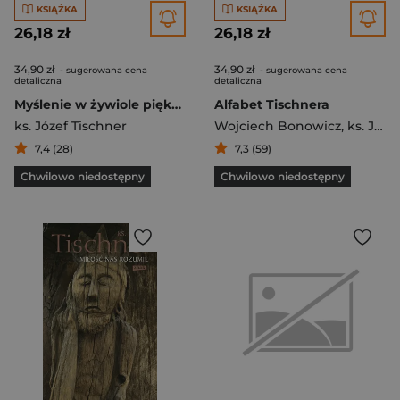
KSIĄŻKA
KSIĄŻKA
26,18 zł
26,18 zł
34,90 zł
34,90 zł
- sugerowana cena
- sugerowana cena
detaliczna
detaliczna
Myślenie w żywiole piękna
Alfabet Tischnera
ks. Józef Tischner
Wojciech Bonowicz
,
ks. Józef Tischner
7,4 (28)
7,3 (59)
Chwilowo niedostępny
Chwilowo niedostępny