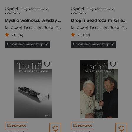
24,90 zł
24,90 zł
- sugerowana cena
- sugerowana cena
detaliczna
detaliczna
Myśli o wolności, władzy i wspólnocie
Drogi i bezdroża miłosierdzia
ks. Józef Tischner
,
Józef Tischner
ks. Józef Tischner
,
Józef Tischner
7,8 (14)
7,3 (30)
Chwilowo niedostępny
Chwilowo niedostępny
KSIĄŻKA
KSIĄŻKA