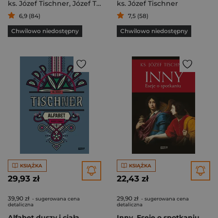
ks. Józef Tischner
,
Józef Tischner
ks. Józef Tischner
6,9 (84)
7,5 (58)
Chwilowo niedostępny
Chwilowo niedostępny
KSIĄŻKA
KSIĄŻKA
29,93 zł
22,43 zł
39,90 zł
29,90 zł
- sugerowana cena
- sugerowana cena
detaliczna
detaliczna
Alfabet duszy i ciała
Inny. Eseje o spotkaniu