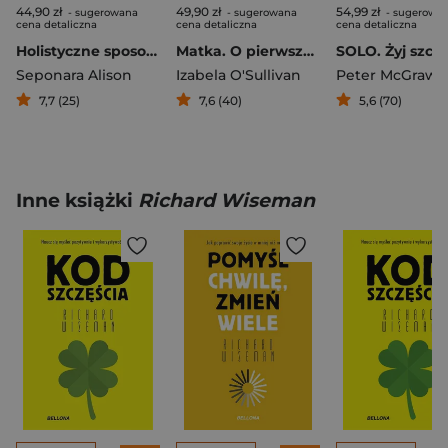
44,90 zł
49,90 zł
54,99 zł
- sugerowana
- sugerowana
- sugerowa
cena detaliczna
cena detaliczna
cena detaliczna
Holistyczne sposoby uzdrawiania lęku
Matka. O pierwszej, najważniejszej i nie zawsze łatwej relacji
Seponara Alison
Izabela O'Sullivan
Peter McGraw
7,7 (25)
7,6 (40)
5,6 (70)
Inne książki
Richard Wiseman