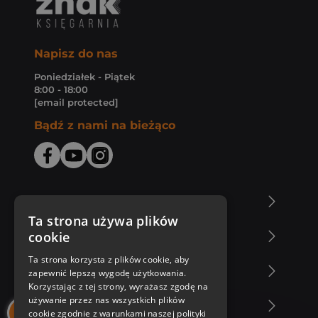
Napisz do nas
Poniedziałek - Piątek
8:00 - 18:00
[email protected]
Bądź z nami na bieżąco
O Księgarni Znak
Ta strona używa plików
cookie
Zakupy u nas
Ta strona korzysta z plików cookie, aby
Nasza oferta
zapewnić lepszą wygodę użytkowania.
Korzystając z tej strony, wyrażasz zgodę na
używanie przez nas wszystkich plików
Nasi autorzy
cookie zgodnie z warunkami naszej polityki