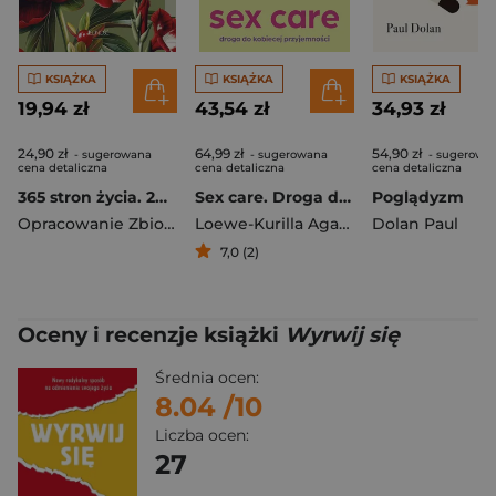
KSIĄŻKA
KSIĄŻKA
KSIĄŻKA
19,94 zł
43,54 zł
34,93 zł
24,90 zł
64,99 zł
54,90 zł
- sugerowana
- sugerowana
- sugerowa
cena detaliczna
cena detaliczna
cena detaliczna
365 stron życia. 2027
Sex care. Droga do kobiecej przyjemności
Poglądyzm
Opracowanie Zbiorowe
Loewe-Kurilla Agata
,
Kucewicz Katarz
Dolan Paul
7,0 (2)
Oceny i recenzje książki
Wyrwij się
Średnia ocen:
8.04
/10
Liczba ocen:
27