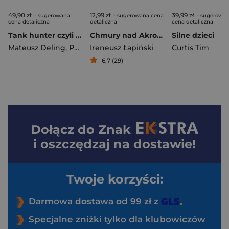
49,90 zł
12,99 zł
39,99 zł
- sugerowana
- sugerowana cena
- sugerowa
cena detaliczna
detaliczna
cena detaliczna
Tank hunter czyli jak wykopać sobie czołg
Chmury nad Akropolem
Silne dzieci
Mateusz Deling
,
Przemek Budzich
Ireneusz Łapiński
Curtis Tim
6,7 (29)
Dołącz do
Znak
i oszczędzaj na dostawie!
Twoje korzyści:
Darmowa dostawa od 99 zł z
Specjalne zniżki tylko dla klubowiczów