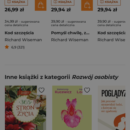
KSIĄŻKA
KSIĄŻKA
KSIĄŻKA
26,99 zł
29,94 zł
29,94 zł
34,99 zł
39,90 zł
39,90 zł
- sugerowana
- sugerowana
- sugerowa
cena detaliczna
cena detaliczna
cena detaliczna
Kod szczęścia
Pomyśl chwilę, zmień wiele
Kod szczęścia
Richard Wiseman
Richard Wiseman
Richard Wisem
6,9 (321)
Inne książki z kategorii
Rozwój osobisty