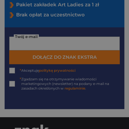
Pakiet zakładek Art Ladies za 1 zł
Brak opłat za uczestnictwo
Twój e-mail
DOŁĄCZ DO ZNAK EKSTRA
*
Akceptuję
politykę prywatności
*
Zgadzam się na otrzymywanie wiadomości
marketingowych (newsletter) na podany
e-mail
na
zasadach określonych w
regulaminie
.