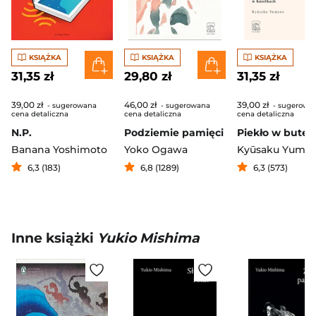
KSIĄŻKA
KSIĄŻKA
KSIĄŻKA
31,35 zł
29,80 zł
31,35 zł
39,00 zł
46,00 zł
39,00 zł
- sugerowana
- sugerowana
- sugerowa
cena detaliczna
cena detaliczna
cena detaliczna
N.P.
Podziemie pamięci
Piekło w butel
Banana Yoshimoto
Yoko Ogawa
Kyūsaku Yume
6,3 (183)
6,8 (1289)
6,3 (573)
Inne książki
Yukio Mishima