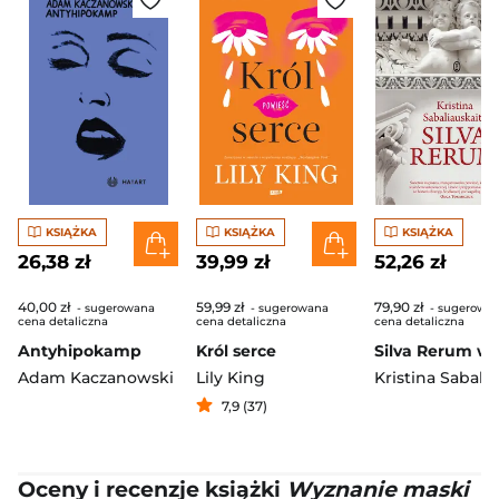
KSIĄŻKA
KSIĄŻKA
KSIĄŻKA
26,38 zł
39,99 zł
52,26 zł
40,00 zł
59,99 zł
79,90 zł
- sugerowana
- sugerowana
- sugerowa
cena detaliczna
cena detaliczna
cena detaliczna
Antyhipokamp
Król serce
Adam Kaczanowski
Lily King
7,9 (37)
Oceny i recenzje książki
Wyznanie maski