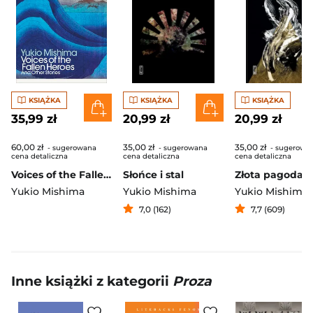
KSIĄŻKA
KSIĄŻKA
KSIĄŻKA
35,99 zł
20,99 zł
20,99 zł
60,00 zł
35,00 zł
35,00 zł
- sugerowana
- sugerowana
- sugerowa
cena detaliczna
cena detaliczna
cena detaliczna
Voices of the Fallen Heroes
Słońce i stal
Złota pagoda
Yukio Mishima
Yukio Mishima
Yukio Mishima
7,0 (162)
7,7 (609)
Inne książki z kategorii
Proza