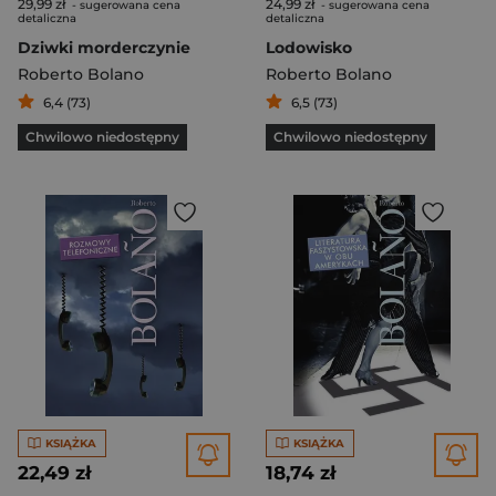
29,99 zł
24,99 zł
- sugerowana cena
- sugerowana cena
detaliczna
detaliczna
Dziwki morderczynie
Lodowisko
Roberto Bolano
Roberto Bolano
6,4 (73)
6,5 (73)
Chwilowo niedostępny
Chwilowo niedostępny
KSIĄŻKA
KSIĄŻKA
22,49 zł
18,74 zł