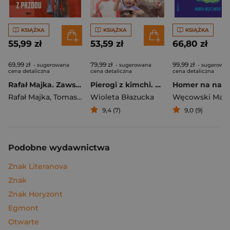
KSIĄŻKA
KSIĄŻKA
KSIĄŻKA
55,99 zł
53,59 zł
66,80 zł
69,99 zł
79,99 zł
99,99 zł
- sugerowana
- sugerowana
- sugerowa
cena detaliczna
cena detaliczna
cena detaliczna
Rafał Majka. Zawsze z przodu. Rozmawia Tomasz Kalemba - książka z autografem
Pierogi z kimchi. Moje ulubione azjatyckie przepisy
Rafał Majka
,
Tomasz Kalemba
Wioleta Błazucka
Węcowski Mar
9,4 (7)
9,0 (9)
Podobne wydawnictwa
Znak Literanova
Znak
Znak Horyzont
Egmont
Otwarte