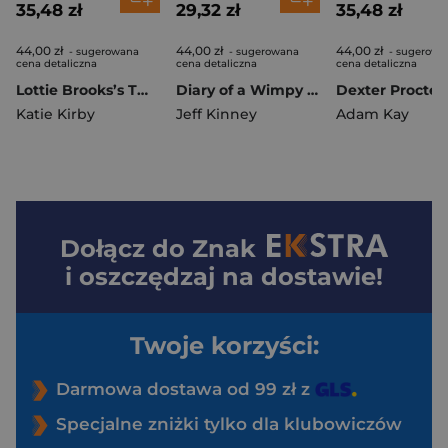
35,48 zł
29,32 zł
35,48 zł
44,00 zł
44,00 zł
44,00 zł
- sugerowana
- sugerowana
- sugerowa
cena detaliczna
cena detaliczna
cena detaliczna
Lottie Brooks’s Twelve Disasters of Christmas
Diary of a Wimpy Kid. Hot Mess
Katie Kirby
Jeff Kinney
Adam Kay
Dołącz do
Znak
i oszczędzaj na dostawie!
Twoje korzyści:
Darmowa dostawa od 99 zł z
Specjalne zniżki tylko dla klubowiczów