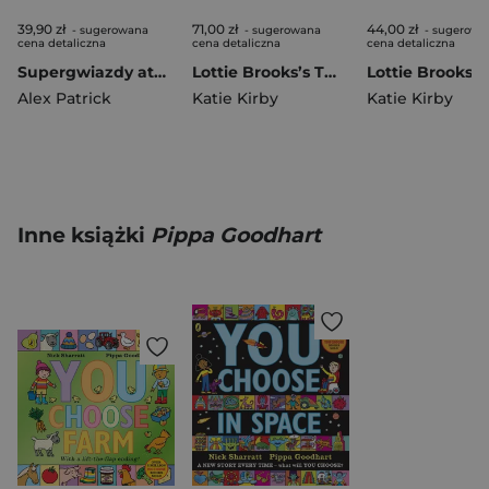
39,90 zł
71,00 zł
44,00 zł
- sugerowana
- sugerowana
- sugerowa
cena detaliczna
cena detaliczna
cena detaliczna
Supergwiazdy ataku. Niewiarygodny futbol
Lottie Brooks’s Twelve Disasters of Christmas
Alex Patrick
Katie Kirby
Katie Kirby
Inne książki
Pippa Goodhart