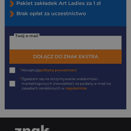
Pakiet zakładek Art Ladies za 1 zł
Brak opłat za uczestnictwo
Twój e-mail
DOŁĄCZ DO ZNAK EKSTRA
*
Akceptuję
politykę prywatności
*
Zgadzam się na otrzymywanie wiadomości
marketingowych (newsletter) na podany
e-mail
na
zasadach określonych w
regulaminie
.