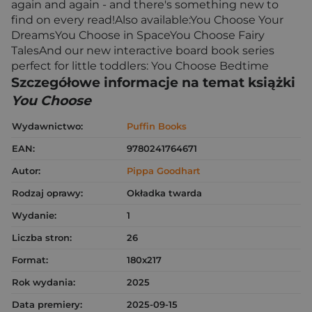
again and again - and there's something new to
find on every read!Also available:You Choose Your
DreamsYou Choose in SpaceYou Choose Fairy
TalesAnd our new interactive board book series
perfect for little toddlers: You Choose Bedtime
Szczegółowe informacje na temat książki
You Choose
Wydawnictwo:
Puffin Books
EAN:
9780241764671
Autor:
Pippa Goodhart
Rodzaj oprawy:
Okładka twarda
Wydanie:
1
Liczba stron:
26
Format:
180x217
Rok wydania:
2025
Data premiery:
2025-09-15