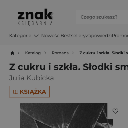
Kategorie
Nowości
Bestsellery
Zapowiedzi
Promo
Katalog
Romans
Z cukru i szkła. Słodk
Z cukru i szkła. Słodki 
Julia Kubicka
KSIĄŻKA