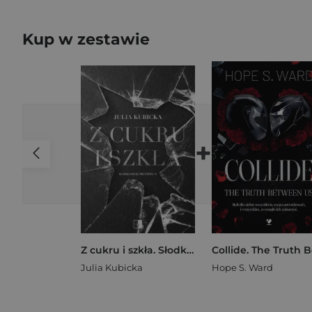
Kup w zestawie
+
Z cukru i szkła. Słodki smak trucizny wyd. kieszonkowe
Julia Kubicka
Hope S. Ward