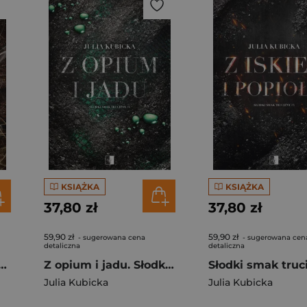
KSIĄŻKA
KSIĄŻKA
37,80 zł
37,80 zł
59,90 zł
59,90 zł
- sugerowana cena
- sugerowana cen
detaliczna
detaliczna
 mgły. Słodki smak trucizny. Tom 5
Z opium i jadu. Słodki smak trucizny. Tom 4
Julia Kubicka
Julia Kubicka