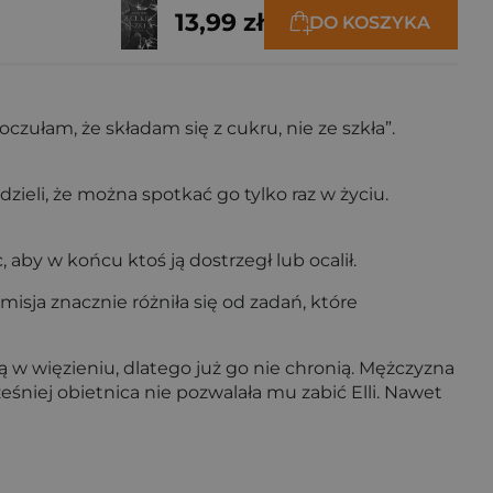
13,99 zł
DO KOSZYKA
oczułam, że składam się z cukru, nie ze szkła”.
ieli, że można spotkać go tylko raz w życiu.
, aby w końcu ktoś ją dostrzegł lub ocalił.
misja znacznie różniła się od zadań, które
zą w więzieniu, dlatego już go nie chronią. Mężczyzna
śniej obietnica nie pozwalała mu zabić Elli. Nawet