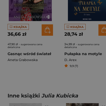
KSIĄŻKA
KSIĄŻKA
36,66 zł
28,74 zł
47,90 zł
34,99 zł
- sugerowana cena
- sugerowana cena
detaliczna
detaliczna
Gasnąc wśród świateł
Pułapka na motyle
Aneta Grabowska
D. Arex
9,9 (7)
Inne książki
Julia Kubicka