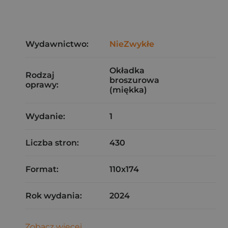
Wydawnictwo:
NieZwykłe
Okładka
Rodzaj
broszurowa
oprawy:
(miękka)
Wydanie:
1
Liczba stron:
430
Format:
110x174
Rok wydania:
2024
Zobacz więcej