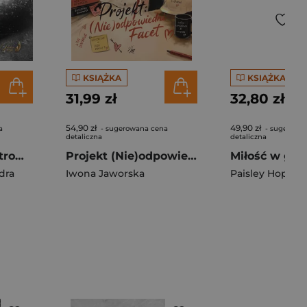
KSIĄŻKA
KSIĄŻKA
31,99 zł
32,80 zł
54,90 zł
49,90 zł
a
- sugerowana cena
- sugerowa
detaliczna
detaliczna
Zwrócę ci ją (ilustrowane brzegi)
Projekt (Nie)odpowiedni facet
dra
Iwona Jaworska
Paisley Hope