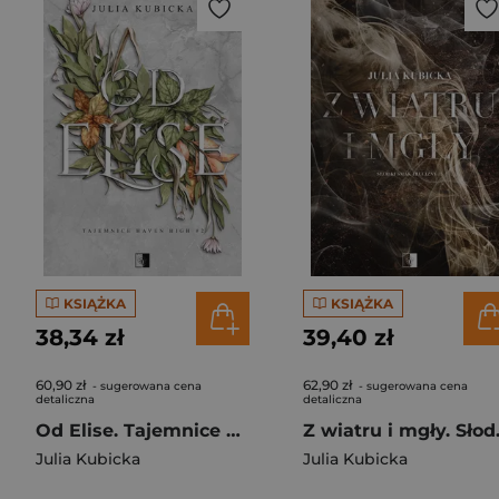
KSIĄŻKA
KSIĄŻKA
38,34 zł
39,40 zł
60,90 zł
62,90 zł
- sugerowana cena
- sugerowana cena
detaliczna
detaliczna
Od Elise. Tajemnice Haven High. Tom 2
Z wiatru i
Julia Kubicka
Julia Kubicka