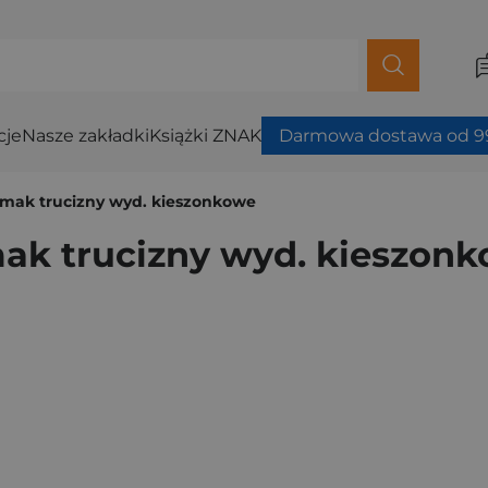
cje
Nasze zakładki
Książki ZNAK
Darmowa dostawa od 99
i smak trucizny wyd. kieszonkowe
smak trucizny wyd. kieszon