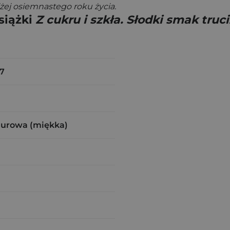
żej osiemnastego roku życia.
siążki
Z cukru i szkła. Słodki smak tru
7
zurowa (miękka)