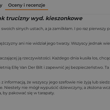
y
Oceny i recenzje
mak trucizny wyd. kieszonkowe
 swoich sinych ustach, a ja zamilkłam. I po raz pierwszy p
czyzny ani nie widział jego twarzy. Wszyscy jednak wiedz
aczającej ją rzeczywistości. Każdego dnia kusiła los, chcąc
nią Ellę Van Der Bilt i zapewnić jej bezpieczeństwo. Ta 
 z informacją, że wszyscy jego szefowie nie żyją lub sied
. Niestety nie mógł wypuścić dziewczyny, a złożona wcze
na, by pakować się w tarapaty.