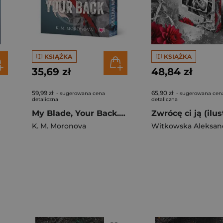
KSIĄŻKA
KSIĄŻKA
35,69 zł
48,84 zł
59,99 zł
65,90 zł
- sugerowana cena
- sugerowana cen
detaliczna
detaliczna
My Blade, Your Back. Dark Forces (ilustrowane brzegi)
K. M. Moronova
Witkowska Aleksan