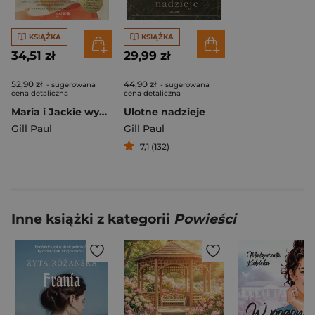
KSIĄŻKA
KSIĄŻKA
34,51 zł
29,99 zł
52,90 zł
44,90 zł
- sugerowana
- sugerowana
cena detaliczna
cena detaliczna
Maria i Jackie wyd. 2
Ulotne nadzieje
Gill Paul
Gill Paul
7,1 (132)
Inne książki z kategorii
Powieści