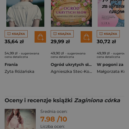
KSIĄŻKA
KSIĄŻKA
KSIĄŻKA
35,64 zł
29,99 zł
30,72 zł
54,99 zł
49,90 zł
49,99 zł
- sugerowana
- sugerowana
- sugerowa
cena detaliczna
cena detaliczna
cena detaliczna
Frania
Ogród ukrytych słów
Zyta Różańska
Agnieszka Stec-Kotasińska
Małgorzata Kub
Oceny i recenzje książki
Zaginiona córka
Średnia ocen:
7.98
/10
Liczba ocen: