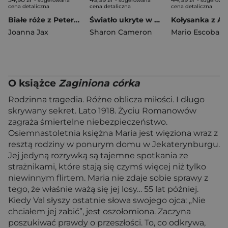
- sugerowana
- sugerowana
- sugerowa
cena detaliczna
cena detaliczna
cena detaliczna
Białe róże z Petersburga
Światło ukryte w mroku
Joanna Jax
Sharon Cameron
Mario Escobar
O książce
Zaginiona córka
Rodzinna tragedia. Różne oblicza miłości. I długo
skrywany sekret. Lato 1918. Życiu Romanowów
zagraża śmiertelne niebezpieczeństwo.
Osiemnastoletnia księżna Maria jest więziona wraz z
resztą rodziny w ponurym domu w Jekaterynburgu.
Jej jedyną rozrywką są tajemne spotkania ze
strażnikami, które stają się czymś więcej niż tylko
niewinnym flirtem. Maria nie zdaje sobie sprawy z
tego, że właśnie ważą się jej losy… 55 lat później.
Kiedy Val słyszy ostatnie słowa swojego ojca: „Nie
chciałem jej zabić”, jest oszołomiona. Zaczyna
poszukiwać prawdy o przeszłości. To, co odkrywa,