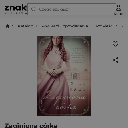
Czego szukasz?
Konto
Katalog
Powieści i opowiadania
Powieści
Za
Zaginiona córka