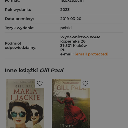
Format:
15.0x23.0cm
Rok wydania:
2023
Data premiery:
2019-03-20
Język wydania:
polski
Wydawnictwo WAM
Kopernika 26
Podmiot
31-501 Kraków
odpowiedzialny:
PL
e-mail:
[email protected]
Inne książki
Gill Paul