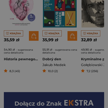
KSIĄŻKA
KSIĄŻKA
KSIĄŻKA
35,59 zł
35,99 zł
32,89 zł
54,90 zł
55,91 zł
49,90 zł
- sugerowana
- sugerowana cena
- sugerowa
cena detaliczna
detaliczna
cena detaliczna
Historia pewnego serca
Dobrý den
Jakub Medek
Gołębiowski Ja
8,3 (45)
10,0 (2)
7,2 (256)
Dołącz do
Znak