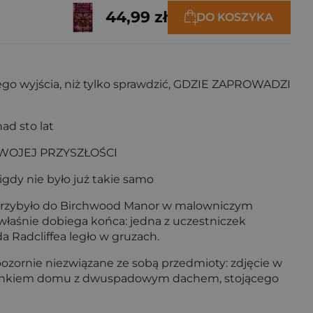
44,99 zł
DO KOSZYKA
go wyjścia, niż tylko sprawdzić, GDZIE ZAPROWADZI
ad sto lat
DO SWOJEJ PRZYSZŁOŚCI
dy nie było już takie samo
e, przybyło do Birchwood Manor w malowniczym
i właśnie dobiega końca: jedna z uczestniczek
 Radcliffea legło w gruzach.
pozornie niezwiązane ze sobą przedmioty: zdjęcie w
 z rysunkiem domu z dwuspadowym dachem, stojącego