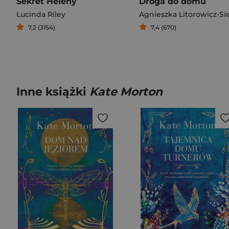
Sekret Heleny
Droga do domu
Lucinda Riley
7,2 (3154)
7,4 (670)
Inne książki
Kate Morton