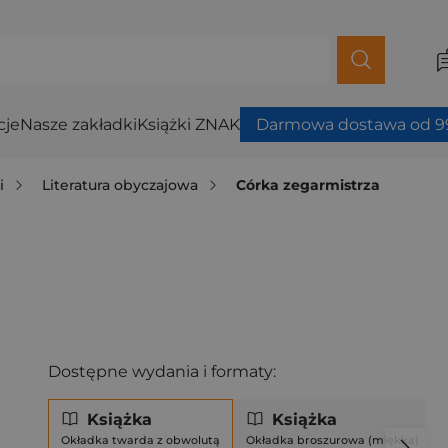
cje
Nasze zakładki
Książki ZNAK
Darmowa dostawa od 99
i
Literatura obyczajowa
Córka zegarmistrza
Dostępne wydania i formaty:
Książka
Książka
Okładka twarda z obwolutą
Okładka broszurowa (miękka)