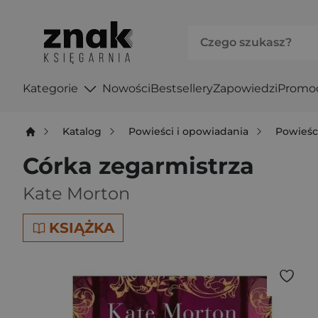
Kategorie
Nowości
Bestsellery
Zapowiedzi
Promo
Katalog
Powieści i opowiadania
Powieśc
Córka zegarmistrza
Kate Morton
KSIĄŻKA