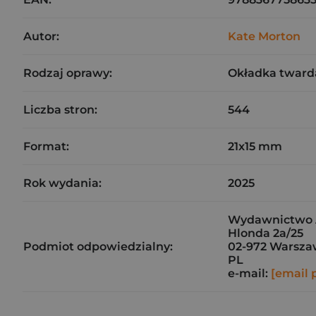
Autor:
Kate Morton
Rodzaj oprawy:
Okładka tward
Liczba stron:
544
Format:
21x15 mm
Rok wydania:
2025
Wydawnictwo Al
Hlonda 2a/25
Podmiot odpowiedzialny:
02-972 Warsz
PL
e-mail:
[email 