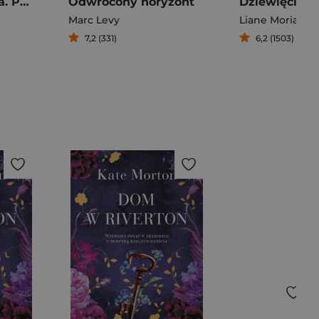
Maria Fiodorowna. Pamiętnik carycy
Odwrócony horyzont
Marc Levy
Liane Moriarty
7,2 (331)
6,2 (1503)