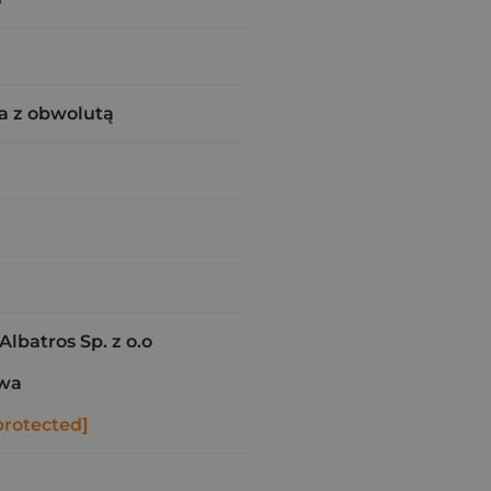
a z obwolutą
batros Sp. z o.o
awa
protected]