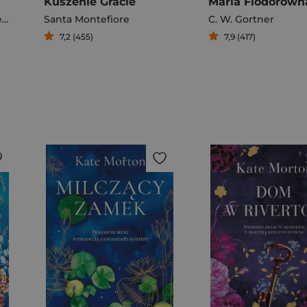
Kuszenie Gracie
Agnieszka Litorowicz-Siegert
Santa Montefiore
C. W. Gortner
7,2 (455)
7,9 (417)