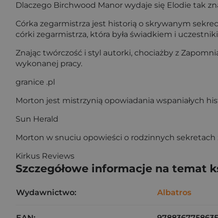
Dlaczego Birchwood Manor wydaje się Elodie tak zna
Córka zegarmistrza jest historią o skrywanym sekreci
córki zegarmistrza, która była świadkiem i uczest
Znając twórczość i styl autorki, chociażby z Zapom
wykonanej pracy.
granice .pl
Morton jest mistrzynią opowiadania wspaniałych hist
Sun Herald
Morton w snuciu opowieści o rodzinnych sekretach z 
Kirkus Reviews
Szczegółowe informacje na temat k
Wydawnictwo:
Albatros
EAN:
978836775863