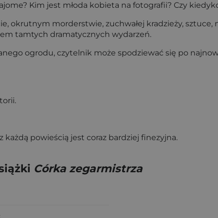
jome? Kim jest młoda kobieta na fotografii? Czy kiedyk
e, okrutnym morderstwie, zuchwałej kradzieży, sztuce, mi
nikiem tamtych dramatycznych wydarzeń.
nianego ogrodu, czytelnik może spodziewać się po najno
orii.
każdą powieścią jest coraz bardziej finezyjna.
siążki
Córka zegarmistrza
5