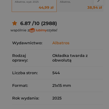
Albatros, wyd. 2025
Albatros,
44,99 zł
38,94 zł
6.87 /10 (2988)
wspólnie z
Wydawnictwo:
Albatros
Rodzaj
Okładka twarda z
oprawy:
obwolutą
Liczba stron:
544
Format:
21x15 mm
Rok wydania:
2025