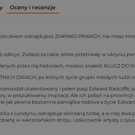
y
Oceny i recenzje
óżeczkiem odnajdujesz ZIARNKO PRAWDY, nie masz inne
 odkryć. Zwłaszcza takie, które przetrwały w ukryciu pon
owiadanych przez nią historiach, możesz znaleźć KLUCZ 
ICH DNIACH, po których życie grupki młodych ludzi nig
przewodził utalentowany i pełen pasji Edward Radcliff
ury, w poszukiwaniu inspiracji. Ale ich pobyt na prowincj
nie jak pewna bezcenna pamiątka rodowa a życie Edwarda
stka z Londynu, odnajduje skórzaną torbę, a w niej dwa 
 kobietę w wiktoriańskim stroju, i szkicownik artysty