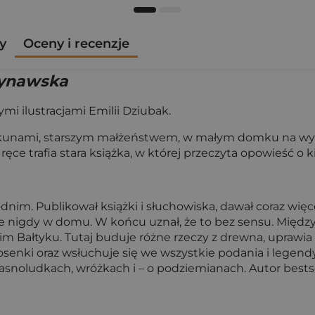
y
Oceny i recenzje
dynawska
i ilustracjami Emilii Dziubak.
ekunami, starszym małżeństwem, w małym domku na wyspi
ręce trafia stara książka, w której przeczyta opowieść
dnim. Publikował książki i słuchowiska, dawał coraz wię
awie nigdy w domu. W końcu uznał, że to bez sensu. Międ
im Bałtyku. Tutaj buduje różne rzeczy z drewna, uprawia
osenki oraz wsłuchuje się we wszystkie podania i legendy 
krasnoludkach, wróżkach i – o podziemianach. Autor best