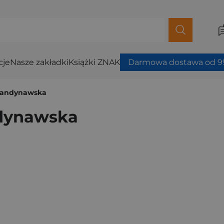
cje
Nasze zakładki
Książki ZNAK
Darmowa dostawa od 99
skandynawska
ndynawska