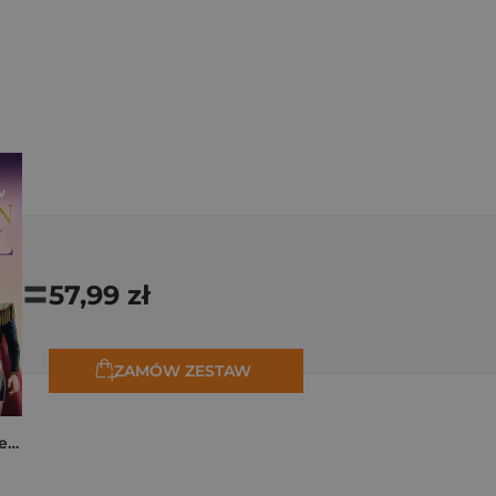
=
57,99 zł
ZAMÓW ZESTAW
K-popowe łowczynie demonów. Mój golden journal. Oficjalny dziennik