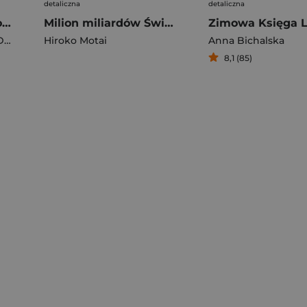
detaliczna
detaliczna
Którędy do Yellowstone? Dzika podróż po parkach narodowych
Milion miliardów Świętych Mikołajów
zieliński
Hiroko Motai
Anna Bichalska
8,1 (85)