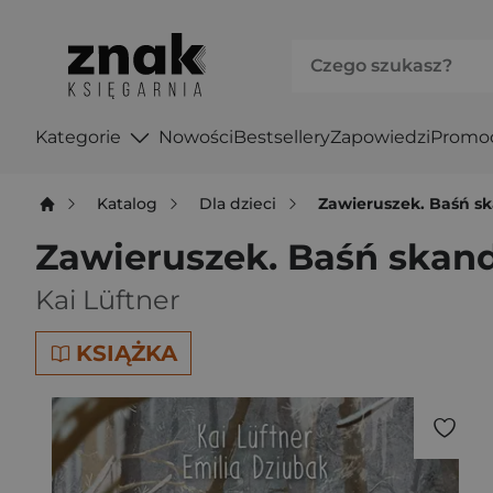
Kategorie
Nowości
Bestsellery
Zapowiedzi
Promo
Katalog
Dla dzieci
Zawieruszek. Baśń 
Zawieruszek. Baśń ska
Kai Lüftner
KSIĄŻKA