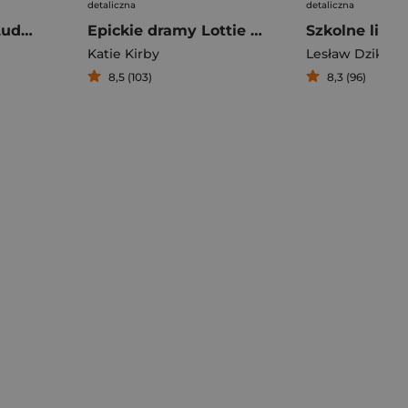
detaliczna
detaliczna
Zimowa Księga Ludmiły
Epickie dramy Lottie Brooks
Katie Kirby
Lesław Dzik
8,5 (103)
8,3 (96)