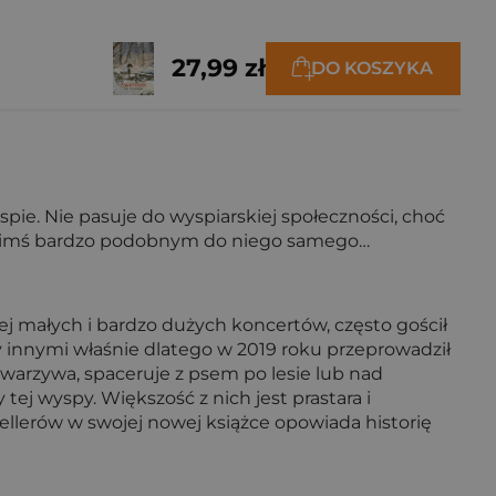
27,99 zł
DO KOSZYKA
e. Nie pasuje do wyspiarskiej społeczności, choć
 o kimś bardzo podobnym do niego samego…
cej małych i bardzo dużych koncertów, często gościł
zy innymi właśnie dlatego w 2019 roku przeprowadził
 warzywa, spaceruje z psem po lesie lub nad
tej wyspy. Większość z nich jest prastara i
sellerów w swojej nowej książce opowiada historię