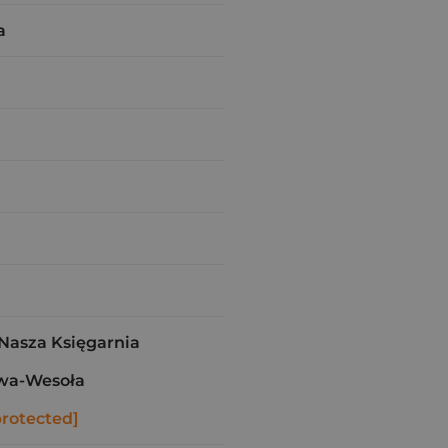
a
asza Księgarnia
wa-Wesoła
protected]