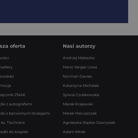
sza oferta
Nasi autorzy
ości
Andrzej Maleszka
sellery
Mario Vargas Llosa
owiedzi
Norman Davies
mocje
Katarzyna Michalak
sięcznik ZNAK
Sylwia Czubkowska
ążki z autografami
Marek Krajewski
ążki z barwionymi brzegami
Marek Maruszczak
 ks. Tischnera
Agnieszka Stążka-Gawrysiak
ładki do książek
Adam Mirek