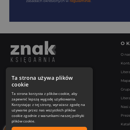
zasadach określonych w
regulaminie
.
O K
O na
Kont
Liter
Napisz do nas
Ta strona używa plików
Mapa
Poniedziałek - Piątek
cookie
8:00 - 18:00
Grup
[email protected]
Ta strona korzysta z plików cookie, aby
Liter
zapewnić lepszą wygodę użytkowania.
Bądź z nami na bieżąco
Korzystając z tej strony, wyrażasz zgodę na
Nasi 
używanie przez nas wszystkich plików
cookie zgodnie z warunkami naszej polityki
Prez
plików cookie.
Kata