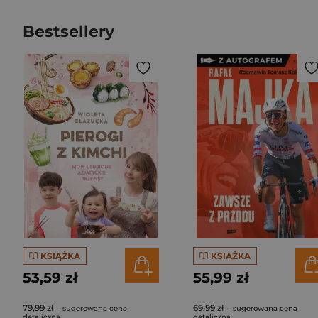
Bestsellery
KSIĄŻKA
KSIĄŻKA
53,59 zł
55,99 zł
79,99 zł
69,99 zł
- sugerowana cena
- sugerowana cena
detaliczna
detaliczna