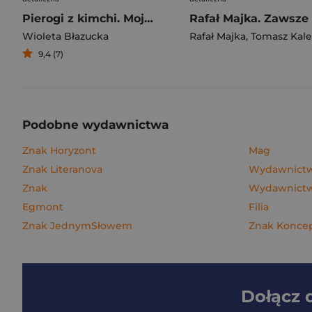
Pierogi z kimchi. Moje ulubione azjatyckie przepisy
Wioleta Błazucka
Rafał Majka
,
Tomasz Kalemba
9,4 (7)
Podobne wydawnictwa
Znak Horyzont
Mag
Znak Literanova
Wydawnictw
Znak
Wydawnictwo
Egmont
Filia
Znak JednymSłowem
Znak Konce
Dołącz