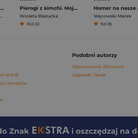
Rafał Majka. Zawsze z przodu. Rozmawia Tomasz Kalemba - książka z autografem
Pierogi z kimchi. Moje ulubione azjatyckie przepisy - książka z autografem
Homer na nasze 
Wioleta Błazucka
Węcowski Marek
10,0 (2)
9,0 (9)
Podobni autorzy
Opracowanie Zbiorowe
o W.A.B.
Gajewski Jacek
 Literackie
pt
 do
Znak
i oszczędzaj na 