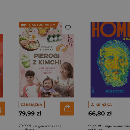
KSIĄŻKA
KSIĄŻKA
79,99 zł
66,80 zł
79,99 zł
99,99 zł
- sugerowana cena
- sugerowana cen
detaliczna
detaliczna