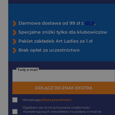
Darmowa dostawa od 99 zł z
Specjalne zniżki tylko dla klubowiczów
Pakiet zakładek Art Ladies za 1 zł
Brak opłat za uczestnictwo
Twój e-mail
DOŁĄCZ DO ZNAK EKSTRA
*
Akceptuję
politykę prywatności
*
Zgadzam się na otrzymywanie wiadomości
marketingowych (newsletter) na podany
e-mail
na