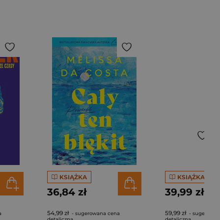
KSIĄŻKA
KSIĄŻKA
36,84 zł
39,99 zł
54,99 zł
59,99 zł
a
- sugerowana cena
- sugerowan
detaliczna
detaliczna