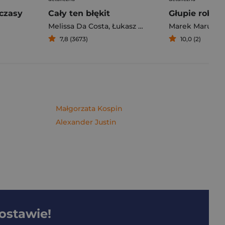
czasy
Cały ten błękit
Melissa Da Costa
,
Łukasz Müller
Marek Maruszc
7,8 (3673)
10,0 (2)
Małgorzata Kospin
Alexander Justin
dostawie!