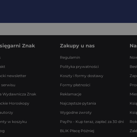
sięgarni Znak
Zakupy u nas
Na
s
Regulamin
Now
akt
Polityka prywatności
Best
acki newsletter
Koszty i formy dostawy
Zap
 serwisu
Formy płatności
Pro
a Wydawnicza Znak
Reklamacje
Mie
ackie Horoskopy
Najczęstsze pytania
Ksi
autorzy
Wygodne zwroty
Ksi
enty w koszyku
PayPo - Kup teraz, zapłać za 30 dni
Rok
log
BLIK Płacę Później
Zak