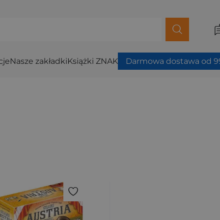
cje
Nasze zakładki
Książki ZNAK
Darmowa dostawa od 99