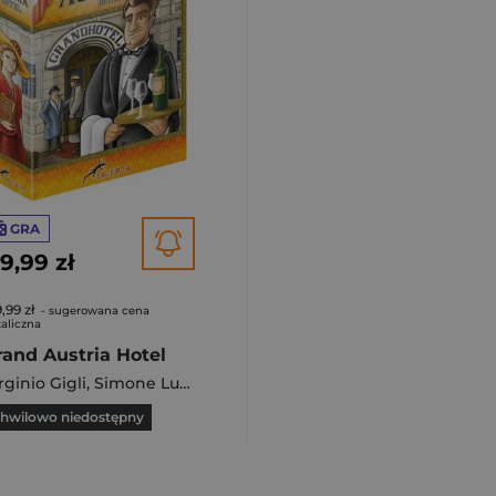
GRA
19,99 zł
,99 zł
- sugerowana cena
aliczna
rand Austria Hotel
rginio Gigli
,
Simone Luciani
hwilowo niedostępny