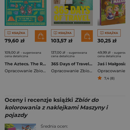
KSIĄŻKA
KSIĄŻKA
KSIĄŻKA
79,60 zł
103,57 zł
30,25 zł
109,00 zł
137,00 zł
49,99 zł
- sugerowana
- sugerowana
- sugerowa
cena detaliczna
cena detaliczna
cena detaliczna
The Aztecs. The Rise and Fall of a Mighty Empire
365 Days of Travel. Lonely Planet
Jaś i Małgosia
Opracowanie Zbiorowe
Opracowanie Zbiorowe
7,4 (8)
Oceny i recenzje książki
Zbiór do
kolorowania z naklejkami Maszyny i
pojazdy
Średnia ocen: