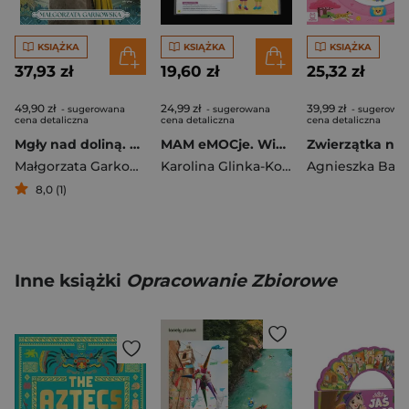
KSIĄŻKA
KSIĄŻKA
KSIĄŻKA
37,93 zł
19,60 zł
25,32 zł
49,90 zł
24,99 zł
39,99 zł
- sugerowana
- sugerowana
- sugerowa
cena detaliczna
cena detaliczna
cena detaliczna
Mgły nad doliną. Saga bieszczadzka. Tom 4
MAM eMOCje. Wielkie sprawy małych ludzi. Opowiadania terapeutyczne. Część 2
Małgorzata Garkowska
Karolina Glinka-Komorowska
Agnieszka Bato
8,0 (1)
Inne książki
Opracowanie Zbiorowe