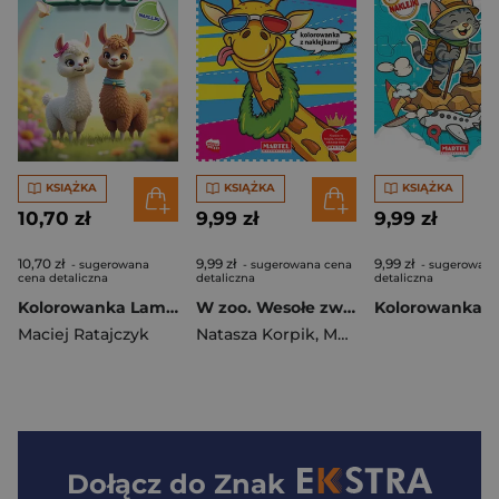
KSIĄŻKA
KSIĄŻKA
KSIĄŻKA
10,70 zł
9,99 zł
9,99 zł
10,70 zł
9,99 zł
9,99 zł
- sugerowana
- sugerowana cena
- sugerowana
cena detaliczna
detaliczna
detaliczna
Kolorowanka Lamy z naklejkami
W zoo. Wesołe zwierzaki + naklejki
Maciej Ratajczyk
Natasza Korpik
,
Maciej Ratajczyk
Dołącz do
Znak