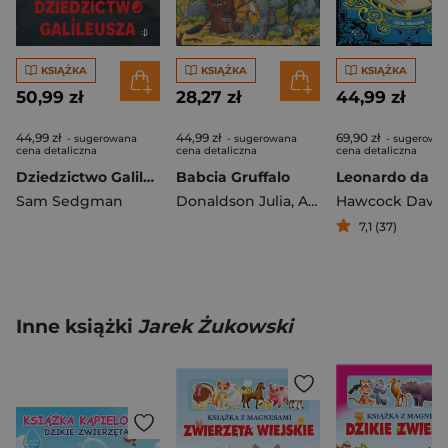
KSIĄŻKA
KSIĄŻKA
KSIĄŻKA
50,99 zł
28,27 zł
44,99 zł
44,99 zł
44,99 zł
69,90 zł
- sugerowana
- sugerowana
- sugerowa
cena detaliczna
cena detaliczna
cena detaliczna
Dziedzictwo Galileusza. Śledztwa Isaaca Turnera, Tom 3
Babcia Gruffalo
Leonardo da Vi
Sam Sedgman
Donaldson Julia
,
Axel Scheffler
Hawcock David
7,1 (37)
Inne książki
Jarek Żukowski