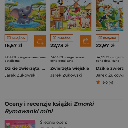
KSIĄŻKA
KSIĄŻKA
KSIĄŻKA
16,57 zł
22,73 zł
22,97 zł
19,99 zł
34,99 zł
34,99 zł
- sugerowana cena
- sugerowana
- sugerowa
detaliczna
cena detaliczna
cena detaliczna
Dzikie zwierzęta. Książka kąpielowa
Zwierzęta wiejskie
Dzikie zwierzę
Jarek Żukowski
Jarek Żukowski
Jarek Żukowski
9,0 (4)
Oceny i recenzje książki
Zmorki
Rymowanki mini
Średnia ocen: