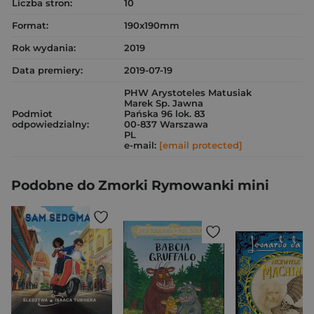
Liczba stron:
10
Format:
190x190mm
Rok wydania:
2019
Data premiery:
2019-07-19
PHW Arystoteles Matusiak
Marek Sp. Jawna
Podmiot
Pańska 96 lok. 83
odpowiedzialny:
00-837 Warszawa
PL
e-mail:
[email protected]
Podobne do Zmorki Rymowanki mini