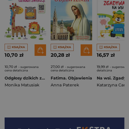
KSIĄŻKA
KSIĄŻKA
KSIĄŻKA
10,70 zł
20,28 zł
16,57 zł
10,70 zł
27,00 zł
19,99 zł
- sugerowana
- sugerowana
- sugerowan
cena detaliczna
cena detaliczna
detaliczna
Odgłosy dzikich zwierząt
Fatima. Objawienia
Monika Matusiak
Anna Paterek