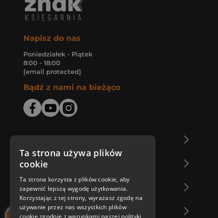
Napisz do nas
Poniedziałek - Piątek
8:00 - 18:00
[email protected]
Bądź z nami na bieżąco
O Księgarni Znak
Ta strona używa plików
cookie
Zakupy u nas
Ta strona korzysta z plików cookie, aby
Nasza oferta
zapewnić lepszą wygodę użytkowania.
Korzystając z tej strony, wyrażasz zgodę na
używanie przez nas wszystkich plików
Nasi autorzy
cookie zgodnie z warunkami naszej polityki