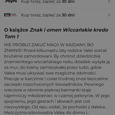
Kup teraz, zapłać za
30 dni
Kup teraz, zapłać za
30 dni
O książce
Znak i omen Wiccańskie kredo
Tom 1
NIE PRÓBUJ ZAKUĆ MAGII W KAJDANY, BO
ZNIKNIE! Przed kilkunastu laty rodzice Valei zostali
brutalnie zamordowani. By chronić dziedziczkę
znamienitego wiccańskiego rodu, dziadek wysyła ją
za mur, do krainy zamieszkałej przez ludzi, gdzie
Valea musi ukrywać swe magiczne zdolności.
Pracuje w karczmie i coraz trudniej znosi bezczelne
zaczepki rozochoconych biesiadników. Pewnego
wieczora w obronie pięknej barmanki staje
tajemniczy młodzieniec w czarnej pelerynie. W jego
spojrzeniu, jego gestach i słowach jest coś
niezwykłego. Od razu widać, że pochodzi z daleka…
Mężczyzna odprowadza Valeę do domu i…