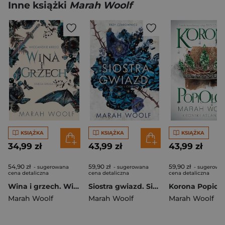
Inne książki
Marah Woolf
KSIĄŻKA
KSIĄŻKA
KSIĄŻKA
34,99 zł
43,99 zł
43,99 zł
54,90 zł
59,90 zł
59,90 zł
- sugerowana
- sugerowana
- sugerowa
cena detaliczna
cena detaliczna
cena detaliczna
Wina i grzech. Wiccańskie Kredo. Tom 2
Siostra gwiazd. Siostry z Salem wyd. 3
Marah Woolf
Marah Woolf
Marah Woolf