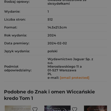
Rodzaj oprawy:
skrzydełkami
Wydanie:
1
Liczba stron:
512
Format:
14.5x21.5cm
Rok wydania:
2024
Data premiery:
2024-02-02
Język wydania:
polski
Wydawnictwo Jaguar Sp. z
o.o.
Podmiot
Mierosławskiego 11 a
odpowiedzialny:
01-527 Warszawa
PL
e-mail:
[email protected]
Podobne do Znak i omen Wiccańskie
kredo Tom 1