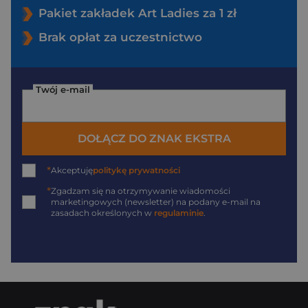
Pakiet zakładek Art Ladies za 1 zł
Brak opłat za uczestnictwo
Twój e-mail
DOŁĄCZ DO ZNAK EKSTRA
*
Akceptuję
politykę prywatności
*
Zgadzam się na otrzymywanie wiadomości
marketingowych (newsletter) na podany
e-mail
na
zasadach określonych w
regulaminie
.