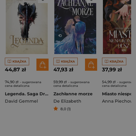
KSIĄŻKA
KSIĄŻKA
KSIĄŻKA
44,87 zł
47,93 zł
37,99 zł
74,90 zł
59,99 zł
54,99 zł
- sugerowana
- sugerowana
- sugerowa
cena detaliczna
cena detaliczna
cena detaliczna
Legenda. Saga Drenajów. Tom 1
Zachłanne morze
David Gemmel
De Elizabeth
Anna Piechowi
8,0 (1)