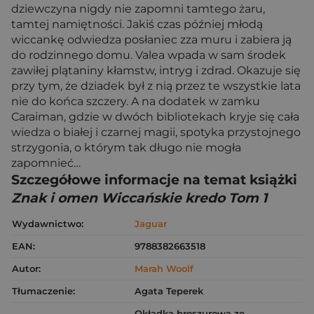
dziewczyna nigdy nie zapomni tamtego żaru,
tamtej namiętności. Jakiś czas później młodą
wiccankę odwiedza posłaniec zza muru i zabiera ją
do rodzinnego domu. Valea wpada w sam środek
zawiłej plątaniny kłamstw, intryg i zdrad. Okazuje się
przy tym, że dziadek był z nią przez te wszystkie lata
nie do końca szczery. A na dodatek w zamku
Caraiman, gdzie w dwóch bibliotekach kryje się cała
wiedza o białej i czarnej magii, spotyka przystojnego
strzygonia, o którym tak długo nie mogła
zapomnieć…
Szczegółowe informacje na temat książki
Znak i omen Wiccańskie kredo Tom 1
Wydawnictwo:
Jaguar
EAN:
9788382663518
Autor:
Marah Woolf
Tłumaczenie:
Agata Teperek
Okładka broszurowa ze