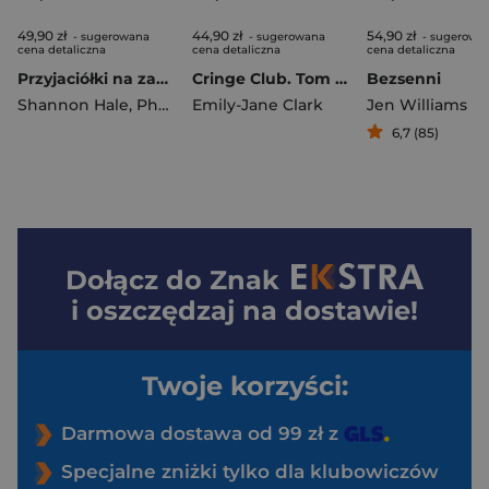
49,90 zł
44,90 zł
54,90 zł
- sugerowana
- sugerowana
- sugerowa
cena detaliczna
cena detaliczna
cena detaliczna
Przyjaciółki na zawsze
Cringe Club. Tom 2. Bitwa besties
Bezsenni
Shannon Hale
,
Pham LeUyen
Emily-Jane Clark
Jen Williams
6,7 (85)
Dołącz do
Znak
i oszczędzaj na dostawie!
Twoje korzyści:
Darmowa dostawa od 99 zł z
Specjalne zniżki tylko dla klubowiczów