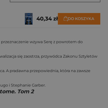
40,34 zł
DO KOSZYKA
nak przeznaczenie wzywa Serę z powrotem do
walizacja się zaostrza, przywódca Zakonu Sztyletów
erca. A pradawna przepowiednia, która na zawsze
dugo i Stephanie Garber.
ntome. Tom 2