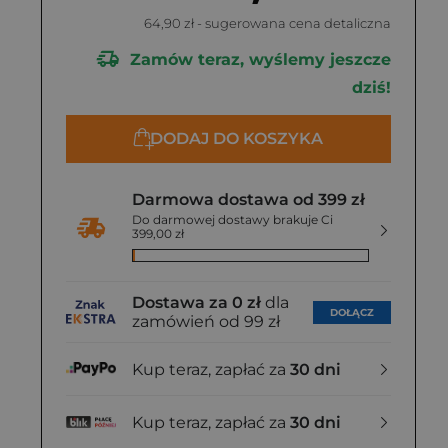
64,90 zł
- sugerowana cena detaliczna
Zamów teraz, wyślemy jeszcze
dziś!
DODAJ DO KOSZYKA
Darmowa dostawa od 399 zł
Do darmowej dostawy brakuje Ci
399,00 zł
Dostawa za 0 zł
dla
DOŁĄCZ
zamówień od 99 zł
Kup teraz, zapłać za
30 dni
Kup teraz, zapłać za
30 dni