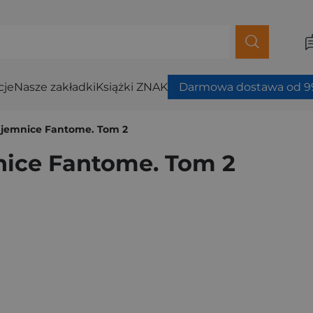
cje
Nasze zakładki
Książki ZNAK
Darmowa dostawa od 99
Tajemnice Fantome. Tom 2
nice Fantome. Tom 2