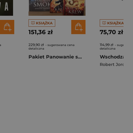
KSIĄŻKA
KSIĄŻKA
151,36 zł
75,70 zł
229,90 zł
114,99 zł
a
- sugerowana cena
- sugerowa
detaliczna
detaliczna
Pakiet Panowanie smoka / Ogień i krew. Tom 1-2
Robert Jordan