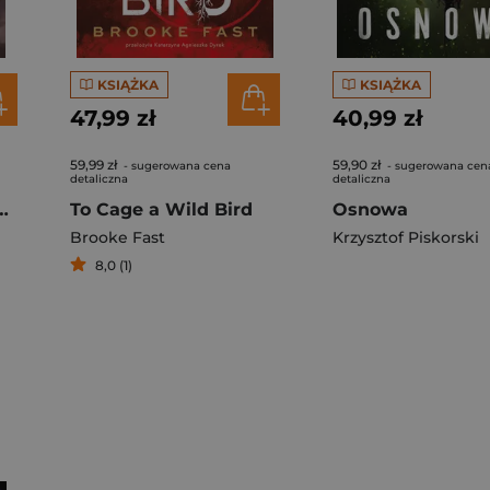
KSIĄŻKA
KSIĄŻKA
47,99 zł
40,99 zł
59,99 zł
59,90 zł
- sugerowana cena
- sugerowana cen
detaliczna
detaliczna
 uczcie [Nowa okładka nieserialowa]
To Cage a Wild Bird
Osnowa
Brooke Fast
Krzysztof Piskorski
8,0 (1)