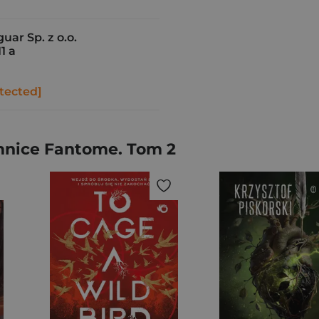
ar Sp. z o.o.
1 a
tected]
mnice Fantome. Tom 2