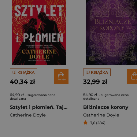
KSIĄŻKA
KSIĄŻKA
40,34 zł
32,99 zł
64,90 zł
54,90 zł
- sugerowana cena
- sugerowana cena
detaliczna
detaliczna
Sztylet i płomień. Tajemnice Fantome. Tom 1
Bliźniacze korony
Catherine Doyle
Catherine Doyle
7,6 (284)