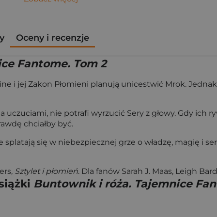
y
Oceny i recenzje
ice Fantome. Tom 2
hine i jej Zakon Płomieni planują unicestwić Mrok. Jed
zuciami, nie potrafi wyrzucić Sery z głowy. Gdy ich ry
prawdę chciałby być.
splatają się w niebezpiecznej grze o władzę, magię i s
ers,
Sztylet i płomień
. Dla fanów Sarah J. Maas, Leigh Bar
siążki
Buntownik i róża. Tajemnice Fa