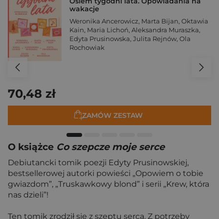
Osiem tygodni lata. Opowiadania na
wakacje
Weronika Ancerowicz
,
Marta Bijan
,
Oktawia
Kain
,
Maria Lichoń
,
Aleksandra Muraszka
,
Edyta Prusinowska
,
Julita Rejnów
,
Ola
Rochowiak
70,48 zł
ZAMÓW ZESTAW
O książce
Co szepcze moje serce
Debiutancki tomik poezji Edyty Prusinowskiej,
bestsellerowej autorki powieści „Opowiem o tobie
gwiazdom”, „Truskawkowy blond” i serii „Krew, która
nas dzieli”!
Ten tomik zrodził się z szeptu serca. Z potrzeby