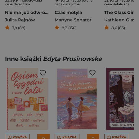
59,99 zł
44,90 zł
52,90 zł
- sugerowana
- sugerowana
- sugerowa
cena detaliczna
cena detaliczna
cena detaliczna
Nie ma już odwrotu
Czas motyla
The Glass Girl
Julita Rejnów
Martyna Senator
Kathleen Glas
7,9 (88)
8,3 (130)
8,6 (85)
Inne książki
Edyta Prusinowska
KSIĄŻKA
KSIĄŻKA
KSIĄŻKA