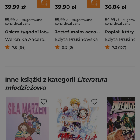
39,99 zł
39,90 zł
36,84 zł
59,99 zł
59,99 zł
54,99 zł
- sugerowana
- sugerowana
- sugerowa
cena detaliczna
cena detaliczna
cena detaliczna
Osiem tygodni lata. Opowiadania na wakacje
Jesteś moim oceanem
Weronika Ancerowicz
,
Edyta Prusinowska
Marta Bijan
,
Oktawia Kain
Edyta Prusino
,
Maria Lic
7,8 (64)
9,3 (3)
7,3 (157)
Inne książki z kategorii
Literatura
młodzieżowa