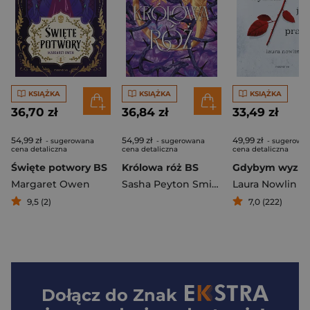
KSIĄŻKA
KSIĄŻKA
KSIĄŻKA
36,70 zł
36,84 zł
33,49 zł
54,99 zł
54,99 zł
49,99 zł
- sugerowana
- sugerowana
- sugerowa
cena detaliczna
cena detaliczna
cena detaliczna
Święte potwory BS
Królowa róż BS
Margaret Owen
Sasha Peyton Smith
Laura Nowlin
9,5 (2)
7,0 (222)
Dołącz do
Znak