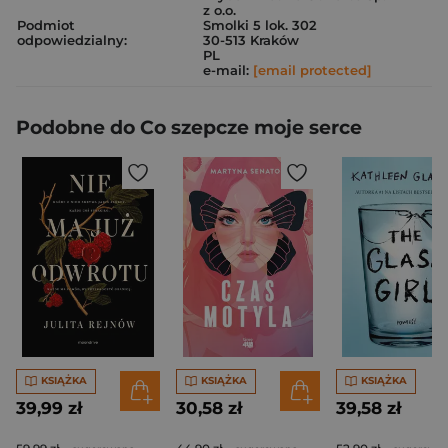
z o.o.
Podmiot
Smolki 5 lok. 302
odpowiedzialny:
30-513 Kraków
PL
e-mail:
[email protected]
Podobne do Co szepcze moje serce
KSIĄŻKA
KSIĄŻKA
KSIĄŻKA
39,99 zł
30,58 zł
39,58 zł