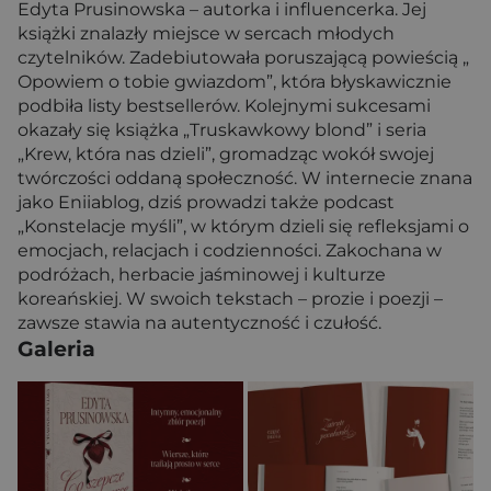
Edyta Prusinowska – autorka i influencerka. Jej
książki znalazły miejsce w sercach młodych
czytelników. Zadebiutowała poruszającą powieścią „
Opowiem o tobie gwiazdom”, która błyskawicznie
podbiła listy bestsellerów. Kolejnymi sukcesami
okazały się książka „Truskawkowy blond” i seria
„Krew, która nas dzieli”, gromadząc wokół swojej
twórczości oddaną społeczność. W internecie znana
jako Eniiablog, dziś prowadzi także podcast
„Konstelacje myśli”, w którym dzieli się refleksjami o
emocjach, relacjach i codzienności. Zakochana w
podróżach, herbacie jaśminowej i kulturze
koreańskiej. W swoich tekstach – prozie i poezji –
zawsze stawia na autentyczność i czułość.
Galeria