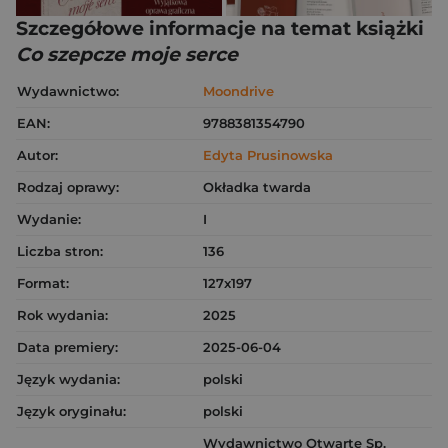
Szczegółowe informacje na temat książki
Co szepcze moje serce
Wydawnictwo:
Moondrive
EAN:
9788381354790
Autor:
Edyta Prusinowska
Rodzaj oprawy:
Okładka twarda
Wydanie:
I
Liczba stron:
136
Format:
127x197
Rok wydania:
2025
Data premiery:
2025-06-04
Język wydania:
polski
Język oryginału:
polski
Wydawnictwo Otwarte Sp.