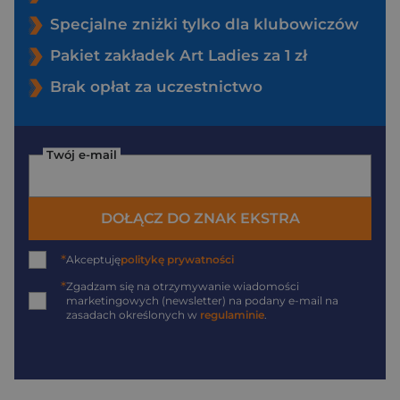
Specjalne zniżki tylko dla klubowiczów
Pakiet zakładek Art Ladies za 1 zł
Brak opłat za uczestnictwo
Twój e-mail
DOŁĄCZ DO ZNAK EKSTRA
*
Akceptuję
politykę prywatności
*
Zgadzam się na otrzymywanie wiadomości
marketingowych (newsletter) na podany
e-mail
na
zasadach określonych w
regulaminie
.