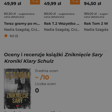
49,99 zł
49,99 zł
94,50 zł
80,50 zł
89,00 zł
189,00 zł
- sugerowana
- sugerowana
- sugerow
cena detaliczna
cena detaliczna
cena detaliczna
Teraz gramy po mojemu. Rak. Tom 3
Rak T.2 Wszystko do umorzenia w.2 BR
Nadia Szagdaj
,
Grzegorz Filarowski
Nadia Szagdaj
,
Grzegorz Filarowski
Nadia Szagdaj
,
Grz
9,0 (1)
Oceny i recenzje książki
Zniknięcie Sary
Kroniki Klary Schulz
Średnia ocen:
~
/10
Liczba ocen:
0