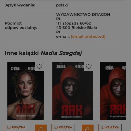
Język wydania:
polski
WYDAWNICTWO DRAGON
PL
Podmiot
11 listopada 60/62
odpowiedzialny:
43-300 Bielsko-Biała
PL
e-mail:
[email protected]
Inne książki
Nadia Szagdaj
KSIĄŻKA
KSIĄŻKA
KSIĄŻKA