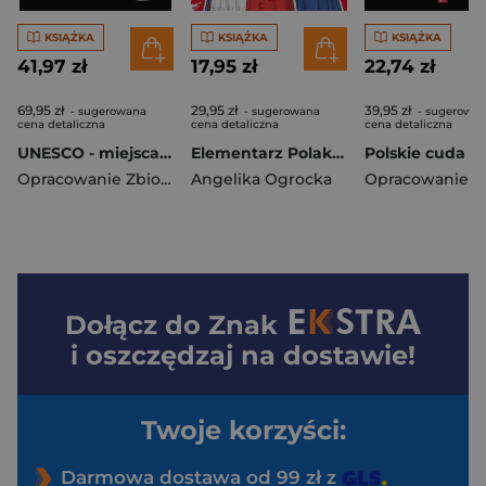
KSIĄŻKA
KSIĄŻKA
KSIĄŻKA
41,97 zł
17,95 zł
22,74 zł
69,95 zł
29,95 zł
39,95 zł
- sugerowana
- sugerowana
- sugerowa
cena detaliczna
cena detaliczna
cena detaliczna
UNESCO - miejsca które musisz..
Elementarz Polaka. Poznaj Polskę
Opracowanie Zbiorowe
Angelika Ogrocka
Dołącz do
Znak
i oszczędzaj na dostawie!
Twoje korzyści:
Darmowa dostawa od 99 zł z