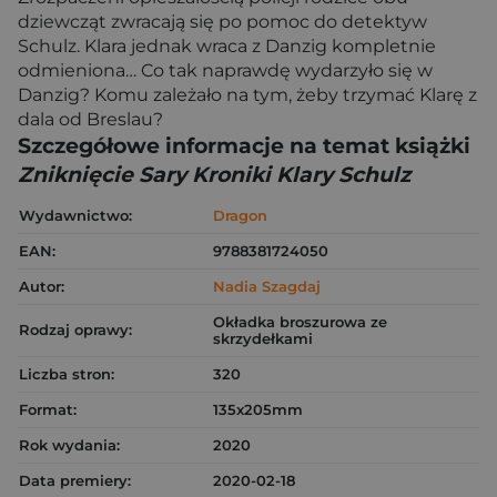
dziewcząt zwracają się po pomoc do detektyw
Schulz. Klara jednak wraca z Danzig kompletnie
odmieniona… Co tak naprawdę wydarzyło się w
Danzig? Komu zależało na tym, żeby trzymać Klarę z
dala od Breslau?
Szczegółowe informacje na temat książki
Zniknięcie Sary Kroniki Klary Schulz
Wydawnictwo:
Dragon
EAN:
9788381724050
Autor:
Nadia Szagdaj
Okładka broszurowa ze
Rodzaj oprawy:
skrzydełkami
Liczba stron:
320
Format:
135x205mm
Rok wydania:
2020
Data premiery:
2020-02-18