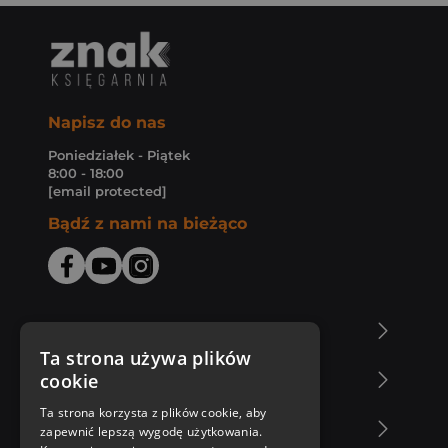
Napisz do nas
Poniedziałek - Piątek
8:00 - 18:00
[email protected]
Bądź z nami na bieżąco
O Księgarni Znak
Ta strona używa plików
cookie
Zakupy u nas
Ta strona korzysta z plików cookie, aby
Nasza oferta
zapewnić lepszą wygodę użytkowania.