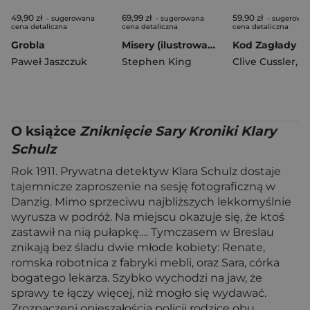
49,90 zł
69,99 zł
59,90 zł
- sugerowana
- sugerowana
- sugerowa
cena detaliczna
cena detaliczna
cena detaliczna
Grobla
Misery (ilustrowane brzegi) wyd. 2026
Kod Zagłady
Paweł Jaszczuk
Stephen King
Clive Cussler
,
Grah
O książce
Zniknięcie Sary Kroniki Klary
Schulz
Rok 1911. Prywatna detektyw Klara Schulz dostaje
tajemnicze zaproszenie na sesję fotograficzną w
Danzig. Mimo sprzeciwu najbliższych lekkomyślnie
wyrusza w podróż. Na miejscu okazuje się, że ktoś
zastawił na nią pułapkę…. Tymczasem w Breslau
znikają bez śladu dwie młode kobiety: Renate,
romska robotnica z fabryki mebli, oraz Sara, córka
bogatego lekarza. Szybko wychodzi na jaw, że
sprawy te łączy więcej, niż mogło się wydawać.
Zrozpaczeni opieszałością policji rodzice obu