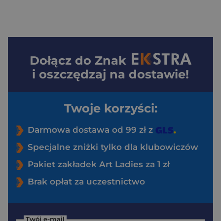
Dołącz do
Znak
i oszczędzaj na dostawie!
Twoje korzyści:
Darmowa dostawa od 99 zł z
Specjalne zniżki tylko dla klubowiczów
Pakiet zakładek Art Ladies za 1 zł
Brak opłat za uczestnictwo
Twój e-mail