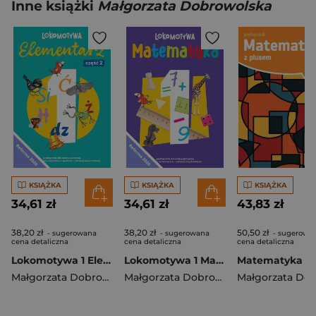
Inne książki
Małgorzata Dobrowolska
KSIĄŻKA
KSIĄŻKA
KSIĄŻKA
34,61 zł
34,61 zł
43,83 zł
38,20 zł
38,20 zł
50,50 zł
- sugerowana
- sugerowana
- sugerowa
cena detaliczna
cena detaliczna
cena detaliczna
Lokomotywa 1 Elementarz cz 2 Podręcznik dla klasy pierwszej EDYCJA 2026
Lokomotywa 1 Matematyka podręcznik dla klasy pierwszej EDYCJA 2026
Małgorzata Dobrowolska
,
Barbara Szczawińska
Małgorzata Dobrowolska
,
,
Królikowska
Agnieszka S