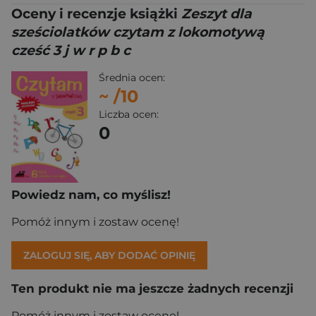
Oceny i recenzje książki
Zeszyt dla
sześciolatków czytam z lokomotywą
cześć 3 j w r p b c
Średnia ocen:
~
/10
Liczba ocen:
0
Powiedz nam, co myślisz!
Pomóż innym i zostaw ocenę!
ZALOGUJ SIĘ, ABY DODAĆ OPINIĘ
Ten produkt nie ma jeszcze żadnych recenzji
Pomóż innym i zostaw ocenę!