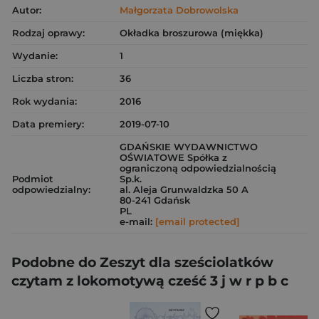
Autor:
Małgorzata Dobrowolska
Rodzaj oprawy:
Okładka broszurowa (miękka)
Wydanie:
1
Liczba stron:
36
Rok wydania:
2016
Data premiery:
2019-07-10
GDAŃSKIE WYDAWNICTWO
OŚWIATOWE Spółka z
ograniczoną odpowiedzialnością
Podmiot
Sp.k.
odpowiedzialny:
al. Aleja Grunwaldzka 50 A
80-241 Gdańsk
PL
e-mail:
[email protected]
Podobne do Zeszyt dla sześciolatków
czytam z lokomotywą cześć 3 j w r p b c