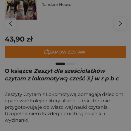
Random House
43,90 zł
ZAMÓW ZESTAW
O książce
Zeszyt dla sześciolatków
czytam z lokomotywą cześć 3 j w r p b c
Zeszyty Czytam z Lokomotywą pomagają dzieciom
opanować kolejne litery alfabetu i skutecznie
przygotowują je do właściwej nauki czytania.
Uzupełnieniem każdego z nich są naklejki i
wycinanki.