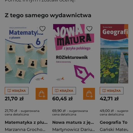
Z tego samego wydawnictwa
KSIĄŻKA
KSIĄŻKA
KSIĄŻKA
21,70 zł
60,45 zł
42,71 zł
21,70 zł
69,90 zł
49,00 zł
- sugerowana
- sugerowana
- sugerowa
cena detaliczna
cena detaliczna
cena detaliczna
Matematyka z plusem lekcje powtórzeniowe dla klasy 6 szkoła podstawowa wersja 2
Nowa matura z języka polskiego ROZlekturownik Zakres rozszerzony
Marzanna Grochowalska
Martynowicz Dariusz
Gański Mateusz