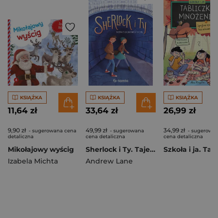
KSIĄŻKA
KSIĄŻKA
KSIĄŻKA
11,64 zł
33,64 zł
26,99 zł
9,90 zł
49,99 zł
34,99 zł
- sugerowana cena
- sugerowana
- sugerowa
detaliczna
cena detaliczna
cena detaliczna
Mikołajowy wyścig
Sherlock i Ty. Tajemnica zaginionego domu
Izabela Michta
Andrew Lane