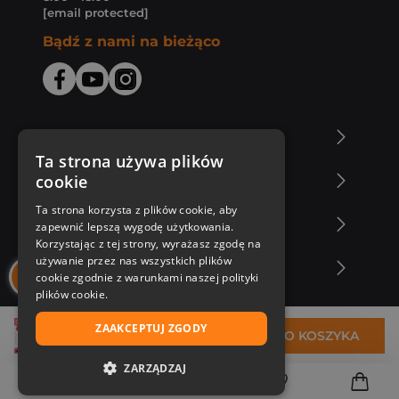
[email protected]
Bądź z nami na bieżąco
O Księgarni Znak
Ta strona używa plików
cookie
Zakupy u nas
Ta strona korzysta z plików cookie, aby
Nasza oferta
zapewnić lepszą wygodę użytkowania.
Korzystając z tej strony, wyrażasz zgodę na
używanie przez nas wszystkich plików
Nasi autorzy
cookie zgodnie z warunkami naszej polityki
plików cookie.
ZAAKCEPTUJ ZGODY
13,90 zł
DO KOSZYKA
ZARZĄDZAJ