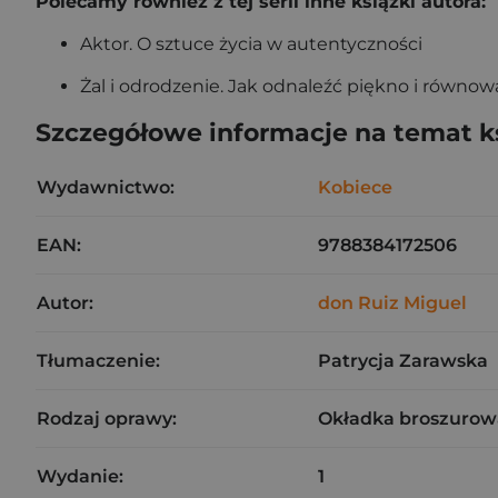
Polecamy również z tej serii inne książki autora:
Aktor. O sztuce życia w autentyczności
Żal i odrodzenie. Jak odnaleźć piękno i równow
Szczegółowe informacje na temat k
Wydawnictwo:
Kobiece
EAN:
9788384172506
Autor:
don Ruiz Miguel
Tłumaczenie:
Patrycja Zarawska
Rodzaj oprawy:
Okładka broszurow
Wydanie:
1