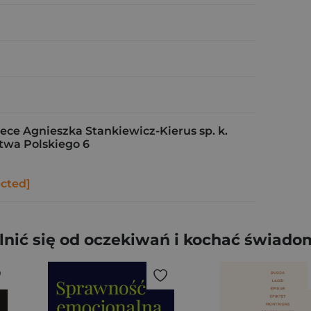
e Agnieszka Stankiewicz-Kierus sp. k.
stwa Polskiego 6
ected]
lnić się od oczekiwań i kochać świado