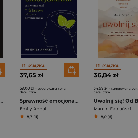
KSIĄŻKA
KSIĄŻKA
37,65 zł
36,84 zł
59,00 zł
54,99 zł
- sugerowana cena
- sugerowana cen
detaliczna
detaliczna
Jak nastawić się na działanie, przestać nadmiernie analizować i zmienić swoje życie
Sprawność emocjonalna. Jak wzmocnić 7 filarów zdrowia psychicznego
Emily Anhalt
Marcin Fabjański
8,7 (11)
8,0 (6)