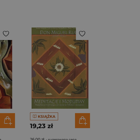
KSIĄŻKA
19,23 zł
26,00 zł
a
- sugerowana cena