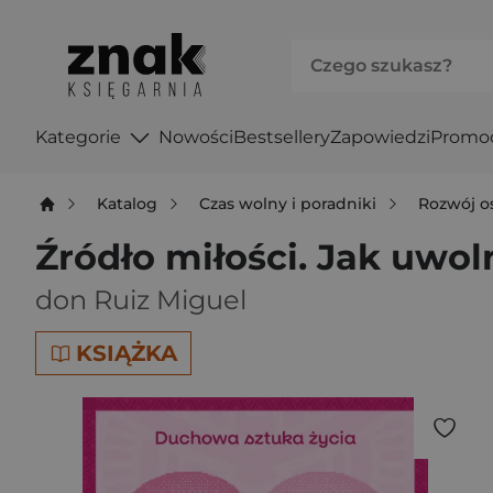
Kategorie
Nowości
Bestsellery
Zapowiedzi
Promo
Katalog
Czas wolny i poradniki
Rozwój o
Źródło miłości. Jak uwo
don Ruiz Miguel
KSIĄŻKA