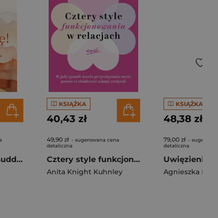
KSIĄŻKA
KSIĄŻKA
40,43 zł
48,38 zł
49,90 zł
79,00 zł
a
- sugerowana cena
- sugerowa
detaliczna
detaliczna
Uwolnij się! Od Buddy do Arendt – 8 terapeutycznych lekcji
Cztery style funkcjonowania w relacjach. W jaki sposób teoria przywiązania może pomóc ci zbudować udany związek
Anita Knight Kuhnley
Agnieszka Koz