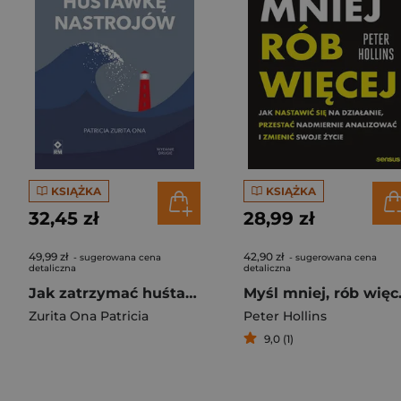
KSIĄŻKA
KSIĄŻKA
32,45 zł
28,99 zł
49,99 zł
42,90 zł
- sugerowana cena
- sugerowana cena
detaliczna
detaliczna
Jak zatrzymać huśtawkę nastrojów wyd. 2026
Myśl mniej, rób więcej. 
Zurita Ona Patricia
Peter Hollins
9,0 (1)