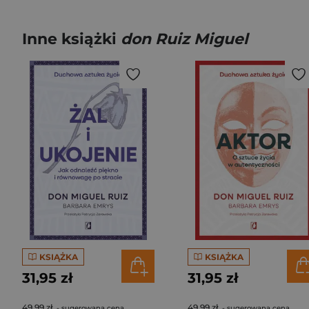
Inne książki
don Ruiz Miguel
KSIĄŻKA
KSIĄŻKA
31,95 zł
31,95 zł
49,99 zł
49,99 zł
- sugerowana cena
- sugerowana cena