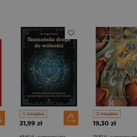
KSIĄŻKA
KSIĄŻKA
31,99 zł
19,30 zł
49,40 zł
29,90 zł
- sugerowana cena
- sugerowana cen