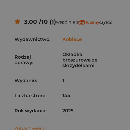
3.00 /10 (1)
wspólnie z
Wydawnictwo:
Kobiece
Okładka
Rodzaj
broszurowa ze
oprawy:
skrzydełkami
Wydanie:
1
Liczba stron:
144
Rok wydania:
2025
Zobacz więcej