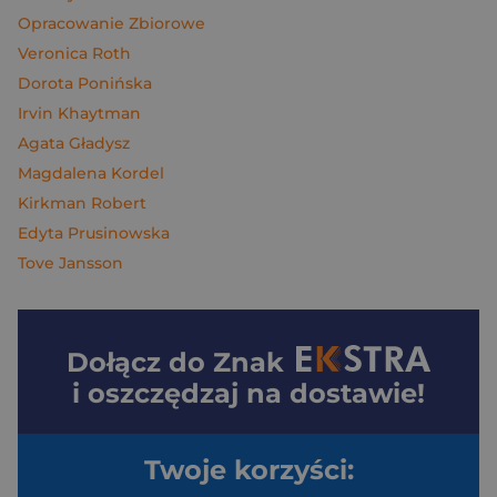
Opracowanie Zbiorowe
Veronica Roth
Dorota Ponińska
Irvin Khaytman
Agata Gładysz
Magdalena Kordel
Kirkman Robert
Edyta Prusinowska
Tove Jansson
Dołącz do
Znak
i oszczędzaj na dostawie!
Twoje korzyści: