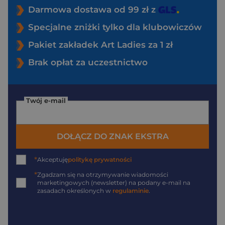
Darmowa dostawa od 99 zł z
Specjalne zniżki tylko dla klubowiczów
Pakiet zakładek Art Ladies za 1 zł
Brak opłat za uczestnictwo
Twój e-mail
DOŁĄCZ DO ZNAK EKSTRA
*
Akceptuję
politykę prywatności
*
Zgadzam się na otrzymywanie wiadomości
marketingowych (newsletter) na podany
e-mail
na
zasadach określonych w
regulaminie
.