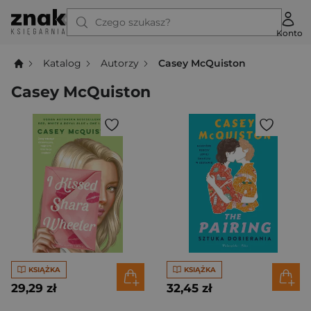
Czego szukasz?
Konto
Katalog
Autorzy
Casey McQuiston
Casey McQuiston
KSIĄŻKA
KSIĄŻKA
29,29 zł
32,45 zł