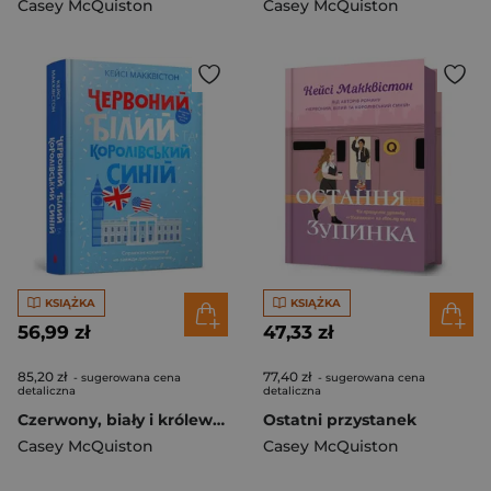
Casey McQuiston
Casey McQuiston
KSIĄŻKA
KSIĄŻKA
56,99 zł
47,33 zł
85,20 zł
77,40 zł
- sugerowana cena
- sugerowana cena
detaliczna
detaliczna
Czerwony, biały i królewski błękit w.UA
Ostatni przystanek
Casey McQuiston
Casey McQuiston