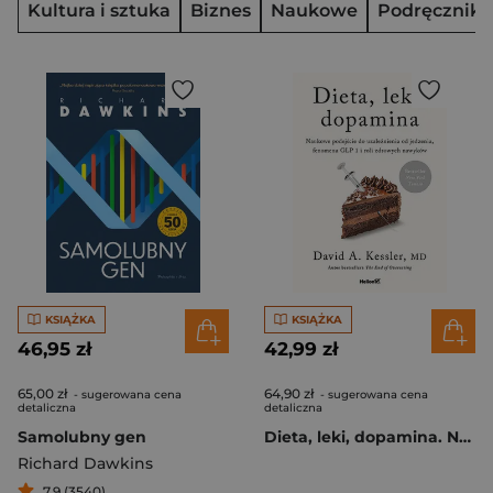
Kultura i sztuka
Biznes
Naukowe
Podręczniki,
KSIĄŻKA
KSIĄŻKA
46,95 zł
42,99 zł
65,00 zł
64,90 zł
- sugerowana cena
- sugerowana cena
detaliczna
detaliczna
Samolubny gen
Dieta, leki, dopamina. Naukowe podejście do uzależnienia od jedzenia, fenomenu GLP 1 i roli zdrowych nawyków
Richard Dawkins
7,9 (3540)