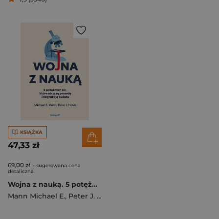
KSIĄŻKA
47,33 zł
69,00 zł
- sugerowana cena
detaliczna
Wojna z nauką. 5 potężnych sił, które niszczą prawdę i zagrażają światu
Mann Michael E.
,
Peter J. Hotez