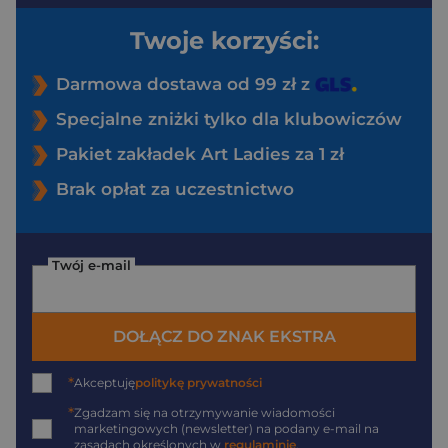
Twoje korzyści:
Darmowa dostawa od 99 zł z
Specjalne zniżki tylko dla klubowiczów
Pakiet zakładek Art Ladies za 1 zł
Brak opłat za uczestnictwo
Twój e-mail
DOŁĄCZ DO ZNAK EKSTRA
*
Akceptuję
politykę prywatności
*
Zgadzam się na otrzymywanie wiadomości
marketingowych (newsletter) na podany
e-mail
na
zasadach określonych w
regulaminie
.