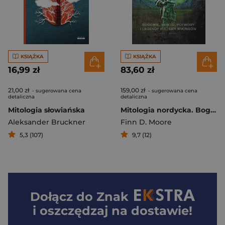
KSIĄŻKA
KSIĄŻKA
16,99 zł
83,60 zł
21,00 zł
159,00 zł
- sugerowana cena
- sugerowana cena
detaliczna
detaliczna
Mitologia słowiańska
Mitologia nordycka. Bogowie, herosi, potwory i legendy kultury wikingów
Aleksander Bruckner
Finn D. Moore
5,3 (107)
9,7 (12)
Dołącz do
Znak
i oszczędzaj na dostawie!