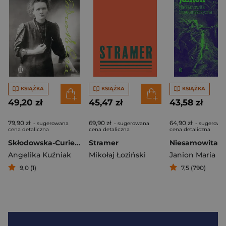
KSIĄŻKA
KSIĄŻKA
KSIĄŻKA
49,20 zł
45,47 zł
43,58 zł
79,90 zł
69,90 zł
64,90 zł
- sugerowana
- sugerowana
- sugerowa
cena detaliczna
cena detaliczna
cena detaliczna
Skłodowska-Curie. Rebeliantka
Stramer
Angelika Kuźniak
Mikołaj Łoziński
Janion Maria
9,0 (1)
7,5 (790)