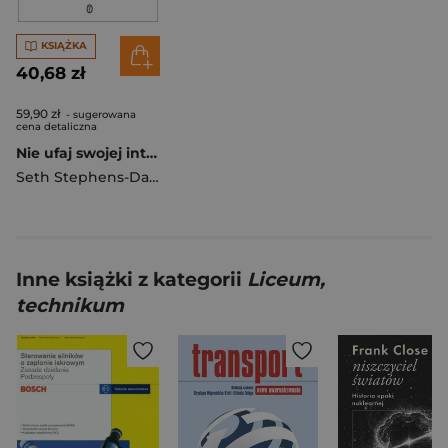
KSIĄŻKA
40,68 zł
59,90 zł
- sugerowana
cena detaliczna
Nie ufaj swojej intuicji Jak korzystać z danych, by osiągnąć sukces i cieszyć się życiem
Seth Stephens-Davidowitz
Inne książki z kategorii
Liceum,
technikum