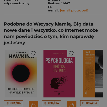
odpowiedzialny:
Kraków 31-147
PL
e-mail:
[email protected]
Podobne do Wszyscy kłamią. Big data,
nowe dane i wszystko, co Internet może
nam powiedzieć o tym, kim naprawdę
jesteśmy
KSIĄŻKA
KSIĄŻKA
KSIĄŻKA