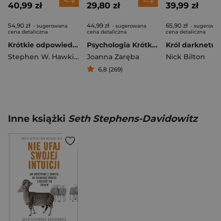
40,99 zł
29,80 zł
39,99 zł
54,90 zł
44,99 zł
65,90 zł
- sugerowana
- sugerowana
- sugerowa
cena detaliczna
cena detaliczna
cena detaliczna
Krótkie odpowiedzi na wielkie pytania
Psychologia Krótka historia
Stephen W. Hawking
Joanna Zaręba
Nick Bilton
6,8 (269)
Inne książki
Seth Stephens-Davidowitz