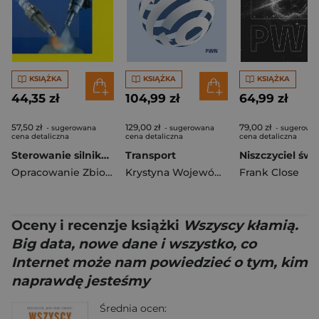
KSIĄŻKA
KSIĄŻKA
KSIĄŻKA
44,35 zł
104,99 zł
64,99 zł
57,50 zł
129,00 zł
79,00 zł
- sugerowana
- sugerowana
- sugerowa
cena detaliczna
cena detaliczna
cena detaliczna
Sterowanie silników o zapłonie iskrowym Zasada działania Podzespoły
Transport
Opracowanie Zbiorowe
Krystyna Wojewódzka-Król
Frank Close
,
Załoga El
Oceny i recenzje książki
Wszyscy kłamią.
Big data, nowe dane i wszystko, co
Internet może nam powiedzieć o tym, kim
naprawdę jesteśmy
Średnia ocen: