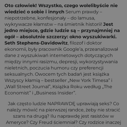
Oto człowiek! Wszystko, czego wolelibyście nie
wiedzieć o sobie i innych
Serum prawdy –
niepotrzebne, konfesjonały – do lamusa,
wykrywacze kłamstw – na śmietnik historii!
Jest
jedno miejsce, gdzie ludzie są – przynajmniej na
ogół – absolutnie szczerzy: okno wyszukiwarki.
Seth Stephens-Davidowitz
, filozof i doktor
ekonomii, były pracownik Google’a, przeanalizował
dane z wyszukiwań internetowych dotyczących
między innymi rasizmu, depresji, wykorzystywania
nieletnich, poczucia humoru czy preferencji
seksualnych. Owocem tych badań jest książka
Wszyscy kłamią – bestseller „New York Timesa” i
„Wall Street Journal”, Książka Roku według „The
Economist” i „Business Insider”.
Jak często ludzie NAPRAWDĘ uprawiają seks? Co
należy mówić na pierwszej randce, żeby nie stracić
szans na drugą? Ilu naprawdę jest rasistów w
Ameryce? Czy Freud ściemniał? Czy rodzice inaczej