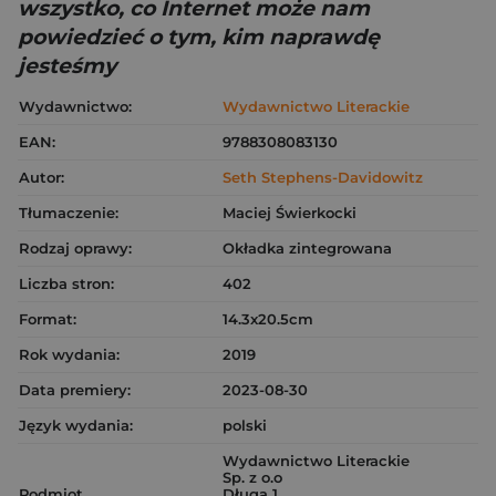
wszystko, co Internet może nam
powiedzieć o tym, kim naprawdę
jesteśmy
Wydawnictwo:
Wydawnictwo Literackie
EAN:
9788308083130
Autor:
Seth Stephens-Davidowitz
Tłumaczenie:
Maciej Świerkocki
Rodzaj oprawy:
Okładka zintegrowana
Liczba stron:
402
Format:
14.3x20.5cm
Rok wydania:
2019
Data premiery:
2023-08-30
Język wydania:
polski
Wydawnictwo Literackie
Sp. z o.o
Podmiot
Długa 1