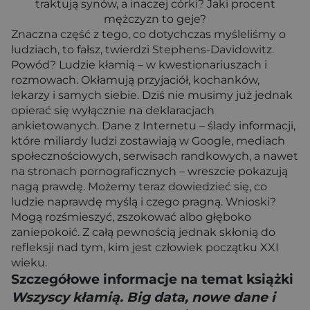
traktują synów, a inaczej córki? Jaki procent
mężczyzn to geje?
Znaczna część z tego, co dotychczas myśleliśmy o
ludziach, to fałsz, twierdzi Stephens-Davidowitz.
Powód? Ludzie kłamią – w kwestionariuszach i
rozmowach. Okłamują przyjaciół, kochanków,
lekarzy i samych siebie. Dziś nie musimy już jednak
opierać się wyłącznie na deklaracjach
ankietowanych. Dane z Internetu – ślady informacji,
które miliardy ludzi zostawiają w Google, mediach
społecznościowych, serwisach randkowych, a nawet
na stronach pornograficznych – wreszcie pokazują
nagą prawdę. Możemy teraz dowiedzieć się, co
ludzie naprawdę myślą i czego pragną. Wnioski?
Mogą rozśmieszyć, zszokować albo głęboko
zaniepokoić. Z całą pewnością jednak skłonią do
refleksji nad tym, kim jest człowiek początku XXI
wieku.
Szczegółowe informacje na temat książki
Wszyscy kłamią. Big data, nowe dane i