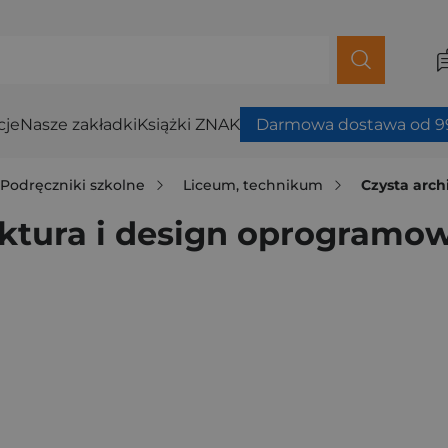
cje
Nasze zakładki
Książki ZNAK
Darmowa dostawa od 99
Podręczniki szkolne
Liceum, technikum
Czysta architek
ruktura i design oprogramo