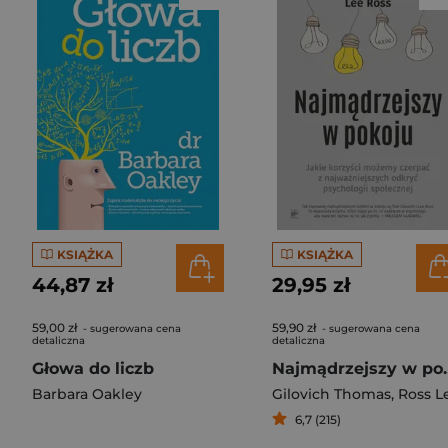
KSIĄŻKA
KSIĄŻKA
44,87 zł
29,95 zł
59,00 zł
59,90 zł
- sugerowana cena
- sugerowana cena
detaliczna
detaliczna
Głowa do liczb
Najmądrzejszy w pokoju Jakie korzyści 
Barbara Oakley
Gilovich Thomas
,
Ross L
6,7 (215)