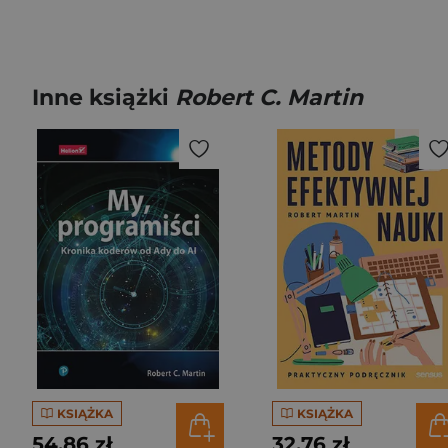
Inne książki
Robert C. Martin
KSIĄŻKA
KSIĄŻKA
54,86 zł
32,76 zł