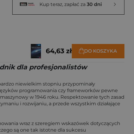
Kup teraz, zapłać za
30 dni
64,63 zł
DO KOSZYKA
dnik dla profesjonalistów
bardzo niewielkim stopniu przypominały
i, języków programowania czy frameworków pewne
kod maszynowy w 1946 roku. Respektowanie tych zasad
zymaniu i rozwijaniu, a przede wszystkim działające
ramowania wraz z szeregiem wskazówek dotyczących
zego są one tak istotne dla sukcesu