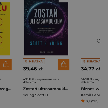
KSIĄŻKA
KSIĄŻKA
39,46 zł
34,77 zł
49,90 zł
54,90 zł
a
- sugerowana cena
- sugerowa
detaliczna
detaliczna
Siła nawyku. Dlaczego robimy to, co robimy i jak można to zmienić w życiu i biznesie
Zostań ultrasamoukiem. Jak mistrzowsko opanować twarde umiejętności w zadziwiająco krótkim czasie
Young Scott H.
Kamil Cebulski
7,9 (270)