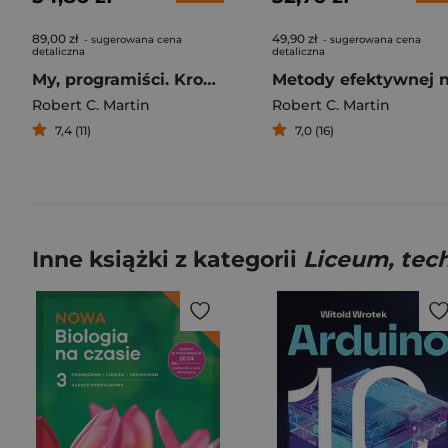
89,00 zł
49,90 zł
- sugerowana cena
- sugerowana cena
detaliczna
detaliczna
My, programiści. Kronika koderów od Ady do AI
Robert C. Martin
Robert C. Martin
7,4 (11)
7,0 (16)
Inne książki z kategorii
Liceum, tec