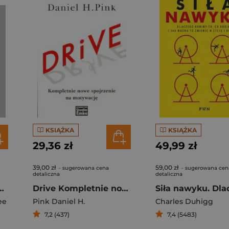
KSIĄŻKA
KSIĄŻKA
29,36 zł
49,99 zł
39,00 zł
59,00 zł
- sugerowana cena
- sugerowana cen
detaliczna
detaliczna
możemy czerpać z najważniejszych odkryć psychologii społecznej
Drive Kompletnie nowe spojrzenie na motywację
ee
Pink Daniel H.
Charles Duhigg
7,2 (437)
7,4 (5483)