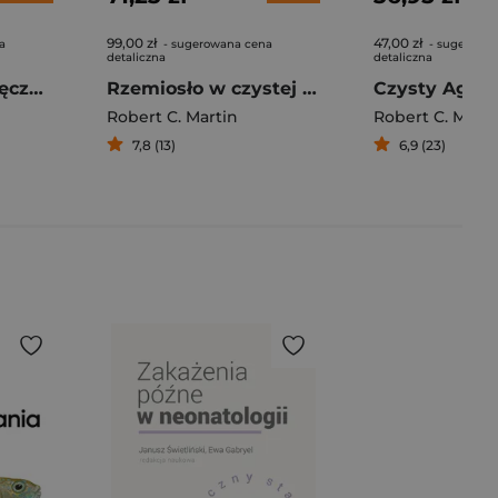
99,00 zł
47,00 zł
a
- sugerowana cena
- sugerowa
detaliczna
detaliczna
Czysty kod. Podręcznik dobrego programisty
Rzemiosło w czystej formie. Standardy i etyka rzetelnych programistów
Robert C. Martin
Robert C. Marti
7,8 (13)
6,9 (23)