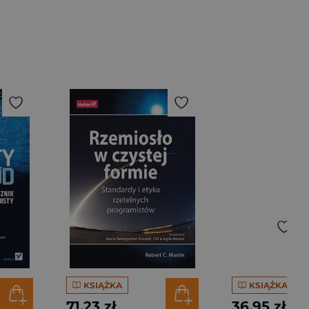
KSIĄŻKA
KSIĄŻKA
71,23 zł
36,95 zł