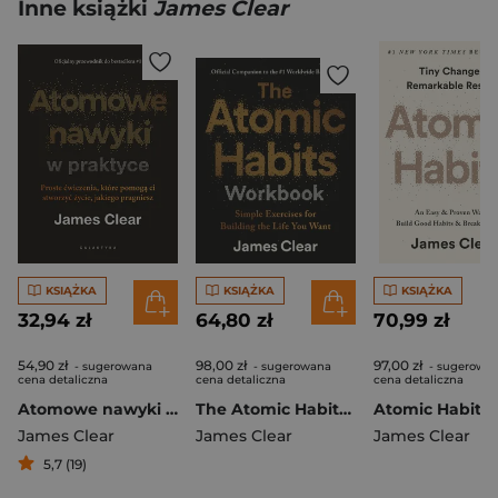
Inne książki
James Clear
KSIĄŻKA
KSIĄŻKA
KSIĄŻKA
32,94 zł
64,80 zł
70,99 zł
54,90 zł
98,00 zł
97,00 zł
- sugerowana
- sugerowana
- sugerowa
cena detaliczna
cena detaliczna
cena detaliczna
Atomowe nawyki w praktyce. Proste ćwiczenia, które pomogą ci stworzyć życie, jakiego pragniesz
The Atomic Habits. Workbook
Atomic Habits
James Clear
James Clear
James Clear
5,7 (19)