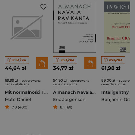
KSIĄŻKA
KSIĄŻKA
KSIĄŻKA
44,64 zł
34,77 zł
61,98 zł
69,99 zł
54,90 zł
89,00 zł
- sugerowana
- sugerowana
- sugerowa
cena detaliczna
cena detaliczna
cena detaliczna
Mit normalności Trauma, choroba i zdrowienie w toksycznej kulturze
Almanach Navala Ravikanta Przewodnik do bogactwa i szczęścia
Maté Daniel
Eric Jorgenson
Benjamin Gra
7,8 (400)
8,1 (191)