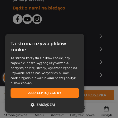
Bądź z nami na bieżąco
O Księgarni Znak
Ta strona używa plików
cookie
Zakupy u nas
Ta strona korzysta z plików cookie, aby
Nasza oferta
zapewnić lepszą wygodę użytkowania.
Korzystając z tej strony, wyrażasz zgodę na
używanie przez nas wszystkich plików
Nasi autorzy
cookie zgodnie z warunkami naszej polityki
plików cookie.
ZAAKCEPTUJ ZGODY
29,94 zł
DO KOSZYKA
ZARZĄDZAJ
NIEZBĘDNE
Strona główna
Menu
Kontakt
Listy zakupowe
Koszyk