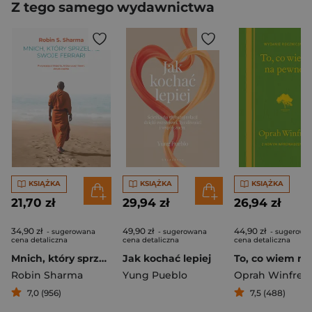
Z tego samego wydawnictwa
KSIĄŻKA
KSIĄŻKA
KSIĄŻKA
21,70 zł
29,94 zł
26,94 zł
34,90 zł
49,90 zł
44,90 zł
- sugerowana
- sugerowana
- sugerowa
cena detaliczna
cena detaliczna
cena detaliczna
Mnich, który sprzedał swoje ferrari
Jak kochać lepiej
Robin Sharma
Yung Pueblo
Oprah Winfrey
7,0 (956)
7,5 (488)