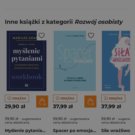
Inne książki z kategorii
Rozwój osobisty
KSIĄŻKA
KSIĄŻKA
KSIĄŻKA
29,90 zł
37,99 zł
37,99 zł
39,90 zł
59,90 zł
59,90 zł
- sugerowana
- sugerowana
- sugerowa
cena detaliczna
cena detaliczna
cena detaliczna
Myślenie pytaniami. Workbook
Spacer po emocjach. Przewodnik w drodze do spokoju i pewności siebie