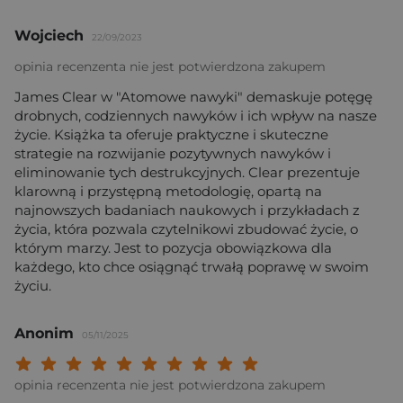
Wojciech
22/09/2023
opinia recenzenta nie jest potwierdzona zakupem
James Clear w "Atomowe nawyki" demaskuje potęgę
drobnych, codziennych nawyków i ich wpływ na nasze
życie. Książka ta oferuje praktyczne i skuteczne
strategie na rozwijanie pozytywnych nawyków i
eliminowanie tych destrukcyjnych. Clear prezentuje
klarowną i przystępną metodologię, opartą na
najnowszych badaniach naukowych i przykładach z
życia, która pozwala czytelnikowi zbudować życie, o
którym marzy. Jest to pozycja obowiązkowa dla
każdego, kto chce osiągnąć trwałą poprawę w swoim
życiu.
Anonim
05/11/2025
Twoja ocena: Beznadziejna 1/10"
Twoja ocena: Bardzo słaba 2/10"
Twoja ocena: Słaba 3/10"
Twoja ocena: Może być 4/10"
Twoja ocena: Przeciętna 5/10"
Twoja ocena: Dobra 6/10"
Twoja ocena: Bardzo dobra 7/10"
Twoja ocena: Rewelacyjna 8/10
Twoja ocena: Wybitna 9/10
Twoja ocena: Arcydzieło
opinia recenzenta nie jest potwierdzona zakupem