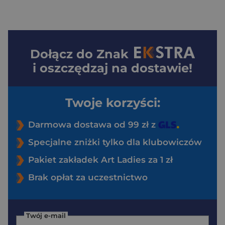
Dołącz do
Znak
i oszczędzaj na dostawie!
Twoje korzyści:
Darmowa dostawa od 99 zł z
Specjalne zniżki tylko dla klubowiczów
Pakiet zakładek Art Ladies za 1 zł
Brak opłat za uczestnictwo
Twój e-mail