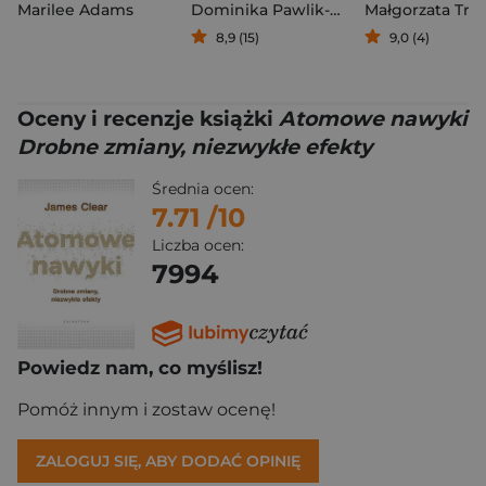
Marilee Adams
Dominika Pawlik-Pyda
8,9 (15)
9,0 (4)
Oceny i recenzje książki
Atomowe nawyki
Drobne zmiany, niezwykłe efekty
Średnia ocen:
7.71
/10
Liczba ocen:
7994
Powiedz nam, co myślisz!
Pomóż innym i zostaw ocenę!
ZALOGUJ SIĘ, ABY DODAĆ OPINIĘ