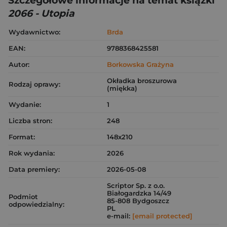
Szczegółowe informacje na temat książki
2066 - Utopia
Wydawnictwo:
Brda
EAN:
9788368425581
Autor:
Borkowska Grażyna
Okładka broszurowa
Rodzaj oprawy:
(miękka)
Wydanie:
1
Liczba stron:
248
Format:
148x210
Rok wydania:
2026
Data premiery:
2026-05-08
Scriptor Sp. z o.o.
Białogardzka 14/49
Podmiot
85-808 Bydgoszcz
odpowiedzialny:
PL
e-mail:
[email protected]