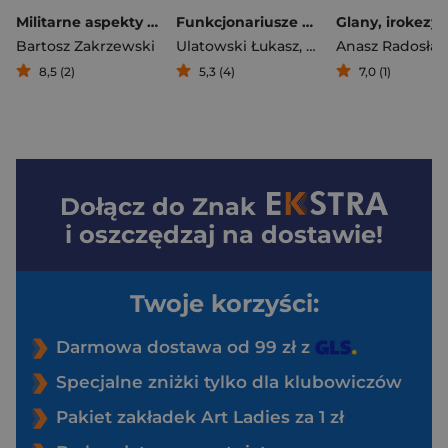
Militarne aspekty II wojny światowej Polska, Europa, Świat
Funkcjonariusze piekła. Potulice 1941-1950 wyd. 2
Bartosz Zakrzewski
Ulatowski Łukasz
,
Paweł Skutecki
Anasz Radosła
8,5 (2)
5,3 (4)
7,0 (1)
Dołącz do
Znak
i oszczędzaj na dostawie!
Twoje korzyści:
Darmowa dostawa od 99 zł z
Specjalne zniżki tylko dla klubowiczów
Pakiet zakładek Art Ladies za 1 zł