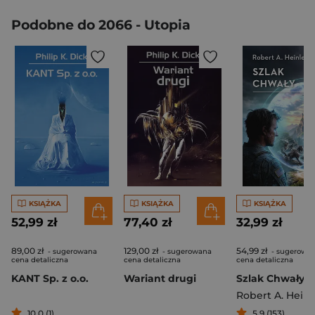
Podobne do 2066 - Utopia
KSIĄŻKA
KSIĄŻKA
KSIĄŻKA
52,99 zł
77,40 zł
32,99 zł
89,00 zł
129,00 zł
54,99 zł
- sugerowana
- sugerowana
- sugerowa
cena detaliczna
cena detaliczna
cena detaliczna
KANT Sp. z o.o.
Wariant drugi
Szlak Chwały
Robert A. Heinl
10,0 (1)
5,9 (153)