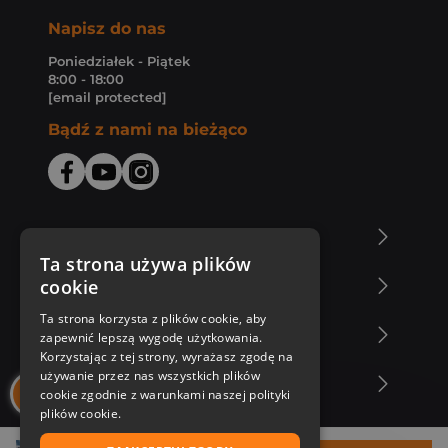
Napisz do nas
Poniedziałek - Piątek
8:00 - 18:00
[email protected]
Bądź z nami na bieżąco
O Księgarni Znak
Ta strona używa plików
cookie
Zakupy u nas
Ta strona korzysta z plików cookie, aby
Nasza oferta
zapewnić lepszą wygodę użytkowania.
Korzystając z tej strony, wyrażasz zgodę na
używanie przez nas wszystkich plików
Nasi autorzy
cookie zgodnie z warunkami naszej polityki
plików cookie.