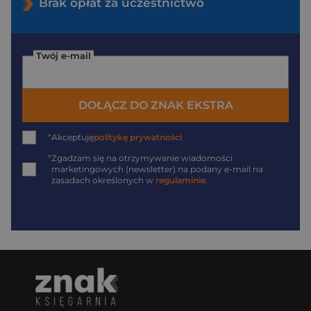
Brak opłat za uczestnictwo
Twój e-mail
DOŁĄCZ DO ZNAK EKSTRA
*
Akceptuję
politykę prywatności
*
Zgadzam się na otrzymywanie wiadomości
marketingowych (newsletter) na podany
e-mail
na
zasadach określonych w
regulaminie
.