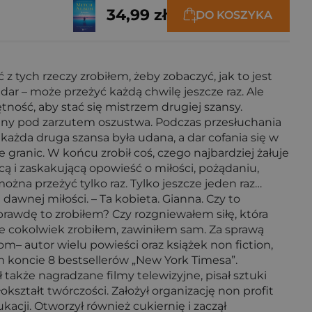
34,99 zł
DO KOSZYKA
tych rzeczy zrobiłem, żeby zobaczyć, jak to jest
ar – może przeżyć każdą chwilę jeszcze raz. Ale
ętność, aby stać się mistrzem drugiej szansy.
any pod zarzutem oszustwa. Podczas przesłuchania
każda druga szansa była udana, a dar cofania się w
granic. W końcu zrobił coś, czego najbardziej żałuje
cą i zaskakującą opowieść o miłości, pożądaniu,
można przeżyć tylko raz. Tylko jeszcze jeden raz…
dawnej miłości. – Ta kobieta. Gianna. Czy to
naprawdę to zrobiłem? Czy rozgniewałem siłę, która
że cokolwiek zrobiłem, zawiniłem sam. Za sprawą
m– autor wielu powieści oraz książek non fiction,
m koncie 8 bestsellerów „New York Timesa”.
także nagradzane filmy telewizyjne, pisał sztuki
kształt twórczości. Założył organizację non profit
cji. Otworzył również cukiernię i zaczął