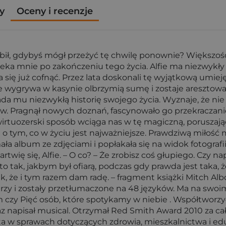
y
Oceny i recenzje
ł, gdybyś mógł przeżyć tę chwilę ponownie? Większość z 
ka mnie po zakończeniu tego życia. Alfie ma niezwykły d
a się już cofnąć. Przez lata doskonali tę wyjątkową umiej
e wygrywa w kasynie olbrzymią sumę i zostaje aresztow
a mu niezwykłą historię swojego życia. Wyznaje, że nie 
w. Pragnął nowych doznań, fascynowało go przekraczanie 
wirtuozerski sposób wciąga nas w tę magiczną, poruszają
na o tym, co w życiu jest najważniejsze. Prawdziwą miłość 
ła album ze zdjęciami i popłakała się na widok fotografii 
rtwię się, Alfie. – O co? – Że zrobisz coś głupiego. Czy 
o tak, jakbym był ofiarą, podczas gdy prawda jest taka, 
że i tym razem dam radę. – fragment książki Mitch Albo
arzy i zostały przetłumaczone na 48 języków. Ma na swoi
 czy Pięć osób, które spotykamy w niebie . Współtworzył 
az napisał musical. Otrzymał Red Smith Award 2010 za cało
w sprawach dotyczących zdrowia, mieszkalnictwa i eduka