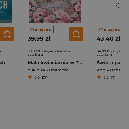
KSIĄŻKA
KSIĄŻKA
39,99 zł
43,40 zł
59,99 zł
64,99 zł
a
- sugerowana cena
- sugerowa
detaliczna
detaliczna
ch
Mała kwiaciarnia w Tokio
Yukihisa Yamamoto
Ann Patchett
8,0 (104)
8,5 (77)