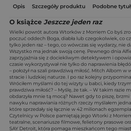
Opis
Szczegóły produktu
Podobne tytuł
O książce
Jeszcze jeden raz
Wielki powrót autora Wtorków z Morriem Co byś zrobi
poczuć oddech Boga, diabła lub czegokolwiek, co cze
tylko jeden raz – tego, co wówczas się wydarzy, nie d
Wszystko ma jednak swoją cenę. Pewnego dnia Alfi
zaprzyjaźnia się z dociekliwym detektywem i opowiad
czasie wykorzystywał nie tylko do naprawienia błędó
– położył na szali prawdziwą miłość. Mitch Albom w 
stracie i ludzkiej naturze. I po raz kolejny przypomi
Wróciłem myślami do tej wizyty u babci, kiedy trzyma
prawdziwa miłość? – Myślę, że tak. – W takim razie ma
obdarzyła mnie tą mocą? Nawet gdy to piszę, brzmi t
nawyku naprawiania różnych rzeczy myślałem jednak, 
które sprzedały się łącznie w 42 milionach egzempl
Czytelnicy w Polsce pamiętają jego Wtorki z Morriem
teatralne, scenariusze filmowe, felietony prasowe or
SAY Detroit, która pomaga mieszkańcom tego miasta 