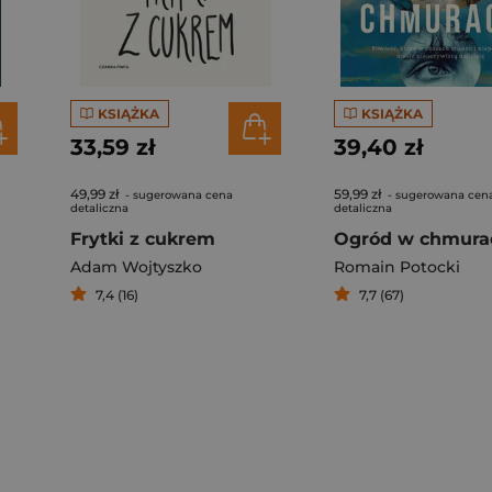
KSIĄŻKA
KSIĄŻKA
33,59 zł
39,40 zł
49,99 zł
59,99 zł
- sugerowana cena
- sugerowana cen
detaliczna
detaliczna
Frytki z cukrem
Ogród w chmura
Adam Wojtyszko
Romain Potocki
7,4 (16)
7,7 (67)