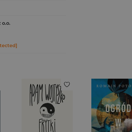
 o.o.
tected]