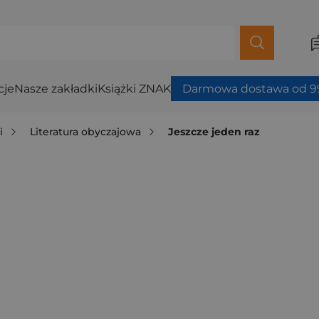
cje
Nasze zakładki
Książki ZNAK
Darmowa dostawa od 99
i
Literatura obyczajowa
Jeszcze jeden raz