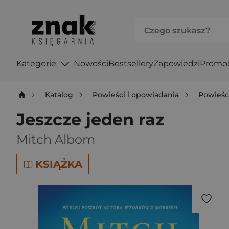
Kategorie
Nowości
Bestsellery
Zapowiedzi
Promo
Katalog
Powieści i opowiadania
Powieśc
Jeszcze jeden raz
Mitch Albom
KSIĄŻKA