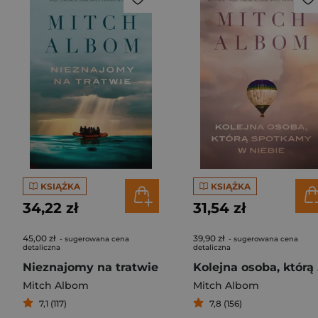
KSIĄŻKA
KSIĄŻKA
34,22 zł
31,54 zł
45,00 zł
39,90 zł
- sugerowana cena
- sugerowana cena
detaliczna
detaliczna
Nieznajomy na tratwie
Ko
Mitch Albom
Mitch Albom
7,1 (117)
7,8 (156)