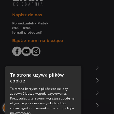
Napisz do nas
Poniedziałek - Piątek
8:00 - 18:00
[email protected]
Bądź z nami na bieżąco
O Księgarni Znak
Ta strona używa plików
cookie
Zakupy u nas
Ta strona korzysta z plików cookie, aby
Nasza oferta
zapewnić lepszą wygodę użytkowania.
Korzystając z tej strony, wyrażasz zgodę na
używanie przez nas wszystkich plików
Nasi autorzy
cookie zgodnie z warunkami naszej polityki
plików cookie.