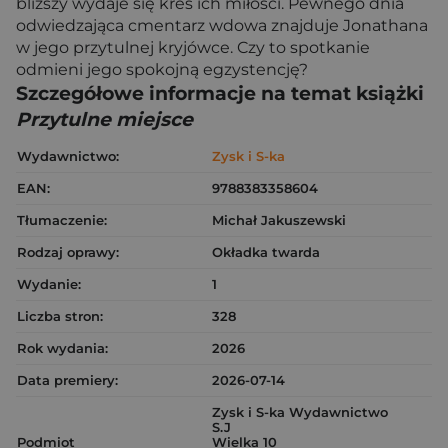
bliższy wydaje się kres ich miłości. Pewnego dnia
odwiedzająca cmentarz wdowa znajduje Jonathana
w jego przytulnej kryjówce. Czy to spotkanie
odmieni jego spokojną egzystencję?
Szczegółowe informacje na temat książki
Przytulne miejsce
Wydawnictwo:
Zysk i S-ka
EAN:
9788383358604
Tłumaczenie:
Michał Jakuszewski
Rodzaj oprawy:
Okładka twarda
Wydanie:
1
Liczba stron:
328
Rok wydania:
2026
Data premiery:
2026-07-14
Zysk i S-ka Wydawnictwo
S.J
Podmiot
Wielka 10