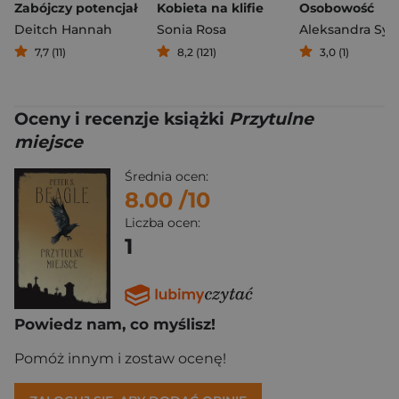
Zabójczy potencjał
Kobieta na klifie
Osobowość
Deitch Hannah
Sonia Rosa
Aleksandra Syg
7,7 (11)
8,2 (121)
3,0 (1)
Oceny i recenzje książki
Przytulne
miejsce
Średnia ocen:
8.00
/10
Liczba ocen:
1
Powiedz nam, co myślisz!
Pomóż innym i zostaw ocenę!