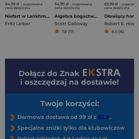
84,99 zł
54,99 zł
69,99 zł
- sugerowana
- sugerowana
- sugerowa
cena detaliczna
cena detaliczna
cena detaliczna
Niefart w Lankhmarze. Opowieści o Fafhrdzie i Szarym Myszołapie
Algebra bogactwa. Prosty wzór na twoje bezpieczeństwo finansowe
Fritz Leiber
Scott Galloway
Robert E. Howa
7,8 (17)
8,0 (16)
Dołącz do
Znak
i oszczędzaj na dostawie!
Twoje korzyści:
Darmowa dostawa od 99 zł z
Specjalne zniżki tylko dla klubowiczów
Pakiet zakładek Art Ladies za 1 zł