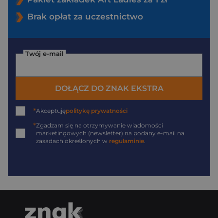
Brak opłat za uczestnictwo
Twój e-mail
DOŁĄCZ DO ZNAK EKSTRA
*
Akceptuję
politykę prywatności
*
Zgadzam się na otrzymywanie wiadomości
marketingowych (newsletter) na podany
e-mail
na
zasadach określonych w
regulaminie
.