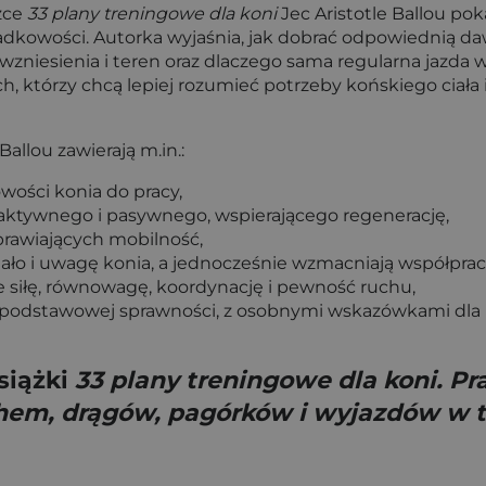
żce
33 plany treningowe dla koni
Jec Aristotle Ballou poka
adkowości. Autorka wyjaśnia, jak dobrać odpowiednią d
wzniesienia i teren oraz dlaczego sama regularna jazda w
h, którzy chcą lepiej rozumieć potrzeby końskiego ciała
allou zawierają m.in.:
wości konia do pracy,
ktywnego i pasywnego, wspierającego regenerację,
prawiających mobilność,
iało i uwagę konia, a jednocześnie wzmacniają współprac
e siłę, równowagę, koordynację i pewność ruchu,
podstawowej sprawności, z osobnymi wskazówkami dla m
siążki
33 plany treningowe dla koni. P
chem, drągów, pagórków i wyjazdów w 