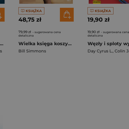
KSIĄŻKA
KSIĄŻKA
48,75 zł
19,90 zł
79,99 zł
19,90 zł
- sugerowana cena
- sugerowana cen
detaliczna
detaliczna
y w porcie jachtami motorowymi krok po kroku. Poradnik dla żeglarzy wyd. 3
Wielka księga koszykówki wyd. 2
Węzły i sploty wy
s
Bill Simmons
Day Cyrus L.
,
Colin 