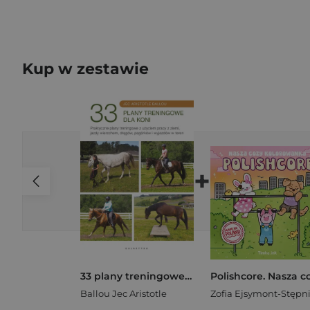
Kup w zestawie
+
33 plany treningowe dla koni. Praktyczne plany treningowe z użyciem pracy z ziemi, jazdy wierzchem, drągów, pagórków i wyjazdów w teren
Ballou Jec Aristotle