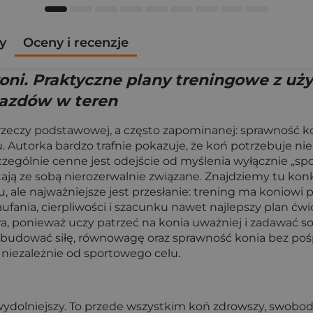
y
Oceny i recenzje
oni. Praktyczne plany treningowe z uży
jazdów w teren
eczy podstawowej, a często zapominanej: sprawność konia
utorka bardzo trafnie pokazuje, że koń potrzebuje nie t
zególnie cenne jest odejście od myślenia wyłącznie „sp
tają ze sobą nierozerwalnie związane. Znajdziemy tu kon
 ale najważniejsze jest przesłanie: trening ma koniowi p
aufania, cierpliwości i szacunku nawet najlepszy plan ćw
ra, ponieważ uczy patrzeć na konia uważniej i zadawać s
cą budować siłę, równowagę oraz sprawność konia bez po
 niezależnie od sportowego celu.
 wydolniejszy. To przede wszystkim koń zdrowszy, swobodn