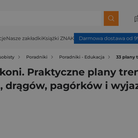
cje
Nasze zakładki
Książki ZNAK
Darmowa dostawa od 99
sobisty
Poradniki
Poradniki - Edukacja
33 plany treningowe 
 koni. Praktyczne plany tr
m, drągów, pagórków i wyj