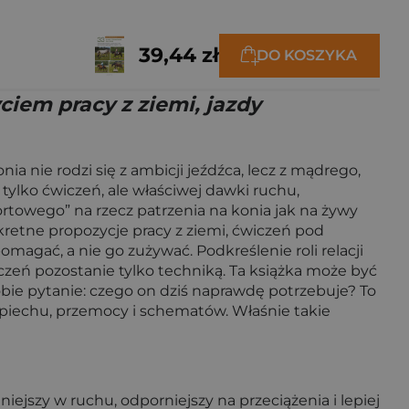
39,44 zł
DO KOSZYKA
ciem pracy z ziemi, jazdy
 nie rodzi się z ambicji jeźdźca, lecz z mądrego,
ylko ćwiczeń, ale właściwej dawki ruchu,
ortowego” na rzecz patrzenia na konia jak na żywy
kretne propozycje pracy z ziemi, ćwiczeń pod
omagać, a nie go zużywać. Podkreślenie roli relacji
iczeń pozostanie tylko techniką. Ta książka może być
obie pytanie: czego on dziś naprawdę potrzebuje? To
śpiechu, przemocy i schematów. Właśnie takie
iejszy w ruchu, odporniejszy na przeciążenia i lepiej