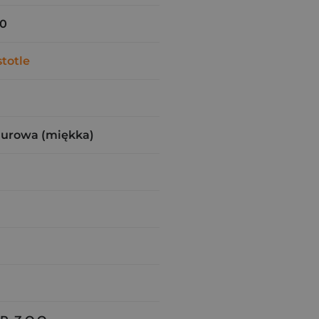
70
stotle
zurowa (miękka)