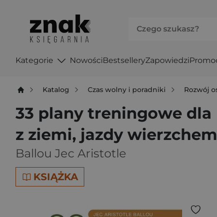
Kategorie
Nowości
Bestsellery
Zapowiedzi
Promo
Katalog
Czas wolny i poradniki
Rozwój o
33 plany treningowe dla
z ziemi, jazdy wierzche
Ballou Jec Aristotle
KSIĄŻKA