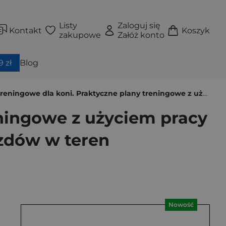
Listy
Zaloguj się
Kontakt
Koszyk
zakupowe
Załóż konto
 zł
Blog
dla koni. Praktyczne plany treningowe z użyciem pracy z ziemi, jazdy wierzchem, drągów, pagórków i wyjazdów w teren
eningowe z użyciem pracy
azdów w teren
Nowość