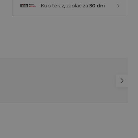
Kup teraz, zapłać za
30 dni