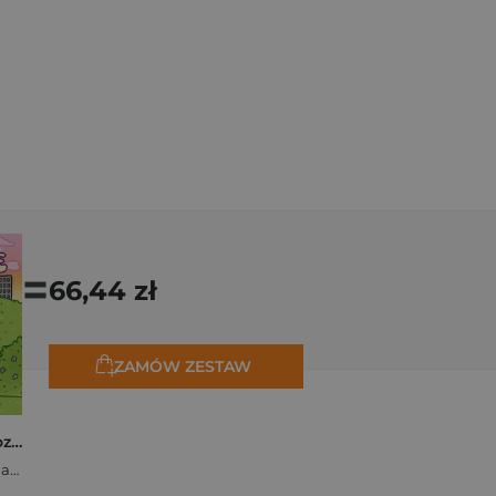
=
66,44 zł
ZAMÓW ZESTAW
Polishcore. Nasza cozy kolorowanka
Zofia Ejsymont-Stępniak „Timka.ink”