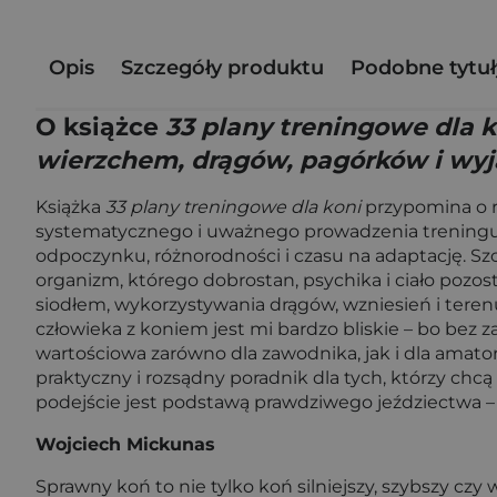
Opis
Szczegóły produktu
Podobne tytuł
O książce
33 plany treningowe dla k
wierzchem, drągów, pagórków i wy
Książka
33 plany treningowe dla koni
przypomina o rz
systematycznego i uważnego prowadzenia treningu. A
odpoczynku, różnorodności i czasu na adaptację. Szc
organizm, którego dobrostan, psychika i ciało pozos
siodłem, wykorzystywania drągów, wzniesień i terenu,
człowieka z koniem jest mi bardzo bliskie – bo bez z
wartościowa zarówno dla zawodnika, jak i dla amato
praktyczny i rozsądny poradnik dla tych, którzy ch
podejście jest podstawą prawdziwego jeździectwa –
Wojciech Mickunas
Sprawny koń to nie tylko koń silniejszy, szybszy czy