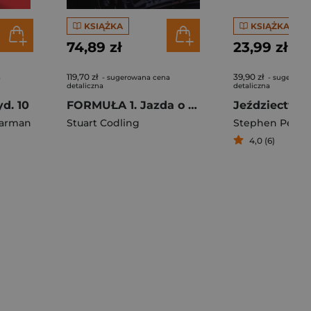
KSIĄŻKA
KSIĄŻKA
74,89 zł
23,99 zł
119,70 zł
39,90 zł
a
- sugerowana cena
- sugerowa
detaliczna
detaliczna
d. 10
FORMUŁA 1. Jazda o życie. Gwiazdy, strategia, technologia i historia F1
Jarman
Stuart Codling
Stephen Peter
4,0 (6)