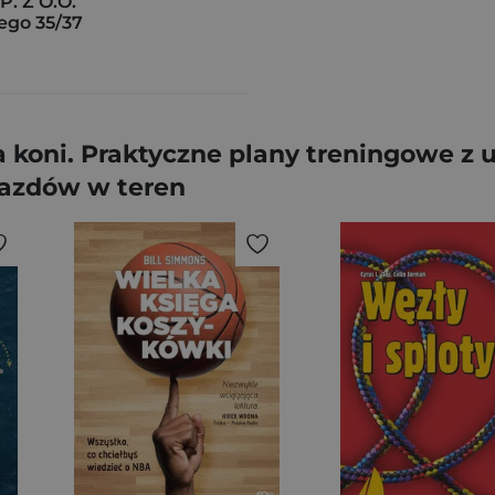
. Z O.O.
ego 35/37
 koni. Praktyczne plany treningowe z u
jazdów w teren