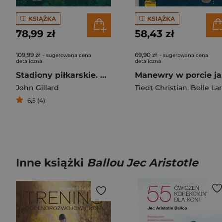
KSIĄŻKA
KSIĄŻKA
78,99 zł
58,43 zł
109,99 zł
69,90 zł
- sugerowana cena
- sugerowana cena
detaliczna
detaliczna
Stadiony piłkarskie. Wielki atlas. 1000 niesamowitych boisk i ich historie
Manewr
John Gillard
Tiedt Christian
,
Bolle Lar
6,5 (4)
Inne książki
Ballou Jec Aristotle