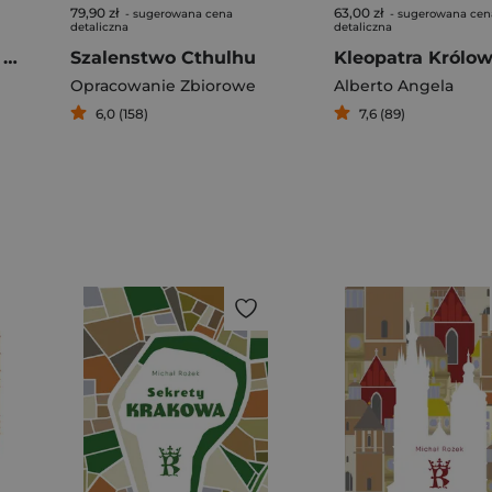
79,90 zł
63,00 zł
- sugerowana cena
- sugerowana cen
detaliczna
detaliczna
Opowiadania prawie wszystkie
Szalenstwo Cthulhu
Opracowanie Zbiorowe
Alberto Angela
6,0 (158)
7,6 (89)