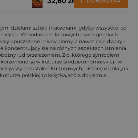
32,60 zł
DO KOSZYKA
ymi dziełami sztuki i katedrami, gdyby wszystko, co
ne miejsce. W podaniach ludowych oraz legendach
owały opuszczone młyny, domy, a nawet całe dwory i
ce koncentrujący się na różnych aspektach istnienia
 pobożny lud przerażeniem. Zło, którego symbolem
zakorzenione są w kulturze śródziemnomorskiej i w
począwszy od ustaleń kulturowych, historię diabła „na
ulturze polskiej to książka, która dokładnie