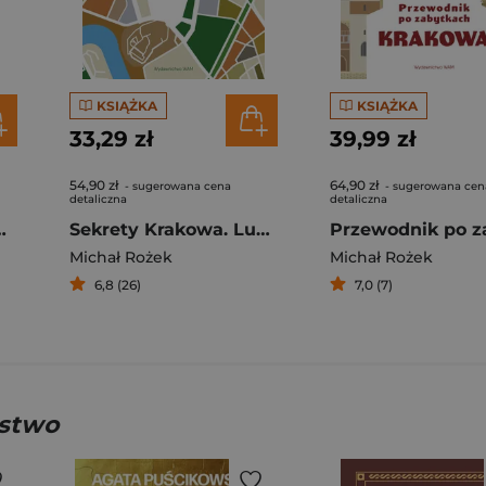
KSIĄŻKA
KSIĄŻKA
33,29 zł
39,99 zł
54,90 zł
64,90 zł
- sugerowana cena
- sugerowana cen
detaliczna
detaliczna
nik po Krakowie
Sekrety Krakowa. Ludzie - zdarzenia - idee
Michał Rożek
Michał Rożek
6,8 (26)
7,0 (7)
wstwo