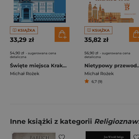
KSIĄŻKA
KSIĄŻKA
33,29 zł
35,82 zł
54,90 zł
56,90 zł
- sugerowana cena
- sugerowana cena
detaliczna
detaliczna
Święte miejsca Krakowa wyd. 2024
Nietypowy przewod
Michał Rożek
Michał Rożek
6,7 (9)
Inne książki z kategorii
Religiozna