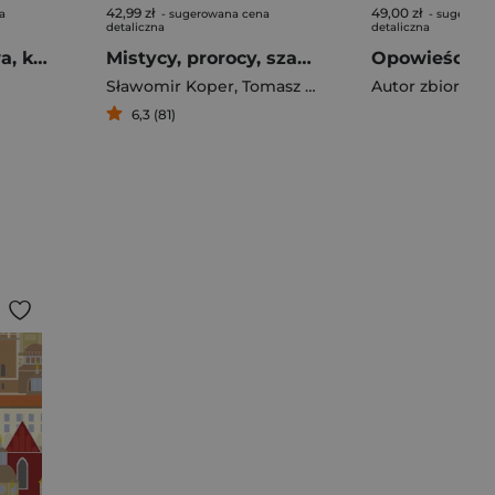
42,99 zł
49,00 zł
a
- sugerowana cena
- sugerowa
detaliczna
detaliczna
Kleopatra Królowa, która rzuciła wyzwanie Rzymowi i zdobyła wieczną sławę
Mistycy, prorocy, szarlatani
Sławomir Koper
,
Tomasz Stańczyk
Autor zbiorowy
6,3 (81)