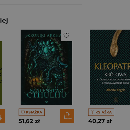
iej
KSIĄŻKA
KSIĄŻKA
51,62 zł
40,27 zł