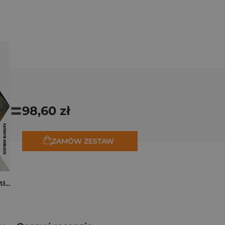
=
98,60 zł
ZAMÓW ZESTAW
Tam, dokąd ciągną tłumy. Historia świętych miejsc