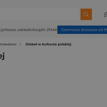
cje
Nasze zakładki
Książki ZNAK
Darmowa dostawa od 99
oznawstwo
Diabeł w kulturze polskiej
ej