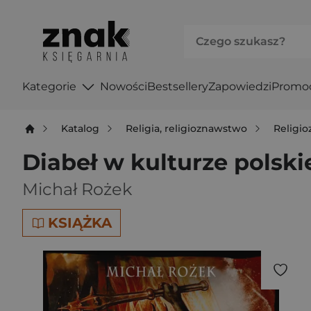
Kategorie
Nowości
Bestsellery
Zapowiedzi
Promo
Katalog
Religia, religioznawstwo
Religi
Diabeł w kulturze polski
Michał Rożek
KSIĄŻKA