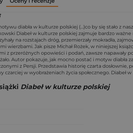
y
Oceny i recenzje
j
wu diabła w kulturze polskiej (…)co by się stało z nasz
ołakowski Diabeł w kulturze polskiej zajmuje bardzo waż
czyhały na rozstajach dróg, przemierzały mokradła, zajm
i wierzbami. Jak pisze Michał Rożek, w niniejszej książ
 ziemi z przeróżnych opowieści i podań, zawsze napawały
ażało. Autor pokazuje, jak mocno postać i motyw diabła 
zonymi z Persji. Przedstawia historię czarta dosłownie, 
y czarciej w wyobrażeniach życia społecznego. Diabeł w k
.
siążki
Diabeł w kulturze polskiej