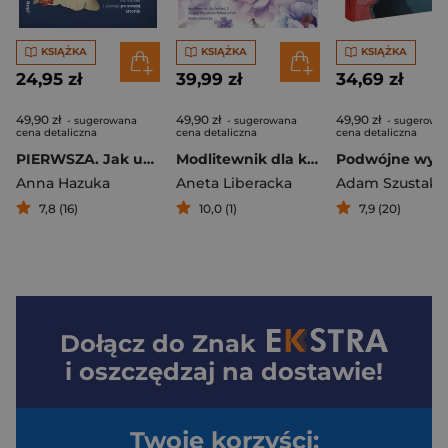
KSIĄŻKA
KSIĄŻKA
KSIĄŻKA
24,95 zł
39,99 zł
34,69 zł
49,90 zł
49,90 zł
49,90 zł
- sugerowana
- sugerowana
- sugerowa
cena detaliczna
cena detaliczna
cena detaliczna
PIERWSZA. Jak uwolnić się od masek i stanąć po swojej stronie
Modlitewnik dla kobiet_2. 52 tygodnie ze św. Teresą z Avili
Anna Hazuka
Aneta Liberacka
Adam Szustak
7,8 (16)
10,0 (1)
7,9 (20)
Dołącz do
Znak
i oszczędzaj na dostawie!
Twoje korzyści: