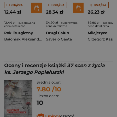
KSIĄŻKA
KSIĄŻKA
KSIĄŻKA
12,44 zł
28,34 zł
26,23 zł
12,44 zł
34,90 zł
39,90 zł
- sugerowana
- sugerowana
- sugerowa
cena detaliczna
cena detaliczna
cena detaliczna
Rok liturgiczny
Drugi Całun
Milejczyce
Bałoniak Aleksandra
Saverio Gaeta
Grzegorz Kasja
Oceny i recenzje książki
37 scen z życia
ks. Jerzego Popiełuszki
Średnia ocen:
7.80
/10
Liczba ocen:
10