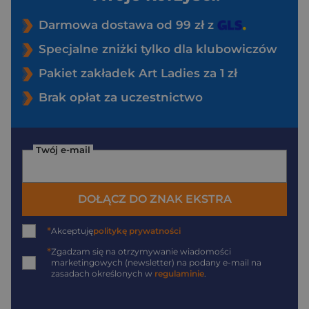
Darmowa dostawa od 99 zł z
Specjalne zniżki tylko dla klubowiczów
Pakiet zakładek Art Ladies za 1 zł
Brak opłat za uczestnictwo
Twój e-mail
DOŁĄCZ DO ZNAK EKSTRA
*
Akceptuję
politykę prywatności
*
Zgadzam się na otrzymywanie wiadomości
marketingowych (newsletter) na podany
e-mail
na
zasadach określonych w
regulaminie
.