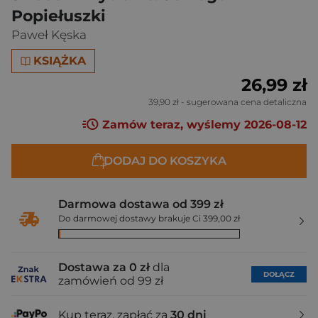
Popiełuszki
Paweł Kęska
KSIĄŻKA
26,99 zł
39,90 zł
- sugerowana cena detaliczna
Zamów teraz, wyślemy 2026-08-12
DODAJ DO KOSZYKA
Darmowa dostawa od 399 zł
Do darmowej dostawy brakuje Ci 399,00 zł
Dostawa za 0 zł
dla
DOŁĄCZ
zamówień od 99 zł
Kup teraz, zapłać za
30 dni