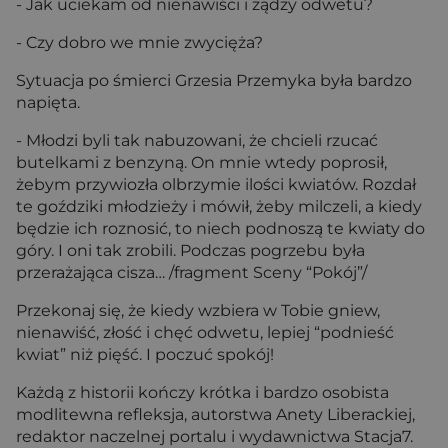
- Jak uciekam od nienawiści i żądzy odwetu?
- Czy dobro we mnie zwycięża?
Sytuacja po śmierci Grzesia Przemyka była bardzo
napięta.
- Młodzi byli tak nabuzowani, że chcieli rzucać
butelkami z benzyną. On mnie wtedy poprosił,
żebym przywiozła olbrzymie ilości kwiatów. Rozdał
te goździki młodzieży i mówił, żeby milczeli, a kiedy
będzie ich roznosić, to niech podnoszą te kwiaty do
góry. I oni tak zrobili. Podczas pogrzebu była
przerażająca cisza… /fragment Sceny “Pokój”/
Przekonaj się, że kiedy wzbiera w Tobie gniew,
nienawiść, złość i chęć odwetu, lepiej “podnieść
kwiat” niż pięść. I poczuć spokój!
Każdą z historii kończy krótka i bardzo osobista
modlitewna refleksja, autorstwa Anety Liberackiej,
redaktor naczelnej portalu i wydawnictwa Stacja7.