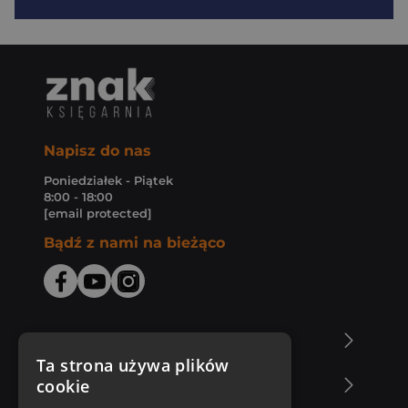
Napisz do nas
Poniedziałek - Piątek
8:00 - 18:00
[email protected]
Bądź z nami na bieżąco
O Księgarni Znak
Ta strona używa plików
cookie
Zakupy u nas