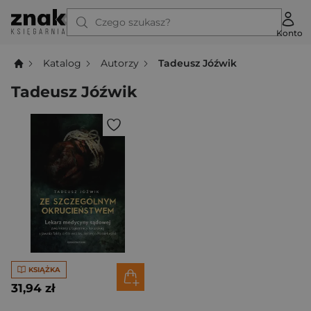
Czego szukasz?
Konto
Katalog
Autorzy
Tadeusz Jóźwik
Tadeusz Jóźwik
KSIĄŻKA
31,94 zł