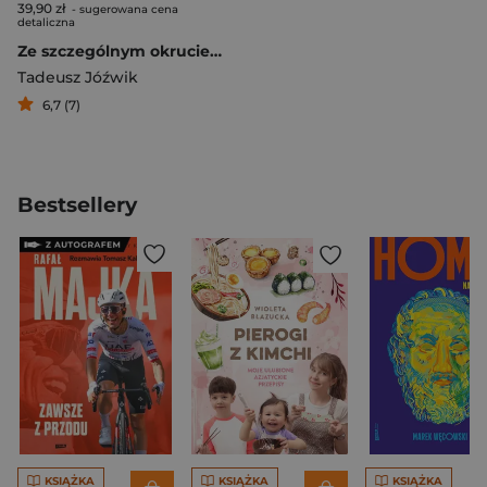
39,90 zł
- sugerowana cena
detaliczna
Ze szczególnym okrucieństwem
Tadeusz Jóźwik
6,7 (7)
Bestsellery
KSIĄŻKA
KSIĄŻKA
KSIĄŻKA