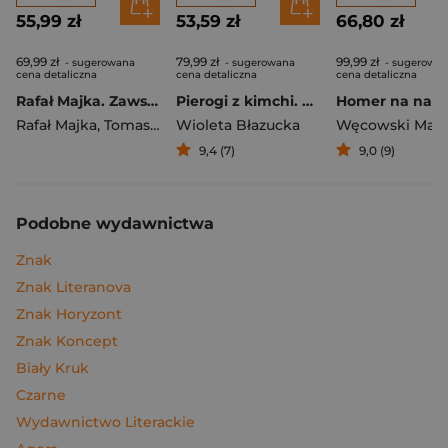
55,99 zł
53,59 zł
66,80 zł
69,99 zł
79,99 zł
99,99 zł
- sugerowana
- sugerowana
- sugerowa
cena detaliczna
cena detaliczna
cena detaliczna
Rafał Majka. Zawsze z przodu. Rozmawia Tomasz Kalemba - książka z autografem
Pierogi z kimchi. Moje ulubione azjatyckie przepisy
Rafał Majka
,
Tomasz Kalemba
Wioleta Błazucka
Węcowski Mar
9,4 (7)
9,0 (9)
Podobne wydawnictwa
Znak
Znak Literanova
Znak Horyzont
Znak Koncept
Biały Kruk
Czarne
Wydawnictwo Literackie