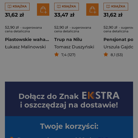
KSIĄŻKA
KSIĄŻKA
KSIĄŻKA
31,62 zł
33,47 zł
31,62 zł
52,90 zł
52,90 zł
52,90 zł
- sugerowana
- sugerowana
- sugerowa
cena detaliczna
cena detaliczna
cena detaliczna
Piastowskie wahadło
Trup na Nilu
Łukasz Malinowski
Tomasz Duszyński
Urszula Gajdow
7,4 (127)
8,1 (53)
Dołącz do
Znak
i oszczędzaj na dostawie!
Twoje korzyści: