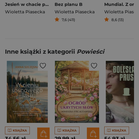
Jesień w chacie pod starym świerkiem
Bez planu B
Wioletta Piasecka
Wioletta Piasecka
Wioletta Piase
7,6 (411)
8,6 (13)
Inne książki z kategorii
Powieści
KSIĄŻKA
KSIĄŻKA
KSIĄŻKA
34,56 zł
29,99 zł
54,93 zł