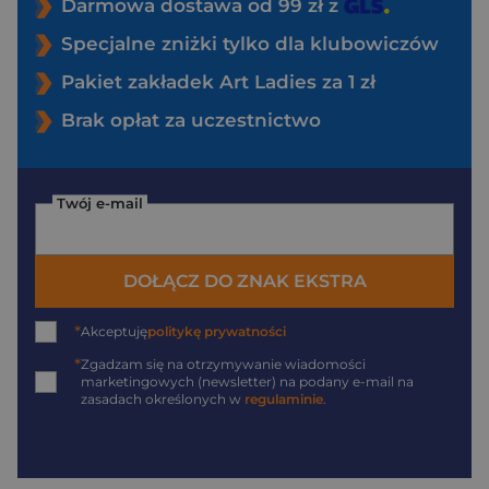
Darmowa dostawa od 99 zł z
Specjalne zniżki tylko dla klubowiczów
Pakiet zakładek Art Ladies za 1 zł
Brak opłat za uczestnictwo
Twój e-mail
DOŁĄCZ DO ZNAK EKSTRA
*
Akceptuję
politykę prywatności
*
Zgadzam się na otrzymywanie wiadomości
marketingowych (newsletter) na podany
e-mail
na
zasadach określonych w
regulaminie
.