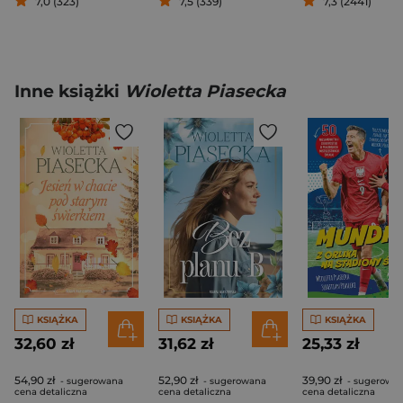
7,0 (323)
7,5 (339)
7,3 (2441)
Inne książki
Wioletta Piasecka
KSIĄŻKA
KSIĄŻKA
KSIĄŻKA
32,60 zł
31,62 zł
25,33 zł
54,90 zł
52,90 zł
39,90 zł
- sugerowana
- sugerowana
- sugerowa
cena detaliczna
cena detaliczna
cena detaliczna