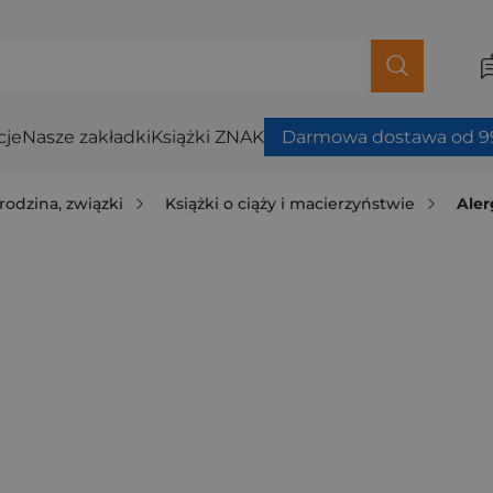
cje
Nasze zakładki
Książki ZNAK
Darmowa dostawa od 99
rodzina, związki
Książki o ciąży i macierzyństwie
Aler