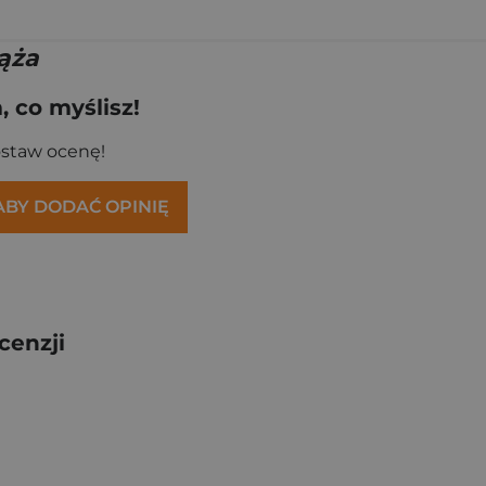
iąża
 co myślisz!
ostaw ocenę!
 ABY DODAĆ OPINIĘ
cenzji