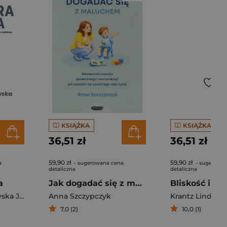
KSIĄŻKA
KSIĄŻKA
36,51 zł
36,51 zł
59,90 zł
59,90 zł
a
- sugerowana cena
- sugerowa
detaliczna
detaliczna
a
Jak dogadać się z maluchem. Wspieranie rozwoju społecznego i komunikacji od narodzin od czwartego roku życia
Żukowska-Gołębiewska Justyna
Anna Szczypczyk
Krantz Lindgre
7,0 (2)
10,0 (1)