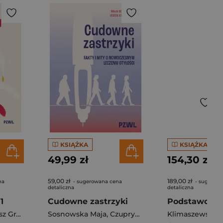
KSIĄŻKA
KSIĄŻKA
49,99 zł
154,30 zł
59,00 zł
189,00 zł
na
- sugerowana cena
- sugerow
detaliczna
detaliczna
1
Cudowne zastrzyki
Grabski
Sosnowska Maja
,
Czupryniak Leszek
Klimaszewska K