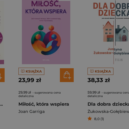
KSIĄŻKA
KSIĄŻKA
23,99 zł
38,33 zł
29,99 zł
59,99 zł
- sugerowana cena
- sugerowana cen
detaliczna
detaliczna
y rok życia dziecka wyd. 5
Miłość, która wspiera
Dla dobra dzieck
Joan Garriga
8,0 (1)