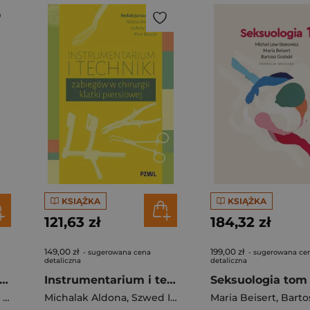
KSIĄŻKA
KSIĄŻKA
121,63 zł
184,32 zł
149,00 zł
199,00 zł
- sugerowana cena
- sugerowana ce
detaliczna
detaliczna
oby autoimmunizacyjne w praktyce ambulatoryjnej. Tom 3
Instrumentarium i techniki zabiegów w chirurgii klatki piersiowej
Seksuologia tom 
r
Michalak Aldona
,
Szwed Izabela
,
Błasiak Piotr
Maria Beisert
,
Bartosz 