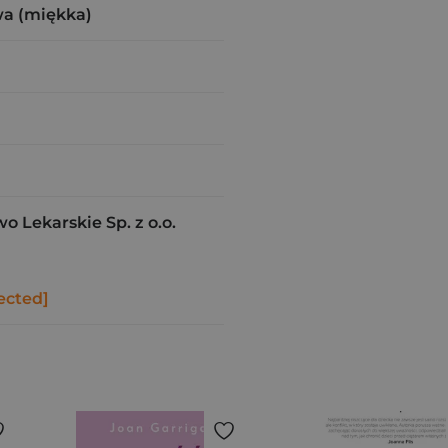
a (miękka)
Lekarskie Sp. z o.o.
ected]