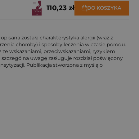
110,23 zł
DO KOSZYKA
isana została charakterystyka alergii (wraz z
enia choroby) i sposoby leczenia w czasie porodu.
z ze wskazaniami, przeciwskazaniami, ryzykiem i
 szczególna uwagę zasługuje rozdział poświęcony
sytyzacji. Publikacja stworzona z myślą o