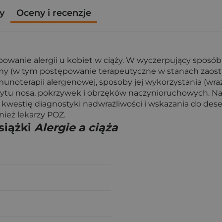
y
Oceny i recenzje
anie alergii u kobiet w ciąży. W wyczerpujący sposób op
y (w tym postępowanie terapeutyczne w stanach zaostrz
munoterapii alergenowej, sposoby jej wykorzystania (wra
żytu nosa, pokrzywek i obrzęków naczynioruchowych. Na
kwestię diagnostyki nadwrażliwości i wskazania do desen
nież lekarzy POZ.
siążki
Alergie a ciąża