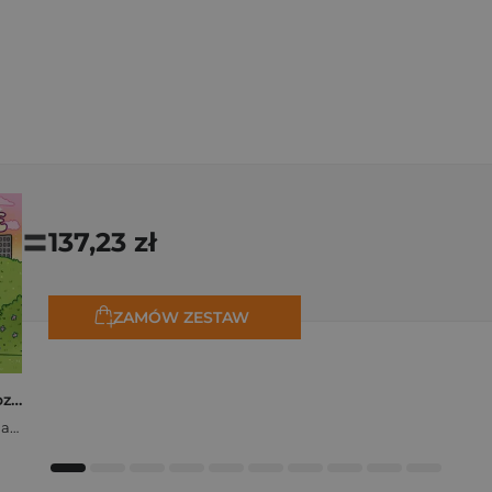
=
137,23 zł
ZAMÓW ZESTAW
Polishcore. Nasza cozy kolorowanka
Zofia Ejsymont-Stępniak „Timka.ink”