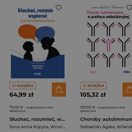
KSIĄŻKA
KSIĄŻKA
64,99 zł
105,32 zł
79,00 zł
129,00 zł
- sugerowana cena
- sugerowana cena
detaliczna
detaliczna
Słuchać, rozumieć, wspierać. Skuteczna komunikacja w pediatrii
Chor
Ilona Anna Kopyta
,
Wrona Sylwia
Sebastian Agata
,
Wiland Piot