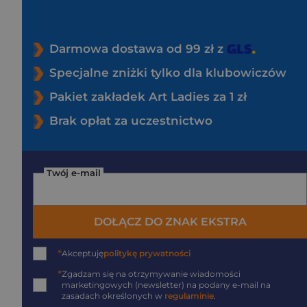
Darmowa dostawa od 99 zł z
Specjalne zniżki tylko dla klubowiczów
Pakiet zakładek Art Ladies za 1 zł
Brak opłat za uczestnictwo
Twój e-mail
DOŁĄCZ DO ZNAK EKSTRA
*
Akceptuję
politykę prywatności
*
Zgadzam się na otrzymywanie wiadomości
marketingowych (newsletter) na podany
e-mail
na
zasadach określonych w
regulaminie
.