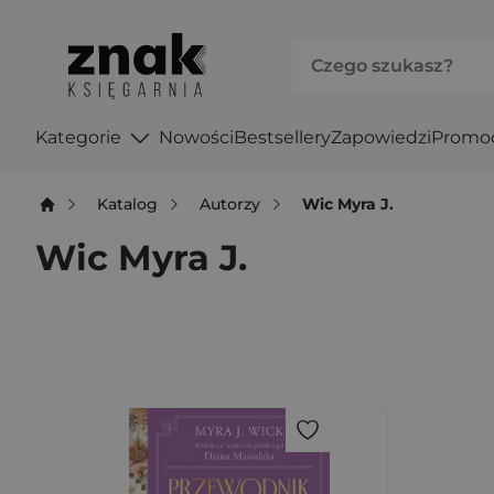
Kategorie
Nowości
Bestsellery
Zapowiedzi
Promo
Katalog
Autorzy
Wic Myra J.
Wic Myra J.