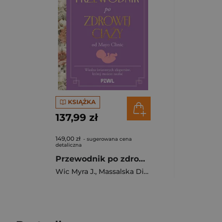
KSIĄŻKA
137,99 zł
149,00 zł
- sugerowana cena
detaliczna
Przewodnik po zdrowej ciąży od Mayo Clinic
Wic Myra J.
,
Massalska Diana