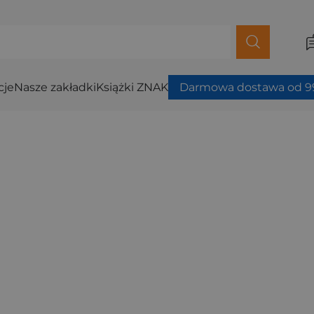
cje
Nasze zakładki
Książki ZNAK
Darmowa dostawa od 99