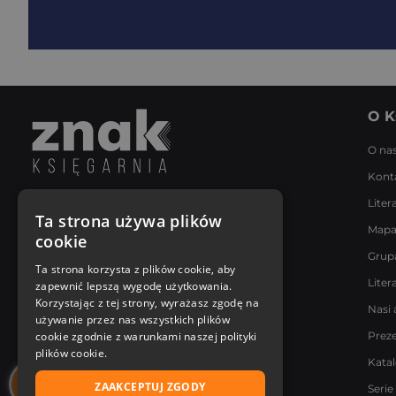
O K
O na
Kont
Liter
Napisz do nas
Ta strona używa plików
Mapa
Poniedziałek - Piątek
cookie
8:00 - 18:00
Grup
[email protected]
Ta strona korzysta z plików cookie, aby
Liter
zapewnić lepszą wygodę użytkowania.
Bądź z nami na bieżąco
Korzystając z tej strony, wyrażasz zgodę na
Nasi 
używanie przez nas wszystkich plików
cookie zgodnie z warunkami naszej polityki
Prez
plików cookie.
Kata
ZAAKCEPTUJ ZGODY
Serie