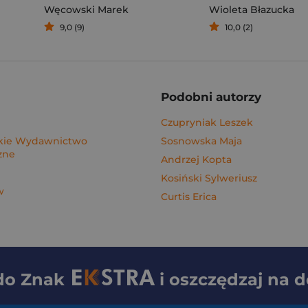
Węcowski Marek
Wioleta Błazucka
9,0 (9)
10,0 (2)
Podobni autorzy
Czupryniak Leszek
ie Wydawnictwo
Sosnowska Maja
zne
Andrzej Kopta
Kosiński Sylweriusz
w
Curtis Erica
 do
Znak
i oszczędzaj na 