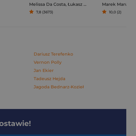
Melissa Da Costa
,
Łukasz Müller
Marek Maruszc
7,8 (3673)
10,0 (2)
Dariusz Terefenko
Vernon Polly
Jan Ekier
Tadeusz Hejda
Jagoda Bednarz-Kozieł
dostawie!