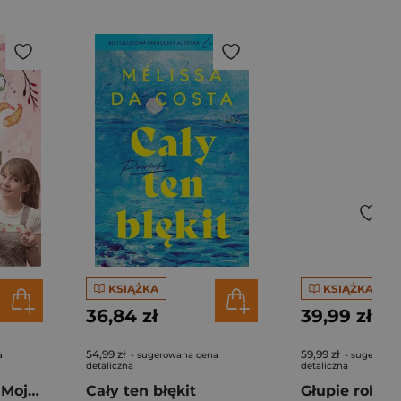
KSIĄŻKA
KSIĄŻKA
36,84 zł
39,99 zł
54,99 zł
59,99 zł
a
- sugerowana cena
- sugerowan
detaliczna
detaliczna
Pierogi z kimchi. Moje ulubione azjatyckie przepisy - książka z autografem
Cały ten błękit