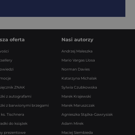
sza oferta
Nasi autorzy
ości
Andrzej Maleszka
sellery
Mario Vargas Llosa
owiedzi
Norman Davies
mocje
Katarzyna Michalak
sięcznik ZNAK
Sylwia Czubkowska
ążki z autografami
Marek Krajewski
ążki z barwionymi brzegami
Marek Maruszczak
 ks. Tischnera
Agnieszka Stążka-Gawrysiak
ładki do książek
Adam Mirek
by prezentowe
Maciej Siembieda