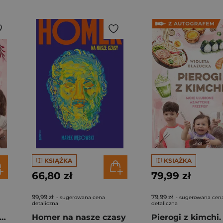
KSIĄŻKA
KSIĄŻKA
66,80 zł
79,99 zł
99,99 zł
79,99 zł
- sugerowana cena
- sugerowana cen
detaliczna
detaliczna
rogi z kimchi. Moje ulubione azjatyckie przepisy
Homer na nasze czasy