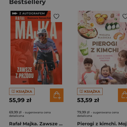
Bestsellery
KSIĄŻKA
KSIĄŻKA
55,99 zł
53,59 zł
69,99 zł
79,99 zł
- sugerowana cena
- sugerowana cena
detaliczna
detaliczna
Rafał Majka. Zawsze z przodu. Rozmawia Tomasz Kalemba - książka z autografem
Pie