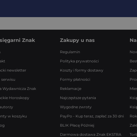
sięgarni Znak
Zakupy u nas
Na
s
Regulamin
Now
akt
Polityka prywatności
Best
acki newsletter
Koszty i formy dostawy
Zap
 serwisu
Formy płatności
Pro
a Wydawnicza Znak
Reklamacje
Mie
ackie Horoskopy
Najczęstsze pytania
Ksi
autorzy
Wygodne zwroty
Ksi
enty w koszyku
PayPo - Kup teraz, zapłać za 30 dni
Rok
log
BLIK Płacę Później
Zak
Darmowa dostawa Znak EKSTRA
Tor