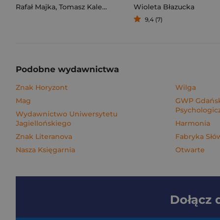
Rafał Majka
,
Tomasz Kalemba
Wioleta Błazucka
9,4 (7)
Podobne wydawnictwa
Znak Horyzont
Wilga
Mag
GWP Gdańsk
Psychologic
Wydawnictwo Uniwersytetu
Jagiellońskiego
Harmonia
Znak Literanova
Fabryka Słó
Nasza Księgarnia
Otwarte
Dołącz