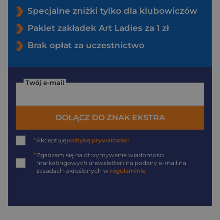
Specjalne zniżki tylko dla klubowiczów
Pakiet zakładek Art Ladies za 1 zł
Brak opłat za uczestnictwo
Twój e-mail
DOŁĄCZ DO ZNAK EKSTRA
*
Akceptuję
politykę prywatności
*
Zgadzam się na otrzymywanie wiadomości
marketingowych (newsletter) na podany
e-mail
na
zasadach określonych w
regulaminie
.