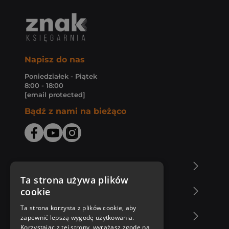
Napisz do nas
Poniedziałek - Piątek
8:00 - 18:00
[email protected]
Bądź z nami na bieżąco
O Księgarni Znak
Ta strona używa plików
cookie
Zakupy u nas
Ta strona korzysta z plików cookie, aby
Nasza oferta
zapewnić lepszą wygodę użytkowania.
Korzystając z tej strony, wyrażasz zgodę na