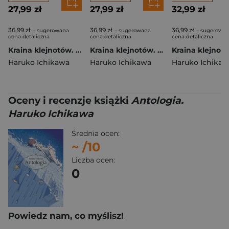
27,99 zł
27,99 zł
32,99 zł
36,99 zł
36,99 zł
36,99 zł
- sugerowana
- sugerowana
- sugerowa
cena detaliczna
cena detaliczna
cena detaliczna
Kraina klejnotów. Tom 11
Kraina klejnotów. Tom 10
Haruko Ichikawa
Haruko Ichikawa
Haruko Ichikaw
Oceny i recenzje książki
Antologia.
Haruko Ichikawa
Średnia ocen:
~
/10
Liczba ocen:
0
Powiedz nam, co myślisz!