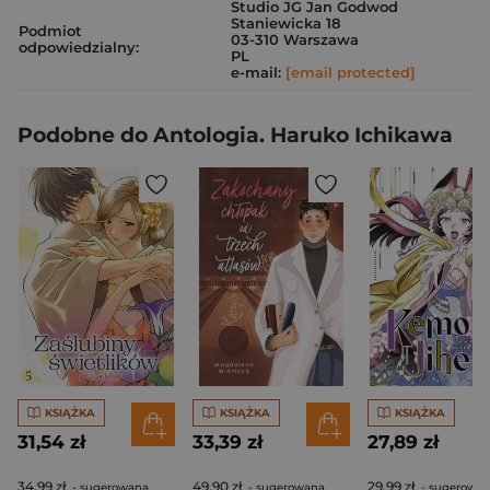
Studio JG Jan Godwod
Staniewicka 18
Podmiot
03-310 Warszawa
odpowiedzialny:
PL
e-mail:
[email protected]
Podobne do Antologia. Haruko Ichikawa
KSIĄŻKA
KSIĄŻKA
KSIĄŻKA
31,54 zł
33,39 zł
27,89 zł
34,99 zł
49,90 zł
29,99 zł
- sugerowana
- sugerowana
- sugerowa