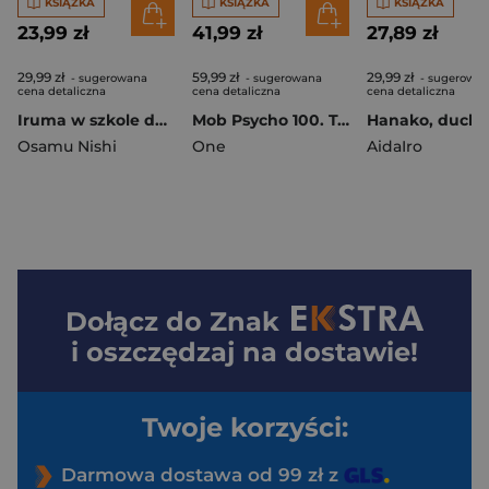
KSIĄŻKA
KSIĄŻKA
KSIĄŻKA
23,99 zł
41,99 zł
27,89 zł
29,99 zł
59,99 zł
29,99 zł
- sugerowana
- sugerowana
- sugerowa
cena detaliczna
cena detaliczna
cena detaliczna
Iruma w szkole demonów. Tom 30
Mob Psycho 100. Tom 6
Osamu Nishi
One
AidaIro
Dołącz do
Znak
i oszczędzaj na dostawie!
Twoje korzyści:
Darmowa dostawa od 99 zł z