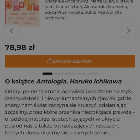
Weronika Ancerowicz
,
Marta Bijan
,
Oktawia
Kain
,
Maria Lichoń
,
Aleksandra Muraszka
,
Edyta Prusinowska
,
Julita Rejnów
,
Ola
Rochowiak
78,98 zł
ZAMÓW ZESTAW
O książce
Antologia. Haruko Ichikawa
Odkryj pełne tajemnic opowieści osadzone na styku
rzeczywistości i niewytłumaczalnych zjawisk, gdzie
znany nam świat zaczyna się kruszyć, odsłaniając
szczeliny, przez które przenika niepokojąca prawda –
o ludzkiej naturze, istotach żyjących w ukryciu
pośród nas, a także o przerażających rzeczach,
których dowiadujemy się o samych sobie...