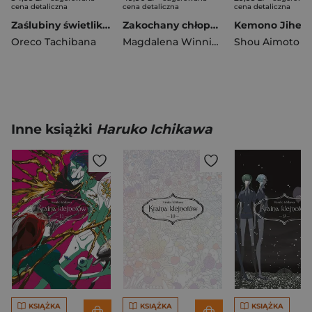
cena detaliczna
cena detaliczna
cena detaliczna
Zaślubiny świetlików. Tom 5
Zakochany chłopak od trzech atlasów
Oreco Tachibana
Magdalena Winnicka
Shou Aimoto
Inne książki
Haruko Ichikawa
KSIĄŻKA
KSIĄŻKA
KSIĄŻKA