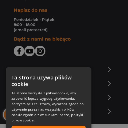
Napisz do nas
Poniedziałek - Piątek
8:00 - 18:00
[email protected]
Bądź z nami na bieżąco
O Księgarni Znak
Ta strona używa plików
cookie
Zakupy u nas
Ta strona korzysta z plików cookie, aby
Nasza oferta
zapewnić lepszą wygodę użytkowania.
Korzystając z tej strony, wyrażasz zgodę na
używanie przez nas wszystkich plików
Nasi autorzy
cookie zgodnie z warunkami naszej polityki
plików cookie.