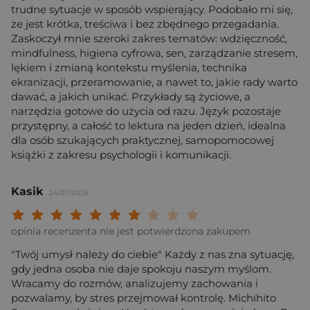
trudne sytuacje w sposób wspierający. Podobało mi się,
że jest krótka, treściwa i bez zbędnego przegadania.
Zaskoczył mnie szeroki zakres tematów: wdzięczność,
mindfulness, higiena cyfrowa, sen, zarządzanie stresem,
lękiem i zmianą kontekstu myślenia, technika
ekranizacji, przeramowanie, a nawet to, jakie rady warto
dawać, a jakich unikać. Przykłady są życiowe, a
narzędzia gotowe do użycia od razu. Język pozostaje
przystępny, a całość to lektura na jeden dzień, idealna
dla osób szukających praktycznej, samopomocowej
książki z zakresu psychologii i komunikacji.
Kasik
24/07/2026
Twoja ocena: Beznadziejna 1/10"
Twoja ocena: Bardzo słaba 2/10"
Twoja ocena: Słaba 3/10"
Twoja ocena: Może być 4/10"
Twoja ocena: Przeciętna 5/10"
Twoja ocena: Dobra 6/10"
Twoja ocena: Bardzo dobra 7/10"
Twoja ocena: Rewelacyjna 8/10
Twoja ocena: Wybitna 9/10
Twoja ocena: Arcydzieło
opinia recenzenta nie jest potwierdzona zakupem
"Twój umysł należy do ciebie" Każdy z nas zna sytuację,
gdy jedna osoba nie daje spokoju naszym myślom.
Wracamy do rozmów, analizujemy zachowania i
pozwalamy, by stres przejmował kontrolę. Michihito