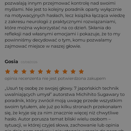
pozwalają innym przejmować kontrolę nad swoimi
myślami. Nie jest to kolejny poradnik oparty wyłącznie
na motywacyjnych hasłach, lecz książka łącząca wiedzę
z zakresu neurologii z praktycznymi rozwiązaniami,
które można wykorzystać na co dzień. Skłania do
refleksji nad własnymi emocjami i pokazuje, że to my
powinniśmy decydować o tym, komu pozwalamy
zajmować miejsce w naszej głowie.
Gosia
03/08/2026
Twoja ocena: Beznadziejna 1/10"
Twoja ocena: Bardzo słaba 2/10"
Twoja ocena: Słaba 3/10"
Twoja ocena: Może być 4/10"
Twoja ocena: Przeciętna 5/10"
Twoja ocena: Dobra 6/10"
Twoja ocena: Bardzo dobra 7/10"
Twoja ocena: Rewelacyjna 8/10
Twoja ocena: Wybitna 9/10
Twoja ocena: Arcydzieło
opinia recenzenta nie jest potwierdzona zakupem
„Usuń tę osobę ze swojej głowy. 7 japońskich technik
uwalniających umysł” autorstwa Michihito Sugawary to
poradnik, który zwrócił moją uwagę przede wszystkim
swoim tytułem, ale już po kilku stronach przekonałam
się, że kryje się za nim znacznie więcej niż chwytliwe
hasło. Autor porusza temat bliski wielu osobom –
sytuacji, w której czyjeś słowa, zachowanie lub opinia