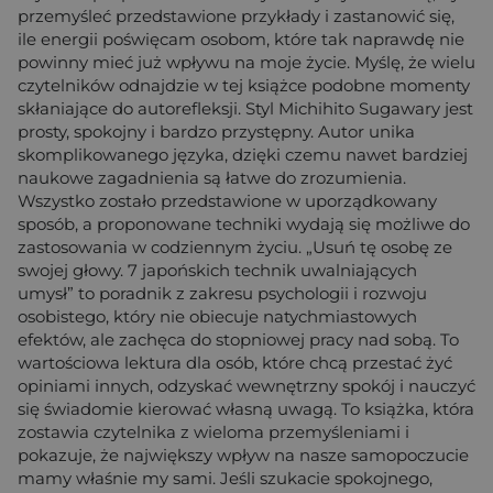
przemyśleć przedstawione przykłady i zastanowić się,
ile energii poświęcam osobom, które tak naprawdę nie
powinny mieć już wpływu na moje życie. Myślę, że wielu
czytelników odnajdzie w tej książce podobne momenty
skłaniające do autorefleksji. Styl Michihito Sugawary jest
prosty, spokojny i bardzo przystępny. Autor unika
skomplikowanego języka, dzięki czemu nawet bardziej
naukowe zagadnienia są łatwe do zrozumienia.
Wszystko zostało przedstawione w uporządkowany
sposób, a proponowane techniki wydają się możliwe do
zastosowania w codziennym życiu. „Usuń tę osobę ze
swojej głowy. 7 japońskich technik uwalniających
umysł” to poradnik z zakresu psychologii i rozwoju
osobistego, który nie obiecuje natychmiastowych
efektów, ale zachęca do stopniowej pracy nad sobą. To
wartościowa lektura dla osób, które chcą przestać żyć
opiniami innych, odzyskać wewnętrzny spokój i nauczyć
się świadomie kierować własną uwagą. To książka, która
zostawia czytelnika z wieloma przemyśleniami i
pokazuje, że największy wpływ na nasze samopoczucie
mamy właśnie my sami. Jeśli szukacie spokojnego,