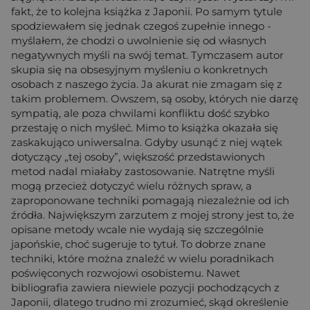
fakt, że to kolejna książka z Japonii. Po samym tytule
spodziewałem się jednak czegoś zupełnie innego -
myślałem, że chodzi o uwolnienie się od własnych
negatywnych myśli na swój temat. Tymczasem autor
skupia się na obsesyjnym myśleniu o konkretnych
osobach z naszego życia. Ja akurat nie zmagam się z
takim problemem. Owszem, są osoby, których nie darzę
sympatią, ale poza chwilami konfliktu dość szybko
przestaję o nich myśleć. Mimo to książka okazała się
zaskakująco uniwersalna. Gdyby usunąć z niej wątek
dotyczący „tej osoby”, większość przedstawionych
metod nadal miałaby zastosowanie. Natrętne myśli
mogą przecież dotyczyć wielu różnych spraw, a
zaproponowane techniki pomagają niezależnie od ich
źródła. Największym zarzutem z mojej strony jest to, że
opisane metody wcale nie wydają się szczególnie
japońskie, choć sugeruje to tytuł. To dobrze znane
techniki, które można znaleźć w wielu poradnikach
poświęconych rozwojowi osobistemu. Nawet
bibliografia zawiera niewiele pozycji pochodzących z
Japonii, dlatego trudno mi zrozumieć, skąd określenie