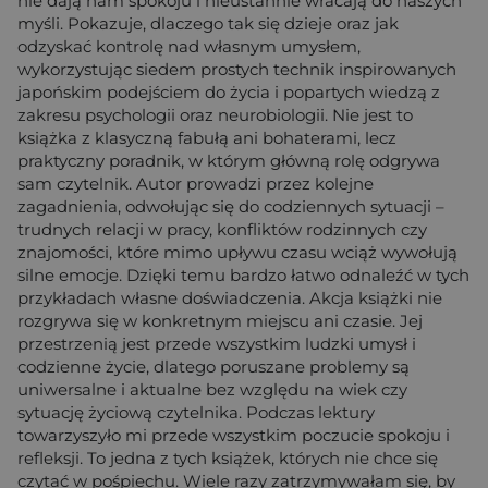
nie dają nam spokoju i nieustannie wracają do naszych
myśli. Pokazuje, dlaczego tak się dzieje oraz jak
odzyskać kontrolę nad własnym umysłem,
wykorzystując siedem prostych technik inspirowanych
japońskim podejściem do życia i popartych wiedzą z
zakresu psychologii oraz neurobiologii. Nie jest to
książka z klasyczną fabułą ani bohaterami, lecz
praktyczny poradnik, w którym główną rolę odgrywa
sam czytelnik. Autor prowadzi przez kolejne
zagadnienia, odwołując się do codziennych sytuacji –
trudnych relacji w pracy, konfliktów rodzinnych czy
znajomości, które mimo upływu czasu wciąż wywołują
silne emocje. Dzięki temu bardzo łatwo odnaleźć w tych
przykładach własne doświadczenia. Akcja książki nie
rozgrywa się w konkretnym miejscu ani czasie. Jej
przestrzenią jest przede wszystkim ludzki umysł i
codzienne życie, dlatego poruszane problemy są
uniwersalne i aktualne bez względu na wiek czy
sytuację życiową czytelnika. Podczas lektury
towarzyszyło mi przede wszystkim poczucie spokoju i
refleksji. To jedna z tych książek, których nie chce się
czytać w pośpiechu. Wiele razy zatrzymywałam się, by