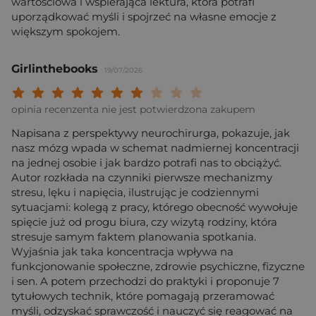
wartościowa i wspierająca lektura, która potrafi
uporządkować myśli i spojrzeć na własne emocje z
większym spokojem.
Girlinthebooks
19/07/2026
Twoja ocena: Beznadziejna 1/10"
Twoja ocena: Bardzo słaba 2/10"
Twoja ocena: Słaba 3/10"
Twoja ocena: Może być 4/10"
Twoja ocena: Przeciętna 5/10"
Twoja ocena: Dobra 6/10"
Twoja ocena: Bardzo dobra 7/10"
Twoja ocena: Rewelacyjna 8/10
Twoja ocena: Wybitna 9/10
Twoja ocena: Arcydzieło
opinia recenzenta nie jest potwierdzona zakupem
Napisana z perspektywy neurochirurga, pokazuje, jak
nasz mózg wpada w schemat nadmiernej koncentracji
na jednej osobie i jak bardzo potrafi nas to obciążyć.
Autor rozkłada na czynniki pierwsze mechanizmy
stresu, lęku i napięcia, ilustrując je codziennymi
sytuacjami: kolegą z pracy, którego obecność wywołuje
spięcie już od progu biura, czy wizytą rodziny, która
stresuje samym faktem planowania spotkania.
Wyjaśnia jak taka koncentracja wpływa na
funkcjonowanie społeczne, zdrowie psychiczne, fizyczne
i sen. A potem przechodzi do praktyki i proponuje 7
tytułowych technik, które pomagają przeramować
myśli, odzyskać sprawczość i nauczyć się reagować na