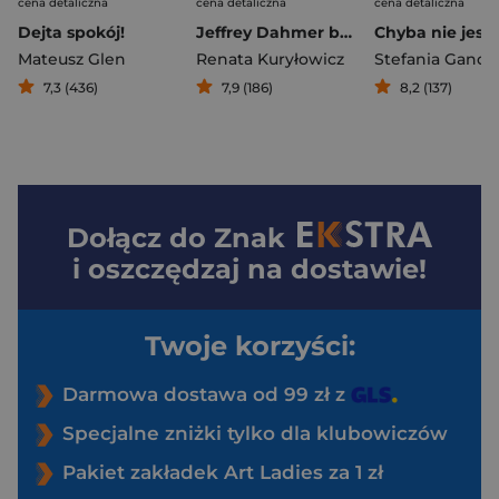
cena detaliczna
cena detaliczna
cena detaliczna
Dejta spokój!
Jeffrey Dahmer bez cenzury. Narodziny mordercy i kanibala
Mateusz Glen
Renata Kuryłowicz
Stefania Gande
7,3 (436)
7,9 (186)
8,2 (137)
Dołącz do
Znak
i oszczędzaj na dostawie!
Twoje korzyści:
Darmowa dostawa od 99 zł z
Specjalne zniżki tylko dla klubowiczów
Pakiet zakładek Art Ladies za 1 zł