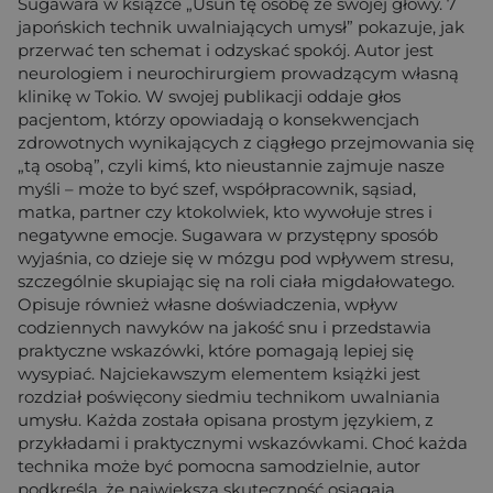
Sugawara w książce „Usuń tę osobę ze swojej głowy. 7
japońskich technik uwalniających umysł” pokazuje, jak
przerwać ten schemat i odzyskać spokój. Autor jest
neurologiem i neurochirurgiem prowadzącym własną
klinikę w Tokio. W swojej publikacji oddaje głos
pacjentom, którzy opowiadają o konsekwencjach
zdrowotnych wynikających z ciągłego przejmowania się
„tą osobą”, czyli kimś, kto nieustannie zajmuje nasze
myśli – może to być szef, współpracownik, sąsiad,
matka, partner czy ktokolwiek, kto wywołuje stres i
negatywne emocje. Sugawara w przystępny sposób
wyjaśnia, co dzieje się w mózgu pod wpływem stresu,
szczególnie skupiając się na roli ciała migdałowatego.
Opisuje również własne doświadczenia, wpływ
codziennych nawyków na jakość snu i przedstawia
praktyczne wskazówki, które pomagają lepiej się
wysypiać. Najciekawszym elementem książki jest
rozdział poświęcony siedmiu technikom uwalniania
umysłu. Każda została opisana prostym językiem, z
przykładami i praktycznymi wskazówkami. Choć każda
technika może być pomocna samodzielnie, autor
podkreśla, że największą skuteczność osiągają