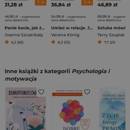
31,28 zł
36,84 zł
46,89 zł
46,90 zł
54,99 zł
69,99 zł
- sugerowana
- sugerowana
- sugerowa
cena detaliczna
cena detaliczna
cena detaliczna
Panie kocie, jak żyć?. Przewodnik po równowadze, odpoczynku i codziennych przyjemnościach
Umieć w relacje. Jak więzi z innymi leczą nas, uwalniają z traum i pomagają rozkwitać
Joanna Szczerbaty
Verena König
Terry Szuplat
6,2 (63)
8,3 (53)
7,7 (21)
Inne książki z kategorii
Psychologia i
motywacja