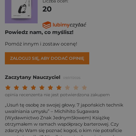
Liczba ocen:
20
Powiedz nam, co myślisz!
Pomóż innym i zostaw ocenę!
ZALOGUJ SIĘ, ABY DODAĆ OPINIĘ
Zaczytany Nauczyciel
09/07/2026
Twoja ocena: Beznadziejna 1/10"
Twoja ocena: Bardzo słaba 2/10"
Twoja ocena: Słaba 3/10"
Twoja ocena: Może być 4/10"
Twoja ocena: Przeciętna 5/10"
Twoja ocena: Dobra 6/10"
Twoja ocena: Bardzo dobra 7/10"
Twoja ocena: Rewelacyjna 8/10
Twoja ocena: Wybitna 9/10
Twoja ocena: Arcydzieło
opinia recenzenta nie jest potwierdzona zakupem
„Usuń tę osobę ze swojej głowy. 7 japońskich technik
uwalniania umysłu” – Michihito Sugawara
(Wydawnictwo Znak JednymSłowem) Książkę
otrzymałem w ramach współpracy barterowej. Czy
zdarzyło Wam się poznać kogoś, o kim nie potraficie