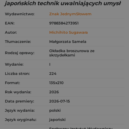
japońskich technik uwalniających umysł
Wydawnictwo:
Znak JednymSłowem
EAN:
9788384273951
Autor:
Michihito Sugawara
Tłumaczenie:
Małgorzata Samela
Okładka broszurowa ze
Rodzaj oprawy:
skrzydełkami
Wydanie:
I
Liczba stron:
224
Format:
135x210
Rok wydania:
2026
Data premiery:
2026-07-15
Język wydania:
polski
Język oryginału:
japoński
Społeczny Instytut Wydawniczy