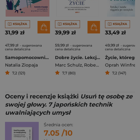
KSIĄŻKA
KSIĄŻKA
KSIĄŻKA
31,99 zł
39,99 zł
33,49 zł
47,99 zł
59,99 zł
49,99 zł
- sugerowana
- sugerowana
- sugerowa
cena detaliczna
cena detaliczna
cena detaliczna
Samopomocownik. Pielęgnuj swoje zdrowie psychiczne
Dobre życie. Lekcje z najdłuższego na świecie badania nad szczęściem
Natalia Ziopaja
Marc Schulz
,
Robert Waldinger
Oprah Winfrey
7,2 (121)
7,7 (80)
7,2 (147)
Oceny i recenzje książki
Usuń tę osobę ze
swojej głowy. 7 japońskich technik
uwalniających umysł
Średnia ocen:
7.05
/10