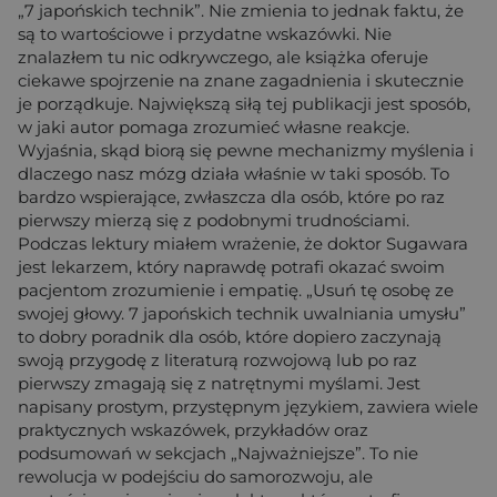
„7 japońskich technik”. Nie zmienia to jednak faktu, że
są to wartościowe i przydatne wskazówki. Nie
znalazłem tu nic odkrywczego, ale książka oferuje
ciekawe spojrzenie na znane zagadnienia i skutecznie
je porządkuje. Największą siłą tej publikacji jest sposób,
w jaki autor pomaga zrozumieć własne reakcje.
Wyjaśnia, skąd biorą się pewne mechanizmy myślenia i
dlaczego nasz mózg działa właśnie w taki sposób. To
bardzo wspierające, zwłaszcza dla osób, które po raz
pierwszy mierzą się z podobnymi trudnościami.
Podczas lektury miałem wrażenie, że doktor Sugawara
jest lekarzem, który naprawdę potrafi okazać swoim
pacjentom zrozumienie i empatię. „Usuń tę osobę ze
swojej głowy. 7 japońskich technik uwalniania umysłu”
to dobry poradnik dla osób, które dopiero zaczynają
swoją przygodę z literaturą rozwojową lub po raz
pierwszy zmagają się z natrętnymi myślami. Jest
napisany prostym, przystępnym językiem, zawiera wiele
praktycznych wskazówek, przykładów oraz
podsumowań w sekcjach „Najważniejsze”. To nie
rewolucja w podejściu do samorozwoju, ale