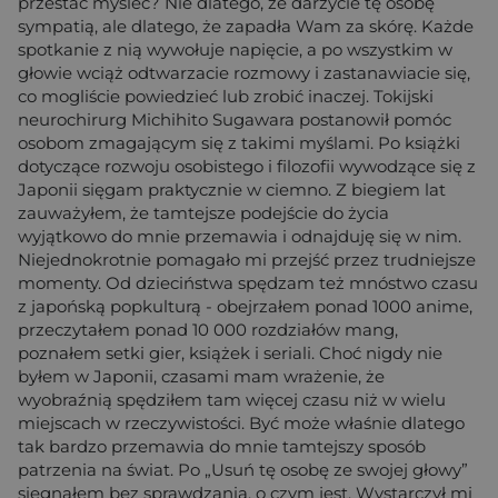
przestać myśleć? Nie dlatego, że darzycie tę osobę
sympatią, ale dlatego, że zapadła Wam za skórę. Każde
spotkanie z nią wywołuje napięcie, a po wszystkim w
głowie wciąż odtwarzacie rozmowy i zastanawiacie się,
co mogliście powiedzieć lub zrobić inaczej. Tokijski
neurochirurg Michihito Sugawara postanowił pomóc
osobom zmagającym się z takimi myślami. Po książki
dotyczące rozwoju osobistego i filozofii wywodzące się z
Japonii sięgam praktycznie w ciemno. Z biegiem lat
zauważyłem, że tamtejsze podejście do życia
wyjątkowo do mnie przemawia i odnajduję się w nim.
Niejednokrotnie pomagało mi przejść przez trudniejsze
momenty. Od dzieciństwa spędzam też mnóstwo czasu
z japońską popkulturą - obejrzałem ponad 1000 anime,
przeczytałem ponad 10 000 rozdziałów mang,
poznałem setki gier, książek i seriali. Choć nigdy nie
byłem w Japonii, czasami mam wrażenie, że
wyobraźnią spędziłem tam więcej czasu niż w wielu
miejscach w rzeczywistości. Być może właśnie dlatego
tak bardzo przemawia do mnie tamtejszy sposób
patrzenia na świat. Po „Usuń tę osobę ze swojej głowy”
sięgnąłem bez sprawdzania, o czym jest. Wystarczył mi