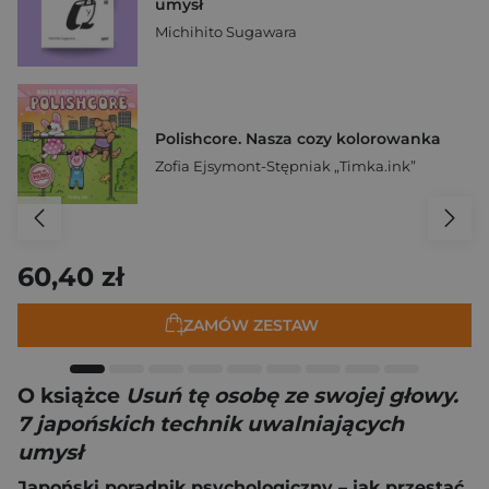
umysł
Michihito Sugawara
Polishcore. Nasza cozy kolorowanka
Zofia Ejsymont-Stępniak „Timka.ink”
60,40 zł
ZAMÓW ZESTAW
O książce
Usuń tę osobę ze swojej głowy.
7 japońskich technik uwalniających
umysł
Japoński poradnik psychologiczny – jak przestać