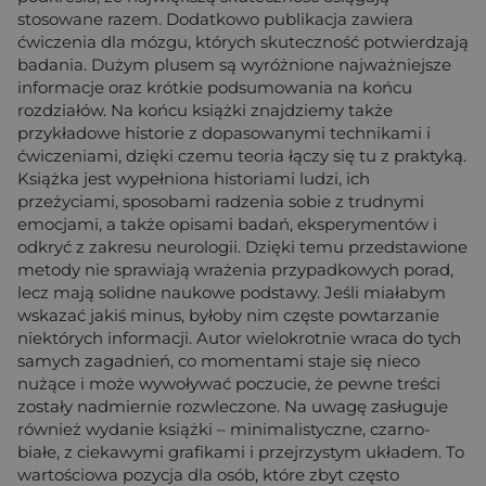
stosowane razem. Dodatkowo publikacja zawiera
ćwiczenia dla mózgu, których skuteczność potwierdzają
badania. Dużym plusem są wyróżnione najważniejsze
informacje oraz krótkie podsumowania na końcu
rozdziałów. Na końcu książki znajdziemy także
przykładowe historie z dopasowanymi technikami i
ćwiczeniami, dzięki czemu teoria łączy się tu z praktyką.
Książka jest wypełniona historiami ludzi, ich
przeżyciami, sposobami radzenia sobie z trudnymi
emocjami, a także opisami badań, eksperymentów i
odkryć z zakresu neurologii. Dzięki temu przedstawione
metody nie sprawiają wrażenia przypadkowych porad,
lecz mają solidne naukowe podstawy. Jeśli miałabym
wskazać jakiś minus, byłoby nim częste powtarzanie
niektórych informacji. Autor wielokrotnie wraca do tych
samych zagadnień, co momentami staje się nieco
nużące i może wywoływać poczucie, że pewne treści
zostały nadmiernie rozwleczone. Na uwagę zasługuje
również wydanie książki – minimalistyczne, czarno-
białe, z ciekawymi grafikami i przejrzystym układem. To
wartościowa pozycja dla osób, które zbyt często