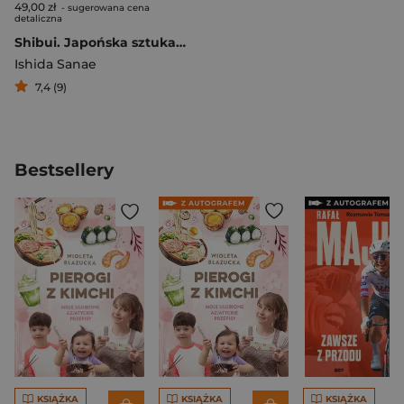
49,00 zł
- sugerowana cena
detaliczna
Shibui. Japońska sztuka znajdowania piękna w upływie czasu
Ishida Sanae
7,4 (9)
Bestsellery
KSIĄŻKA
KSIĄŻKA
KSIĄŻKA