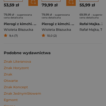
53,59 zł
79,99 zł
55,99 zł
79,99 zł
79,99 zł
69,99 zł
- sugerowana
- sugerowana
- sugerowa
cena detaliczna
cena detaliczna
cena detaliczna
Pierogi z kimchi. Moje ulubione azjatyckie przepisy
Pierogi z kimchi. Moje ulubione azjatyckie przepisy - książka z autografem
Wioleta Błazucka
Wioleta Błazucka
Rafał Majka
,
Tomasz 
9,4 (7)
10,0 (2)
Podobne wydawnictwa
Znak Literanova
Znak Horyzont
Znak
Otwarte
Znak Koncept
Znak JednymSłowem
Egmont