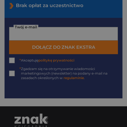
Brak opłat za uczestnictwo
Twój e-mail
DOŁĄCZ DO ZNAK EKSTRA
*
Akceptuję
politykę prywatności
*
Zgadzam się na otrzymywanie wiadomości
marketingowych (newsletter) na podany
e-mail
na
zasadach określonych w
regulaminie
.