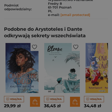
Fredry 8
Podmiot
61-701 Poznań
odpowiedzialny:
PL
e-mail:
[email protected]
Podobne do Arystoteles i Dante
odkrywają sekrety wszechświata
KSIĄŻKA
KSIĄŻKA
KSIĄŻKA
29,99 zł
36,45 zł
34,48 zł