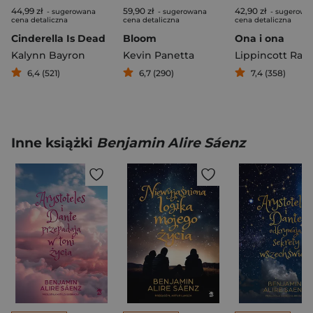
44,99 zł
59,90 zł
42,90 zł
- sugerowana
- sugerowana
- sugerowa
cena detaliczna
cena detaliczna
cena detaliczna
Cinderella Is Dead
Bloom
Ona i ona
Kalynn Bayron
Kevin Panetta
Lippincott Rac
6,4 (521)
6,7 (290)
7,4 (358)
Inne książki
Benjamin Alire Sáenz