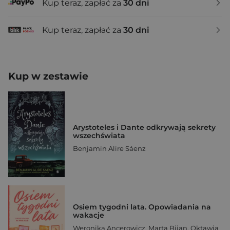
Kup teraz, zapłać za
30 dni
Kup teraz, zapłać za
30 dni
Kup w zestawie
Arystoteles i Dante odkrywają sekrety
wszechświata
Benjamin Alire Sáenz
Osiem tygodni lata. Opowiadania na
wakacje
Weronika Ancerowicz
,
Marta Bijan
,
Oktawia