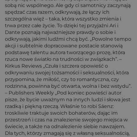
sobą nic wspólnego. Ale gdy ci samotnicy zaczynają
spędzać czas razem, odkrywają, że łączy ich
szczególna więź – taka, która wszystko zmienia i
trwa przez całe życie. To dzięki tej przyjaźni Ari i
Dante poznają najważniejsze prawdy o sobie i
odkrywają, jakimi ludźmi chcą być. „Powolne tempo
akcji i subtelnie dopracowane postacie stanowią
podstawę talentu autora tworzącego prozę, która
rzuca nowe światło na trudności w związkach”. –
Kirkus Reviews „Czuła i szczera opowieść o
odkrywaniu swojej tożsamości i seksualności, która
przypomina, że miłość, czy to romantyczna, czy
rodzinna, powinna być otwarta, wolna i bez wstydu”.
– Publishers Weekly „Pod koniec powieści autor
pisze, że bycie uważnym na innych ludzi i słowa jest
rzadką i piękną rzeczą. Właśnie to robi Sáenz:
troskliwie traktuje swoich bohaterów, dając im
przestrzeń i czas na znalezienie swojego miejsca w
świecie, a także na odnalezienie siebie nawzajem.
Dla tych, którzy zmagają się z własną seksualnością,