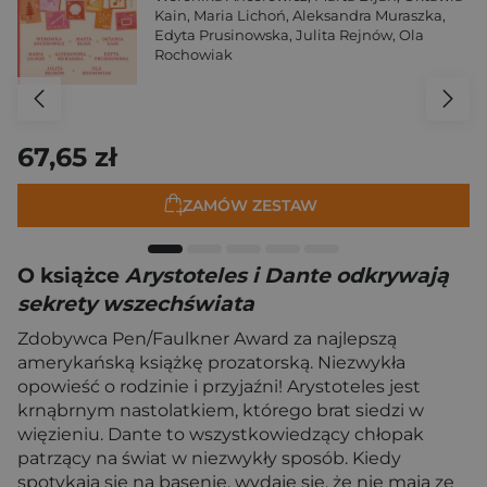
Kain
,
Maria Lichoń
,
Aleksandra Muraszka
,
Edyta Prusinowska
,
Julita Rejnów
,
Ola
Rochowiak
67,65 zł
ZAMÓW ZESTAW
O książce
Arystoteles i Dante odkrywają
sekrety wszechświata
Zdobywca Pen/Faulkner Award za najlepszą
amerykańską książkę prozatorską. Niezwykła
opowieść o rodzinie i przyjaźni! Arystoteles jest
krnąbrnym nastolatkiem, którego brat siedzi w
więzieniu. Dante to wszystkowiedzący chłopak
patrzący na świat w niezwykły sposób. Kiedy
spotykają się na basenie, wydaje się, że nie mają ze