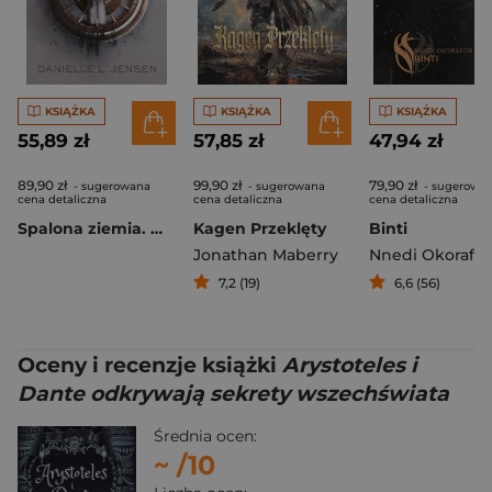
KSIĄŻKA
KSIĄŻKA
KSIĄŻKA
55,89 zł
57,85 zł
47,94 zł
89,90 zł
99,90 zł
79,90 zł
- sugerowana
- sugerowana
- sugerowa
cena detaliczna
cena detaliczna
cena detaliczna
Spalona ziemia. Mroczne Wybrzeża. Tom 4
Kagen Przeklęty
Binti
Jonathan Maberry
Nnedi Okorafor
7,2 (19)
6,6 (56)
Oceny i recenzje książki
Arystoteles i
Dante odkrywają sekrety wszechświata
Średnia ocen:
~
/10