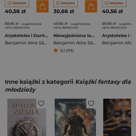
KSIĄŻKA
KSIĄŻKA
KSIĄŻKA
40,56 zł
30,66 zł
40,56 zł
69,90 zł
49,90 zł
69,90 zł
- sugerowana
- sugerowana
- sugerowa
cena detaliczna
cena detaliczna
cena detaliczna
Arystoteles i Dante przepadają w toni życia. Tom 2. Edycja specjalna
Niewyjaśniona logika mojego życia
Benjamin Alire Sáenz
Benjamin Alire Sáenz
8,1 (175)
Inne książki z kategorii
Książki fantasy dla
młodzieży