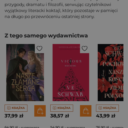
przygody, dramatu i filozofii, serwując czytelnikowi
wyjątkowy literacki koktajl, który pozostaje w pamięci
na długo po przewróceniu ostatniej strony.
Z tego samego wydawnictwa
KSIĄŻKA
KSIĄŻKA
KSIĄŻKA
37,99 zł
38,57 zł
43,99 zł
64,90 zł
54,90 zł
76,90 zł
- sugerowana
- sugerowana
- sugerowa