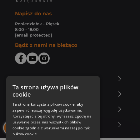
Napisz do nas
Poniedziałek - Piątek
8:00 - 18:00
[email protected]
Bądź z nami na bieżąco
O Księgarni Znak
Ta strona używa plików
cookie
Zakupy u nas
Ta strona korzysta z plików cookie, aby
Nasza oferta
zapewnić lepszą wygodę użytkowania.
Korzystając z tej strony, wyrażasz zgodę na
używanie przez nas wszystkich plików
Nasi autorzy
cookie zgodnie z warunkami naszej polityki
plików cookie.