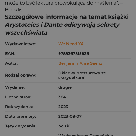
może to być lektura prowokująca do myślenia”. –
Booklist
Szczegółowe informacje na temat książki
Arystoteles i Dante odkrywają sekrety
wszechświata
Wydawnictwo:
We Need YA
EAN:
9788367815826
Autor:
Benjamin Alire Sáenz
Okładka broszurowa ze
Rodzaj oprawy:
skrzydełkami
Wydanie:
drugie
Liczba stron:
384
Rok wydania:
2023
Data premiery:
2023-08-07
Język wydania:
polski
Wydawnictwo Poznańskie