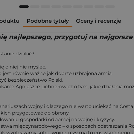
roduktu
Podobne tytuły
Oceny i recenzje
ię najlepszego, przygotuj na najgorsze
stanie działać?
ę o niej nie myśleć.
est równie ważne jak dobrze uzbrojona armia.
zyć bezpieczeństwo Polski.
ikarce Agnieszce Lichnerowicz o tym, jakie działania m
nariuszach wojny i dlaczego nie warto uciekać na Costa 
ystkich przygotować do obrony.
dowaniu gospodarki odpornej na wojnę i kryzysy.
ństwa międzynarodowego – o sposobach odstraszania Ro
ym, jak wyobrażamy sobie wojnę i czy ma to coś wspólnego z