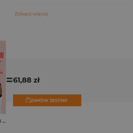
Zobacz więcej
=
61,88 zł
ZAMÓW ZESTAW
Kocham cię, zrób mi przelew. Historie o miłości, która kosztowała miliony, zdrowie, a nawet życie