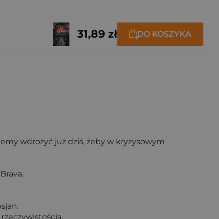
31,89 zł
DO KOSZYKA
ożemy wdrożyć już dziś, żeby w kryzysowym
Brava.
sjan.
 rzeczywistością.